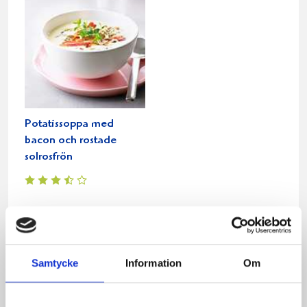
Potatissoppa med
bacon och rostade
solrosfrön
Relaterade recept:
tacopaj med bacon
bacon
paj
kycklingpaj med bacon
Samtycke
Information
Om
paj med bacon och fetaost