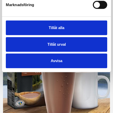
Marknadsföring
är bäst i smaktest när norrlänningarna sagt sitt. Fler än
200 norrlänningar fick deltog vid provsmakningen. Vår
produkt vann testet.
Läs mer
Tillåt alla
Tillåt urval
Avvisa