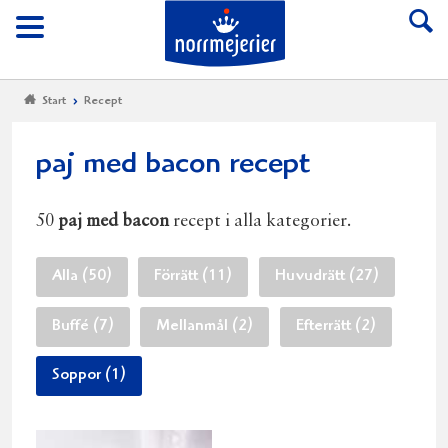
Till Norrmejerier start
Meny
Start
Recept
paj med bacon recept
50
paj med bacon
recept i alla kategorier.
Alla (50)
Förrätt (11)
Huvudrätt (27)
Buffé (7)
Mellanmål (2)
Efterrätt (2)
Soppor (1)