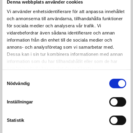
Denna webbplats använder cookies
Dela
Dela
Dela
Dela
Skriv
på
på
på
via
ut
Vi använder enhetsidentifierare för att anpassa innehållet
och annonserna till användarna, tillhandahålla funktioner
Facebook
Twitter
Pinterest
e-
för sociala medier och analysera vår trafik. Vi
post
vidarebefordrar även sådana identifierare och annan
information från din enhet till de sociala medier och
annons- och analysföretag som vi samarbetar med.
Dessa kan i sin tur kombinera informationen med annan
information som du har tillhandahållit eller som de har
samlat in när du har använt deras tjänster.
Samtyckesval
Nödvändig
Inställningar
Bäst i test: Norrmejeriers laktosfria
Statistik
mjölk
Vi kan stolt konstatera att vår laktosfria Mellanmjölk