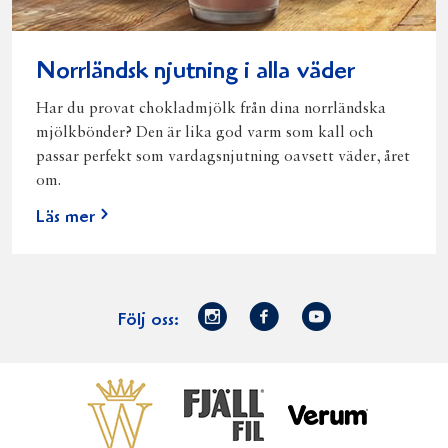
Norrländsk njutning i alla väder
Har du provat chokladmjölk från dina norrländska
mjölkbönder? Den är lika god varm som kall och
passar perfekt som vardagsnjutning oavsett väder, året
om.
Läs mer
Norrmejerier
Facebook
Youtube
Följ oss:
på
Instagram
Västerbottensost
Fjällfil
Verum
Start
Gör gott för
Gör gott för
Norrländska
Våra
Goda 