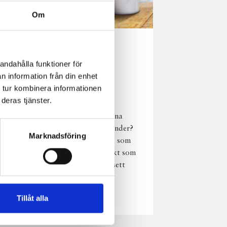
Om
Norrländsk
andahålla funktioner för
njutning i alla
n information från din enhet
väder
 tur kombinera informationen
deras tjänster.
Har du provat
chokladmjölk från dina
norrländska mjölkbönder?
Marknadsföring
Den är lika god varm som
kall och passar perfekt som
vardagsnjutning oavsett
väder, året om.
Läs mer
Tillåt alla