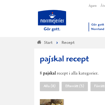
Ägare
Åte
Till N
Gör gott 
Norrland
Start
Recept
pajskal recept
8
pajskal
recept i alla kategorier.
Alla (8)
Efterrätt (5)
Förrätt