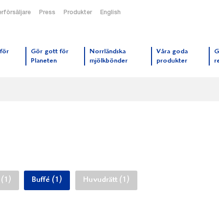
rförsäljare
Press
Produkter
English
orrmejerier startsida
för
Gör gott för
Norrländska
Våra goda
G
Planeten
mjölkbönder
produkter
r
 (1)
Buffé (1)
Huvudrätt (1)