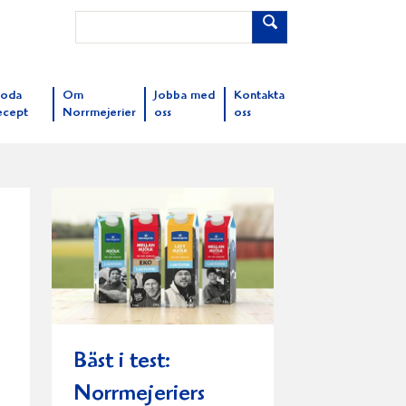
oda
Om
Jobba med
Kontakta
ecept
Norrmejerier
oss
oss
Bäst i test:
Norrmejeriers