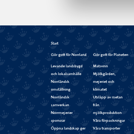
Start
Gör gott för Norrland
Gör gott för Planeten
Levande landsbygd
Matsvinn
och lokalsamhälle
Mjölkgården,
Norrländsk
mejeriet och
omställning
klimatet
Norrländsk
Utsläpp av metan
samverkan
från
Norrmejerier
mjölkproduktion
sponsrar
Våra förpackningar
Öppna landskap ger
Våra transporter