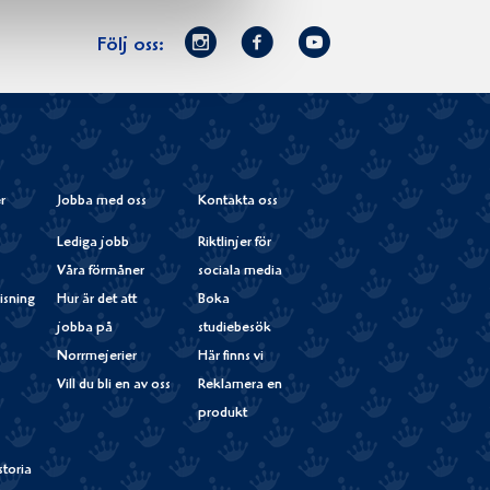
Norrmejerier
Facebook
Youtube
Följ oss:
på
Instagram
r
Jobba med oss
Kontakta oss
Lediga jobb
Riktlinjer för
Våra förmåner
sociala media
isning
Hur är det att
Boka
jobba på
studiebesök
Norrmejerier
Här finns vi
Vill du bli en av oss
Reklamera en
produkt
storia