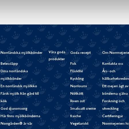
Våra goda
Norrländska mjölkbönder
Goda recept
Om Norrmejerie
produkter
Betessläpp
Fisk
Kontakta oss
Dina norrländska
Fläskfilé
Års- och
mjölkbönder
Kyckling
hållbarhetsredov
En norrländsk mjölkko
Norrloumi
Ett mejeri ägt av
Färsk mjölk från gård till
Nötkött
bönderna själva
kök
Riven ost
Forskning och
God djuromsorg
Smaksatt creme
utveckling
Här finns mjölkbönderna
fraiche
Certifieringar
Norrgården® är vår
Vegetariskt
Norrmejeriers hi