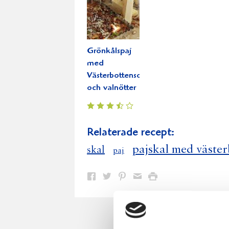
Grönkålspaj
med
Västerbottensost
och valnötter
Relaterade recept:
pajskal med väster
skal
paj
Dela
Dela
Dela
Dela
Skriv
på
på
på
via
ut
Facebook
Twitter
Pinterest
e-
post