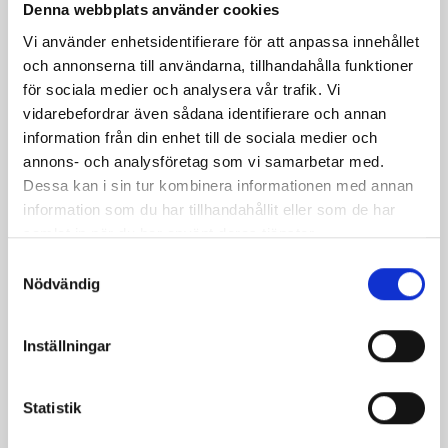
Denna webbplats använder cookies
Dela
Dela
Dela
Dela
Skriv
Vi använder enhetsidentifierare för att anpassa innehållet
på
på
på
via
ut
och annonserna till användarna, tillhandahålla funktioner
Facebook
Twitter
Pinterest
e-
för sociala medier och analysera vår trafik. Vi
post
vidarebefordrar även sådana identifierare och annan
information från din enhet till de sociala medier och
annons- och analysföretag som vi samarbetar med.
Dessa kan i sin tur kombinera informationen med annan
information som du har tillhandahållit eller som de har
samlat in när du har använt deras tjänster.
Samtyckesval
Nödvändig
Inställningar
Bäst i test: Norrmejeriers laktosfria
Statistik
mjölk