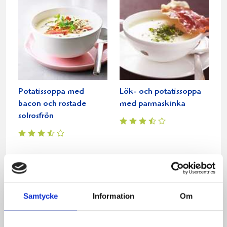
Potatissoppa med
Lök- och potatissoppa
bacon och rostade
med parmaskinka
solrosfrön
Relaterade recept:
bacon
palt
palt med bacon och stekta äpplen
Samtycke
Information
Om
palt med bacon och stekta äppelskivor