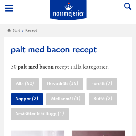
Till Norrmejerier start
Meny
Start
Recept
palt med bacon recept
50
palt med bacon
recept i alla kategorier.
Alla (50)
Huvudrätt (35)
Förrätt (7)
Soppor (2)
Mellanmål (3)
Buffé (2)
Smårätter & tilltugg (1)