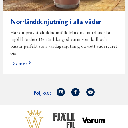
Norrländsk njutning i alla väder
Har du provat chokladmjölk från dina norrländska
mjölkbönder? Den är lika god varm som kall och
passar perfekt som vardagsnjutning oavsett väder, året
om.
Läs mer
Norrmejerier
Facebook
Youtube
Följ oss:
på
Instagram
Västerbottensost
Fjällfil
Verum
Start
Gör gott för
Gör gott för
Norrländska
Våra
Goda 