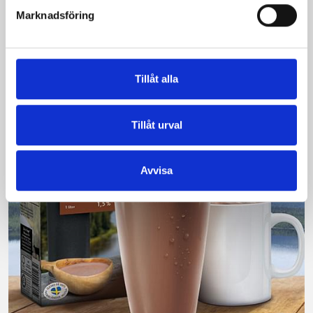
Vi kan stolt konstatera att vår laktosfria Mellanmjölk
Marknadsföring
är bäst i smaktest när norrlänningarna sagt sitt. Fler än
200 norrlänningar fick deltog vid provsmakningen. Vår
produkt vann testet.
Tillåt alla
Läs mer
Tillåt urval
Avvisa