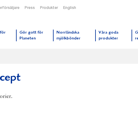
rförsäljare
Press
Produkter
English
orrmejerier startsida
för
Gör gott för
Norrländska
Våra goda
G
Planeten
mjölkbönder
produkter
r
cept
orier.