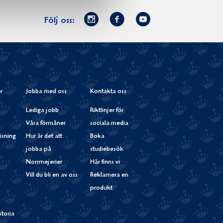
Norrmejerier
Facebook
Youtube
Följ oss:
på
Instagram
r
Jobba med oss
Kontakta oss
Lediga jobb
Riktlinjer för
Våra förmåner
sociala media
isning
Hur är det att
Boka
jobba på
studiebesök
Norrmejerier
Här finns vi
Vill du bli en av oss
Reklamera en
produkt
storia