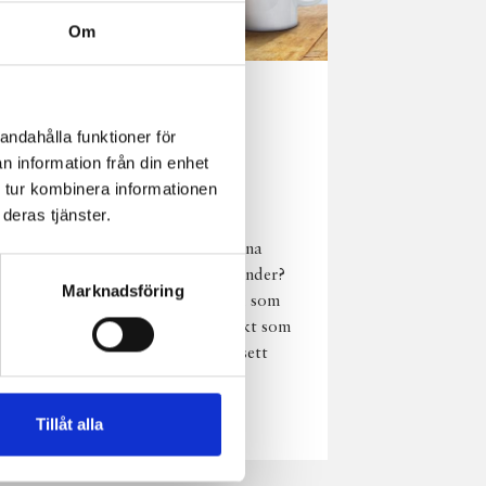
Om
Norrländsk
andahålla funktioner för
njutning i alla
n information från din enhet
väder
 tur kombinera informationen
deras tjänster.
Har du provat
chokladmjölk från dina
norrländska mjölkbönder?
Marknadsföring
Den är lika god varm som
kall och passar perfekt som
vardagsnjutning oavsett
väder, året om.
Läs mer
Tillåt alla