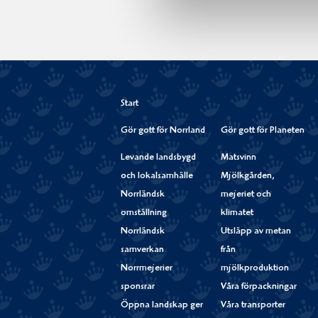
Start
Gör gott för Norrland
Gör gott för Planeten
Levande landsbygd
Matsvinn
och lokalsamhälle
Mjölkgården,
Norrländsk
mejeriet och
omställning
klimatet
Norrländsk
Utsläpp av metan
samverkan
från
Norrmejerier
mjölkproduktion
sponsrar
Våra förpackningar
Öppna landskap ger
Våra transporter