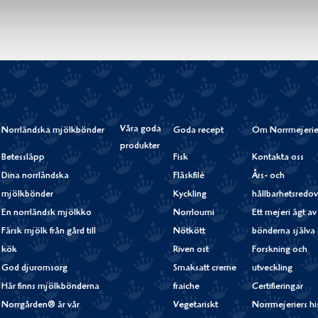
Våra goda
Norrländska mjölkbönder
Goda recept
Om Norrmejerie
produkter
Betessläpp
Fisk
Kontakta oss
Dina norrländska
Fläskfilé
Års- och
mjölkbönder
Kyckling
hållbarhetsredov
En norrländsk mjölkko
Norrloumi
Ett mejeri ägt av
Färsk mjölk från gård till
Nötkött
bönderna själva
kök
Riven ost
Forskning och
God djuromsorg
Smaksatt creme
utveckling
Här finns mjölkbönderna
fraiche
Certifieringar
Norrgården® är vår
Vegetariskt
Norrmejeriers hi