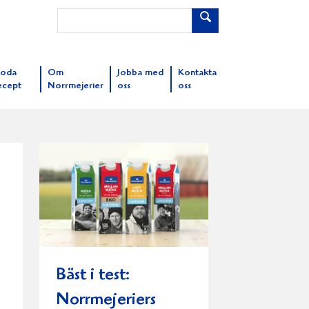
oda
Om
Jobba med
Kontakta
ecept
Norrmejerier
oss
oss
Bäst i test:
Norrmejeriers