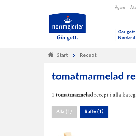
Ägare
Åte
Till N
Gör gott 
Norrland
Start
Recept
tomatmarmelad re
1
tomatmarmelad
recept i alla kateg
Alla (1)
Buffé (1)