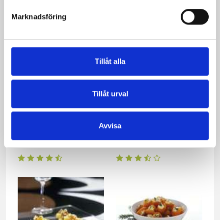
Marknadsföring
Tillåt alla
Tillåt urval
Avvisa
Västerbottens-späckad
Pasta med lövbiff och
kotlettrad
ädelost