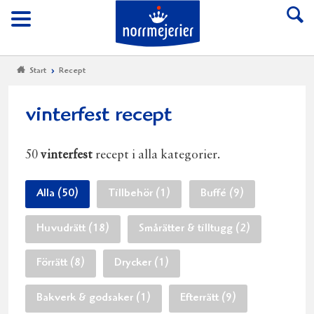
Till Norrmejerier start
Meny
Start
Recept
vinterfest recept
50
vinterfest
recept i alla kategorier.
Alla (50)
Tillbehör (1)
Buffé (9)
Huvudrätt (18)
Smårätter & tilltugg (2)
Förrätt (8)
Drycker (1)
Bakverk & godsaker (1)
Efterrätt (9)