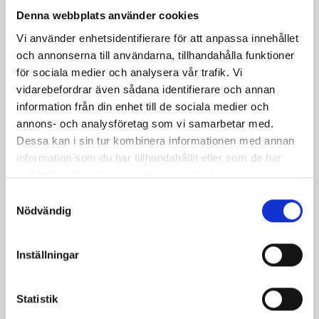
Denna webbplats använder cookies
Vi använder enhetsidentifierare för att anpassa innehållet
Parmarulle med krabba
Pocherade ägg med
och annonserna till användarna, tillhandahålla funktioner
skinka och stuvad
för sociala medier och analysera vår trafik. Vi
spenat
vidarebefordrar även sådana identifierare och annan
information från din enhet till de sociala medier och
annons- och analysföretag som vi samarbetar med.
Dessa kan i sin tur kombinera informationen med annan
information som du har tillhandahållit eller som de har
samlat in när du har använt deras tjänster.
Samtyckesval
Nödvändig
Inställningar
Ostbollar
Hasselnötspanerad
Västerbottensost med
Statistik
hjortron