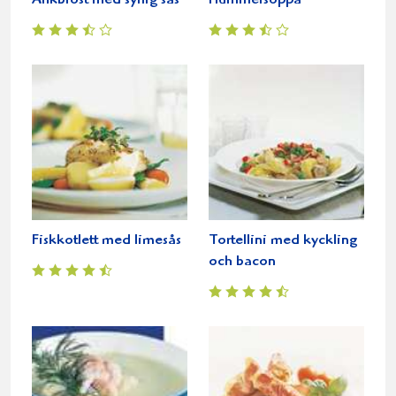
Ankbröst med syrlig sås
Hummersoppa
Fiskkotlett med limesås
Tortellini med kyckling
och bacon