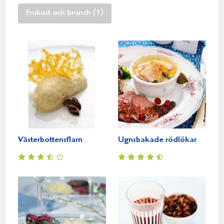
Frukost och brunch (1)
Västerbottensflarn
Ugnsbakade rödlökar