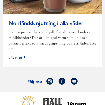
Norrländsk njutning i alla väder
Har du provat chokladmjölk från dina norrländska
mjölkbönder? Den är lika god varm som kall och
passar perfekt som vardagsnjutning oavsett väder, året
om.
Läs mer
Norrmejerier
Facebook
Youtube
Följ oss:
på
Instagram
Västerbottensost
Fjällfil
Verum
Start