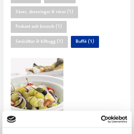
Såser, dressingar & röror (1)
Frukost och brunch (1)
Smårätter & tilltugg (1)
Buffé (1)
Grekisk potatissallad