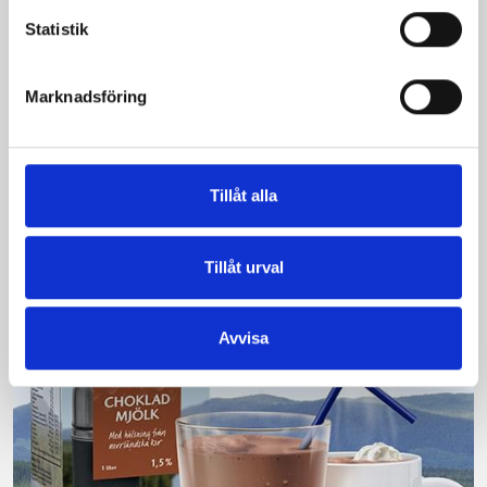
Statistik
Bäst i test: Norrmejeriers laktosfria
Marknadsföring
mjölk
Vi kan stolt konstatera att vår laktosfria Mellanmjölk
är bäst i smaktest när norrlänningarna sagt sitt. Fler än
Tillåt alla
200 norrlänningar fick deltog vid provsmakningen. Vår
produkt vann testet.
Tillåt urval
Läs mer
Avvisa