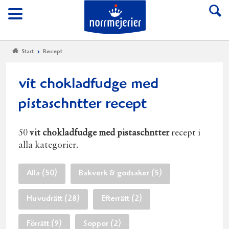
Till Norrmejerier start
Meny
Start
Recept
vit chokladfudge med
pistaschntter recept
50
vit chokladfudge med pistaschntter
recept i
alla kategorier.
Alla (50)
Bakverk & godsaker (5)
Huvudrätt (28)
Efterrätt (2)
Förrätt (9)
Soppor (2)