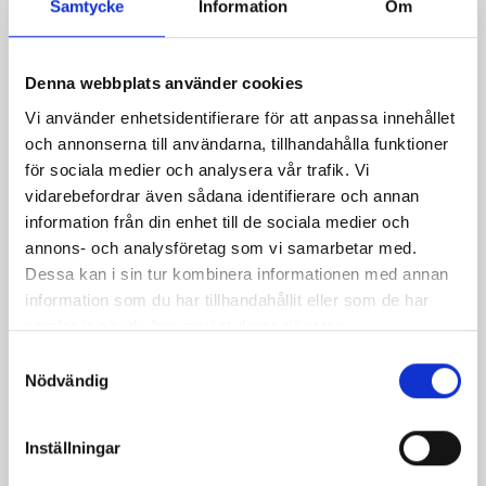
Samtycke
Information
Om
Relaterade recept:
vit chokladfudge
chokladfudge
Denna webbplats använder cookies
vit choklad
choklad
fudge
vit
te
Vi använder enhetsidentifierare för att anpassa innehållet
och annonserna till användarna, tillhandahålla funktioner
Dela
Dela
Dela
Dela
Skriv
för sociala medier och analysera vår trafik. Vi
på
på
på
via
ut
vidarebefordrar även sådana identifierare och annan
Facebook
Twitter
Pinterest
e-
information från din enhet till de sociala medier och
annons- och analysföretag som vi samarbetar med.
post
Dessa kan i sin tur kombinera informationen med annan
information som du har tillhandahållit eller som de har
samlat in när du har använt deras tjänster.
Samtyckesval
Nödvändig
Inställningar