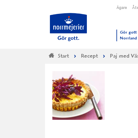
Ägare
Åte
Till N
Gör gott 
Norrland
Start
Recept
Paj med Väs