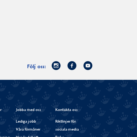
Norrmejerier
Facebook
Youtube
Följ oss:
på
Instagram
r
Jobba med oss
Kontakta oss
Lediga jobb
Riktlinjer för
Våra förmåner
sociala media