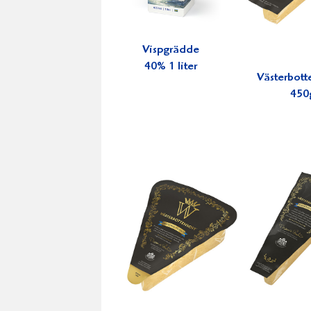
Vispgrädde
40% 1 liter
Västerbott
450