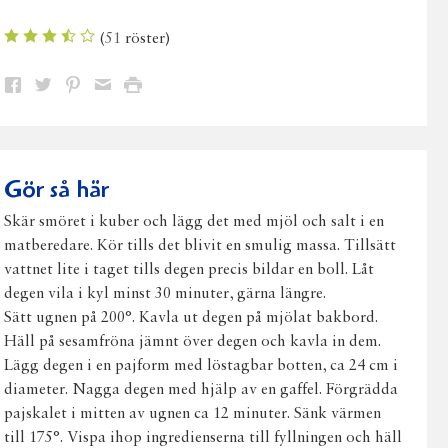
(
51
röster)
Dela
Dela
Dela
Dela
Skriv
på
på
på
via
ut
Facebook
Twitter
Pinterest
e-
post
Gör så här
Skär smöret i kuber och lägg det med mjöl och salt i en
matberedare. Kör tills det blivit en smulig massa. Tillsätt
vattnet lite i taget tills degen precis bildar en boll. Låt
degen vila i kyl minst 30 minuter, gärna längre.
Sätt ugnen på 200°. Kavla ut degen på mjölat bakbord.
Häll på sesamfröna jämnt över degen och kavla in dem.
Lägg degen i en pajform med löstagbar botten, ca 24 cm i
diameter. Nagga degen med hjälp av en gaffel. Förgrädda
pajskalet i mitten av ugnen ca 12 minuter. Sänk värmen
till 175°. Vispa ihop ingredienserna till fyllningen och häll