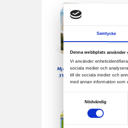
Samtycke
Denna webbplats använder 
Vi använder enhetsidentifierar
sociala medier och analysera 
Mjölken Eko
Mellanmj
till de sociala medier och a
3% KRAV 1
1,5% lakto
med annan information som du 
liter
3dl
Samtyckesval
Nödvändig