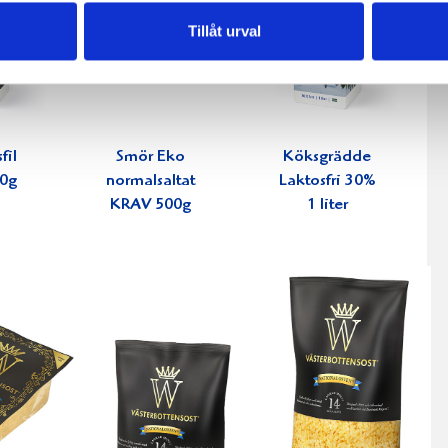
Tillåt urval
fil
Smör Eko
Köksgrädde
0g
normalsaltat
Laktosfri 30%
KRAV 500g
1 liter