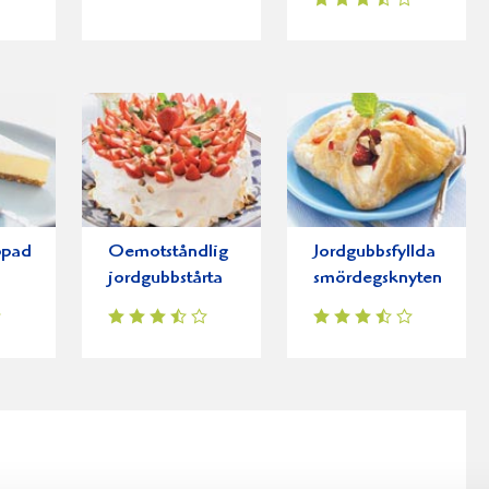
ppad
Oemotståndlig
Jordgubbsfyllda
jordgubbstårta
smördegsknyten