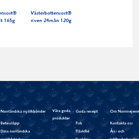
ensost®
Västerbottensost®
it 165g
riven 24mån 120g
Våra goda
Norrländska mjölkbönder
Goda recept
Om Norrmejerie
produkter
Betessläpp
Fisk
Kontakta oss
Dina norrländska
Fläskfilé
Års- och