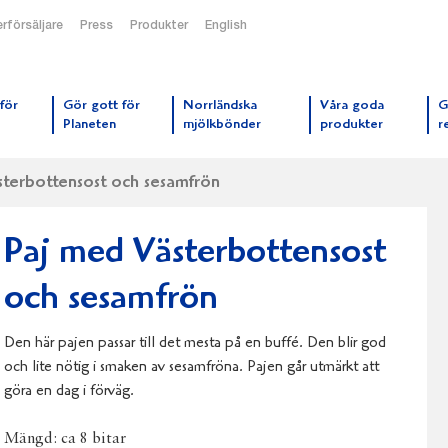
rförsäljare
Press
Produkter
English
orrmejerier startsida
för
Gör gott för
Norrländska
Våra goda
G
Planeten
mjölkbönder
produkter
r
terbottensost och sesamfrön
Paj med Västerbottensost
och sesamfrön
Den här pajen passar till det mesta på en buffé. Den blir god
och lite nötig i smaken av sesamfröna. Pajen går utmärkt att
göra en dag i förväg.
Mängd:
ca 8 bitar