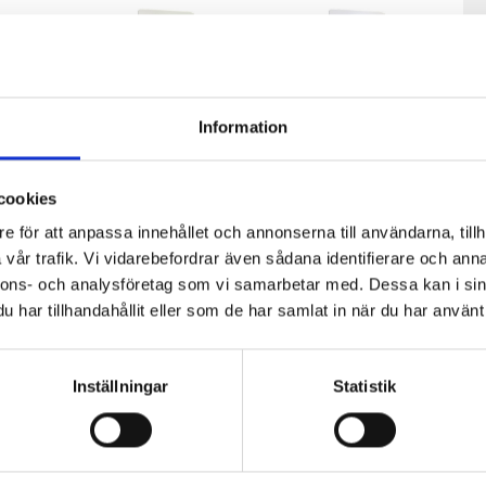
Information
cookies
e för att anpassa innehållet och annonserna till användarna, tillh
vår trafik. Vi vidarebefordrar även sådana identifierare och anna
ölk
Mjölk 3% 1
Jordgubbsfil
nnons- och analysföretag som vi samarbetar med. Dessa kan i sin
sfri
liter
2,7% 1000g
har tillhandahållit eller som de har samlat in när du har använt 
Inställningar
Statistik