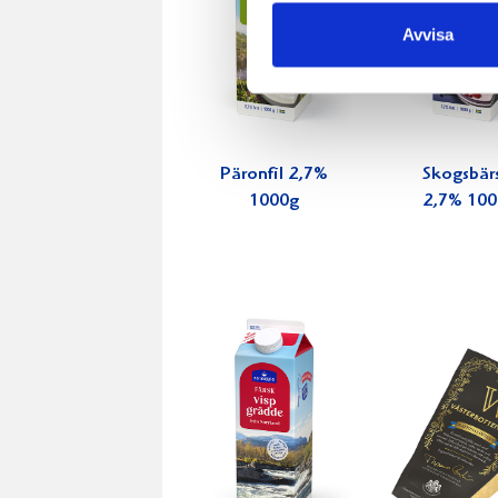
Avvisa
Päronfil 2,7%
Skogsbärs
1000g
2,7% 100