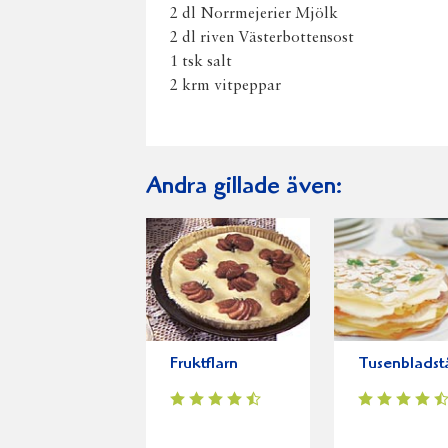
2 dl Norrmejerier Mjölk
2 dl riven Västerbottensost
1 tsk salt
2 krm vitpeppar
Andra gillade även:
Fruktflarn
Tusenbladst