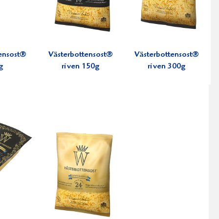
ensost®
Västerbottensost®
Västerbottensost®
g
riven 150g
riven 300g