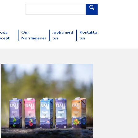
oda
Om
Jobba med
Kontakta
ecept
Norrmejerier
oss
oss