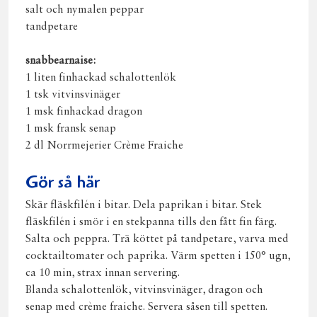
salt och nymalen peppar
tandpetare
snabbearnaise:
1 liten finhackad schalottenlök
1 tsk vitvinsvinäger
1 msk finhackad dragon
1 msk fransk senap
2 dl Norrmejerier Crème Fraiche
Gör så här
Skär fläskfilén i bitar. Dela paprikan i bitar. Stek
fläskfilén i smör i en stekpanna tills den fått fin färg.
Salta och peppra. Trä köttet på tandpetare, varva med
cocktailtomater och paprika. Värm spetten i 150° ugn,
ca 10 min, strax innan servering.
Blanda schalottenlök, vitvinsvinäger, dragon och
senap med crème fraiche. Servera såsen till spetten.