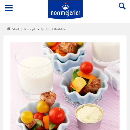
Till Norrmejerier start
Meny
Start
Recept
Spett på fläskfilé