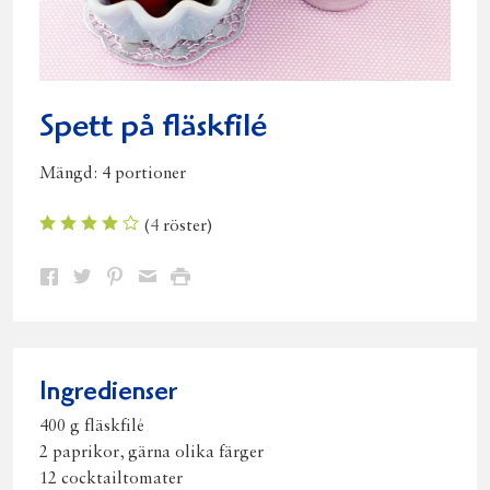
Spett på fläskfilé
Mängd:
4 portioner
(
4
röster)
Dela
Dela
Dela
Dela
Skriv
på
på
på
via
ut
Facebook
Twitter
Pinterest
e-
post
Ingredienser
400 g fläskfilé
2 paprikor, gärna olika färger
12 cocktailtomater