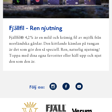
Fjällfil - Ren njutning
Fjällfil® 4,2% är en mild och krämig fil av mjölk från
norrländska gårdar. Den kittlande känslan på tungan
är det som gör den så speciell. Ren, naturlig njutning!
Toppa med dina egna favoriter eller häll upp och njut
den som den är.
Norrmejerier
Facebook
Youtube
Följ oss:
på
Instagram
Västerbottensost
Fjällfil
Verum
Start