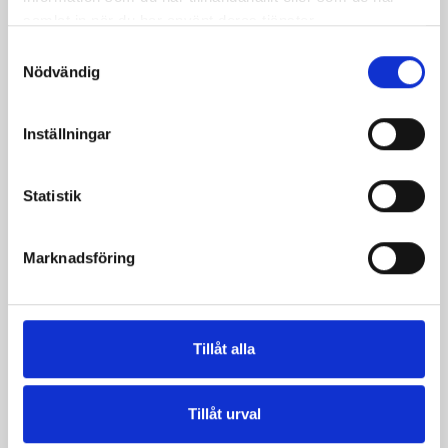
samlat in när du har använt deras tjänster.
Samtyckesval
Nödvändig
Inställningar
Statistik
Päronfil 2,7%
Skogsbärsfil 2,7%
Marknadsföring
1000g
1000g
Tillåt alla
Tillåt urval