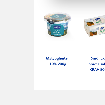
Matyoghurten
Smör E
10% 200g
normalsal
KRAV 50