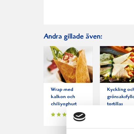
Andra gillade även:
Wrap med
Kyckling oc
kalkon och
grönsaksfyll
chiliyoghurt
tortillas