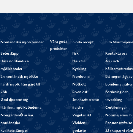
Våra goda
Norrländska mjölkbönder
Goda recept
Om Norrmejerie
produkter
Betessläpp
Fisk
Kontakta oss
Dina norrländska
Fläskfilé
Års- och
mjölkbönder
Kyckling
hållbarhetsredov
En norrländsk mjölkko
Norrloumi
Ett mejeri ägt av
Färsk mjölk från gård till
Nötkött
bönderna själva
kök
Riven ost
Forskning och
God djuromsorg
Smaksatt creme
utveckling
Här finns mjölkbönderna
fraiche
Certifieringar
Norrgården® är vår
Vegetariskt
Norrmejeriers hi
norrländska
Världens
Pensionsstiftelse
kvalitetsstämpel
godaste
Så skapar vi vär