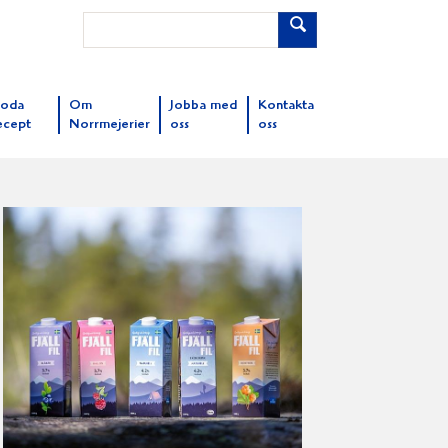
oda
Om
Jobba med
Kontakta
ecept
Norrmejerier
oss
oss