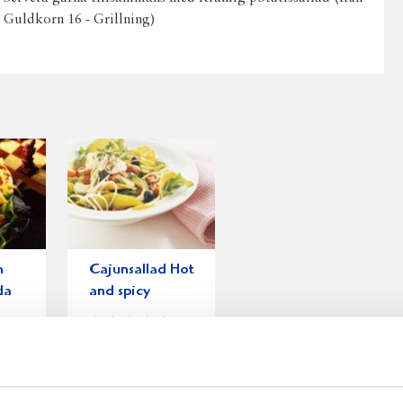
Guldkorn 16 - Grillning)
h
Cajunsallad Hot
da
and spicy