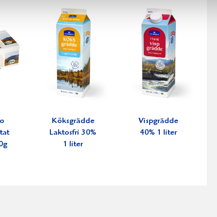
ko
Köksgrädde
Vispgrädde
tat
Laktosfri 30%
40% 1 liter
0g
1 liter