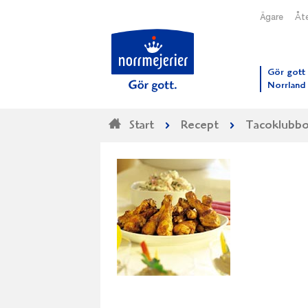
Ägare
Åte
Till N
Gör gott 
Norrland
Start
Recept
Tacoklubbo