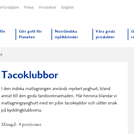
rförsäljare
Press
Produkter
English
orrmejerier startsida
för
Gör gott för
Norrländska
Våra goda
G
Planeten
mjölkbönder
produkter
r
r
Tacoklubbor
I den indiska matlagningen används mycket yoghurt, bland
annat till den goda tandoorimarinaden. Här hemma blandar vi
matlagningsyoghurt med en påse tacokryddor och sätter smak
på kycklingklubborna.
Mängd:
4 portioner