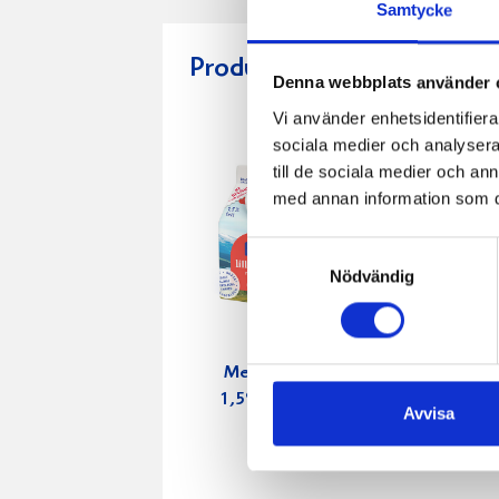
Samtycke
Produkter i receptet:
Denna webbplats använder 
Vi använder enhetsidentifierar
sociala medier och analysera 
till de sociala medier och a
med annan information som du 
Samtyckesval
Nödvändig
Mellanmjölk
Jordgubbs
1,5% laktosfri
2,7% 100
Avvisa
3dl