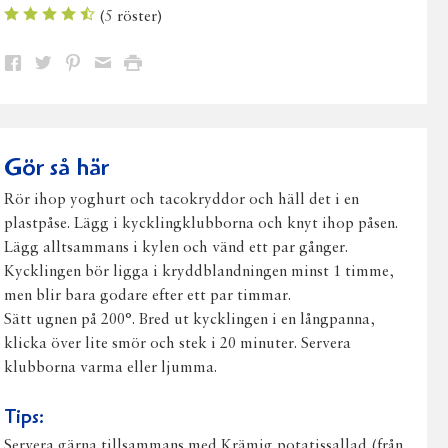
(
5
röster)
Dela
Dela
Dela
Dela
Skriv
på
på
på
via
ut
Facebook
Twitter
Pinterest
e-
post
Gör så här
Rör ihop yoghurt och tacokryddor och häll det i en
plastpåse. Lägg i kycklingklubborna och knyt ihop påsen.
Lägg alltsammans i kylen och vänd ett par gånger.
Kycklingen bör ligga i kryddblandningen minst 1 timme,
men blir bara godare efter ett par timmar.
Sätt ugnen på 200°. Bred ut kycklingen i en långpanna,
klicka över lite smör och stek i 20 minuter. Servera
klubborna varma eller ljumma.
Tips:
Servera gärna tillsammans med Krämig potatissallad (från