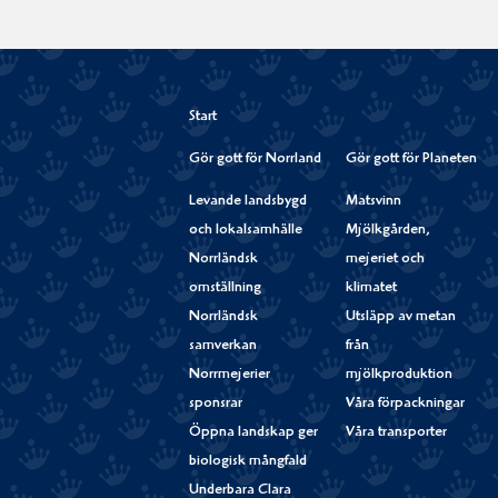
Start
Gör gott för Norrland
Gör gott för Planeten
Levande landsbygd
Matsvinn
och lokalsamhälle
Mjölkgården,
Norrländsk
mejeriet och
omställning
klimatet
Norrländsk
Utsläpp av metan
samverkan
från
Norrmejerier
mjölkproduktion
sponsrar
Våra förpackningar
Öppna landskap ger
Våra transporter
biologisk mångfald
Underbara Clara