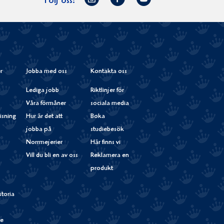
Följ oss:
på
Instagram
r
Jobba med oss
Kontakta oss
Lediga jobb
Riktlinjer för
Våra förmåner
sociala media
isning
Hur är det att
Boka
jobba på
studiebesök
Norrmejerier
Här finns vi
Vill du bli en av oss
Reklamera en
produkt
storia
de