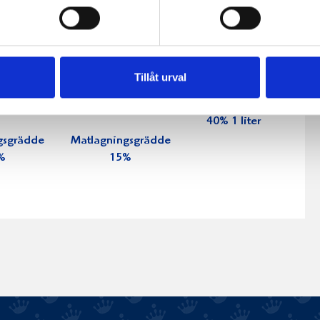
Tillåt urval
Vispgrädde
40% 1 liter
gsgrädde
Matlagningsgrädde
%
15%