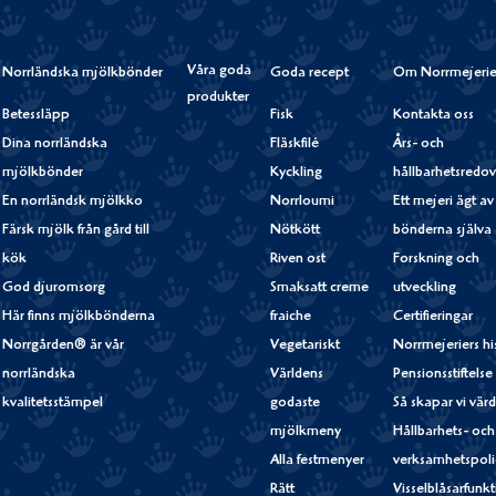
Våra goda
Norrländska mjölkbönder
Goda recept
Om Norrmejerie
produkter
Betessläpp
Fisk
Kontakta oss
Dina norrländska
Fläskfilé
Års- och
mjölkbönder
Kyckling
hållbarhetsredov
En norrländsk mjölkko
Norrloumi
Ett mejeri ägt av
Färsk mjölk från gård till
Nötkött
bönderna själva
kök
Riven ost
Forskning och
God djuromsorg
Smaksatt creme
utveckling
Här finns mjölkbönderna
fraiche
Certifieringar
Norrgården® är vår
Vegetariskt
Norrmejeriers hi
norrländska
Världens
Pensionsstiftelse
kvalitetsstämpel
godaste
Så skapar vi vär
mjölkmeny
Hållbarhets- och
Alla festmenyer
verksamhetspoli
Rätt
Visselblåsarfunk