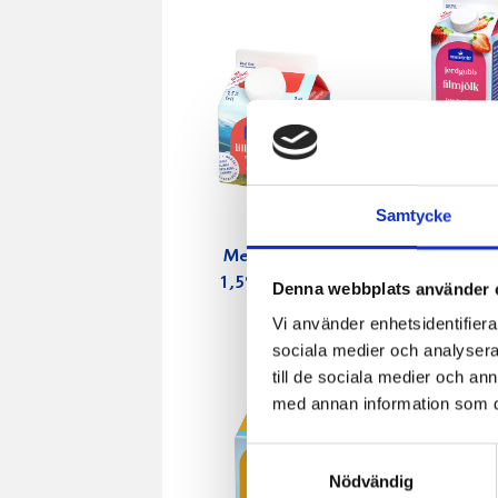
Samtycke
Mellanmjölk
Jordgubbs
1,5% laktosfri
2,7% 100
Denna webbplats använder 
3dl
Vi använder enhetsidentifierar
sociala medier och analysera 
till de sociala medier och a
med annan information som du 
Samtyckesval
Nödvändig