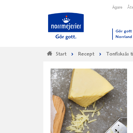
Ägare
Åte
Till N
Gör gott 
Norrland
Start
Recept
Tonfisksås ti