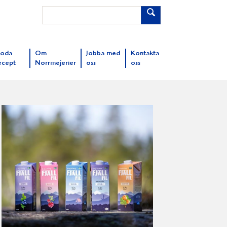
oda
Om
Jobba med
Kontakta
ecept
Norrmejerier
oss
oss