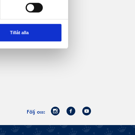
Tillåt alla
Norrmejerier
Facebook
Youtube
Följ oss:
på
Instagram