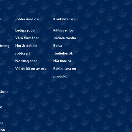
r
Jobba med oss
Kontakta oss
Lediga jobb
Riktlinjer för
Våra förmåner
sociala media
isning
Hur är det att
Boka
jobba på
studiebesök
Norrmejerier
Här finns vi
Vill du bli en av oss
Reklamera en
produkt
storia
de
cy
tion