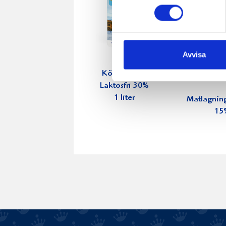
Avvisa
Köksgrädde
Laktosfri 30%
1 liter
Matlagnin
15