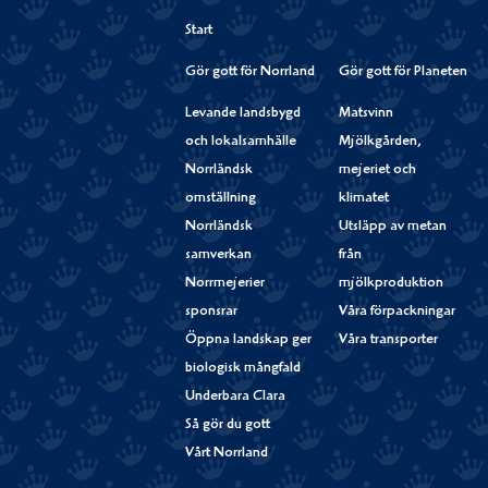
Start
Gör gott för Norrland
Gör gott för Planeten
Levande landsbygd
Matsvinn
och lokalsamhälle
Mjölkgården,
Norrländsk
mejeriet och
omställning
klimatet
Norrländsk
Utsläpp av metan
samverkan
från
Norrmejerier
mjölkproduktion
sponsrar
Våra förpackningar
Öppna landskap ger
Våra transporter
biologisk mångfald
Underbara Clara
Så gör du gott
Vårt Norrland