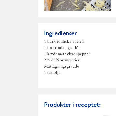
Ingredienser
1 burk tonfisk i vatten
1 finstrimlad gul lök
1 kryddmått citronpeppar
2½ dl Norrmejerier
Matlagningsgrädde
1 tsk olja
Produkter i receptet: