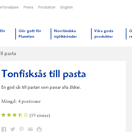
rförsäljare
Press
Produkter
English
orrmejerier startsida
för
Gör gott för
Norrländska
Våra goda
G
Planeten
mjölkbönder
produkter
r
ll pasta
Tonfisksås till pasta
En god sås till pastan som passar alla åldrar.
Mängd:
4 portioner
(
59
röster)
Dela
Dela
Dela
Dela
Skriv