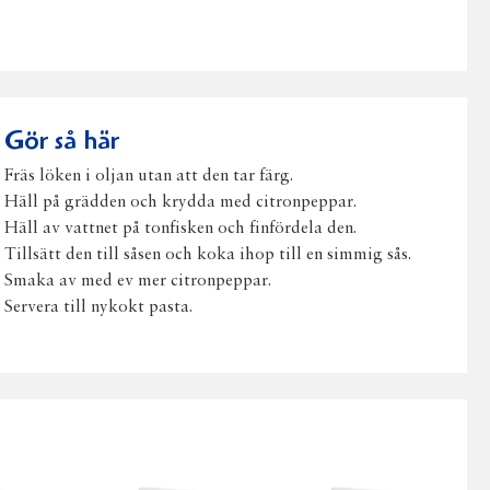
på
på
på
via
ut
Facebook
Twitter
Pinterest
e-
post
Gör så här
Fräs löken i oljan utan att den tar färg.
Häll på grädden och krydda med citronpeppar.
Häll av vattnet på tonfisken och finfördela den.
Tillsätt den till såsen och koka ihop till en simmig sås.
Smaka av med ev mer citronpeppar.
Servera till nykokt pasta.