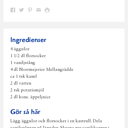
Dela
Dela
Dela
Dela
Skriv
på
på
på
via
ut
Facebook
Twitter
Pinterest
e-
post
Ingredienser
4 äggulor
1 1/2 dl florsocker
1 vaniljstång
4 dl Norrmejerier Mellangrädde
ca 1 tsk kanel
2 dl vatten
2 tsk potatismjöl
2 dl konc. äppeljuice
Gör så här
Lägg äggulor och florsocker i en kastrull. Dela