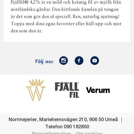
Fjällfil® 4,2% är en mild och krämig fil av mjölk från
norrländska gårdar. Den kittlande känslan på tungan
är det som gör den så speciell. Ren, naturlig njutning!
Toppa med dina egna favoriter eller häll upp och njut
den som den är.
Norrmejerier
Facebook
Youtube
Följ oss:
på
Instagram
Västerbottensost
Fjällfil
Verum
Start
Gör gott för
Gör gott för
Norrländska
Våra
Goda 
Norrland
Planeten
mjölkbönder
goda
Fisk
produkter
Levande
Matsvinn
Betessläpp
Fläskf
Norrmejerier
,
Mariehemsvägen 210
,
906 50
Umeå
landsbygd
Mjölkgården,
Dina
Kyckl
Telefon
090 182800
och
mejeriet och
norrländska
Norrl