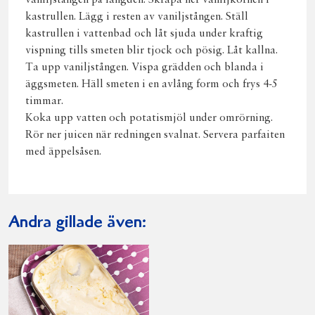
vaniljstången på längden. Skrapa ner vaniljkornen i
kastrullen. Lägg i resten av vaniljstången. Ställ
kastrullen i vattenbad och låt sjuda under kraftig
vispning tills smeten blir tjock och pösig. Låt kallna.
Ta upp vaniljstången. Vispa grädden och blanda i
äggsmeten. Häll smeten i en avlång form och frys 4-5
timmar.
Koka upp vatten och potatismjöl under omrörning.
Rör ner juicen när redningen svalnat. Servera parfaiten
med äppelsåsen.
Andra gillade även: