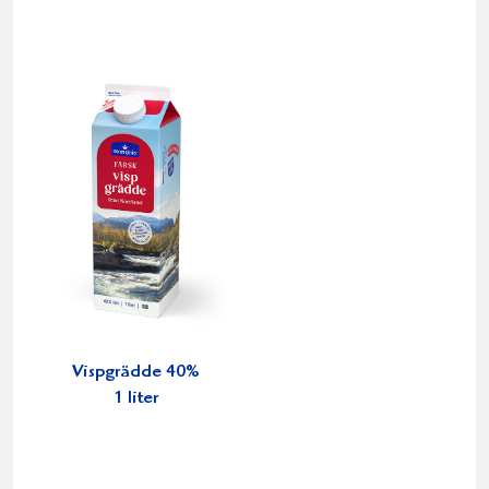
Vispgrädde 40%
1 liter