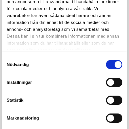
och annonserna till användarna, tillhandahålla funktioner
för sociala medier och analysera vår trafik. Vi
vidarebefordrar även sådana identifierare och annan
information från din enhet till de sociala medier och
Mellanmjölk
Jordgubbsfil 2,7%
annons- och analysföretag som vi samarbetar med.
1,5% laktosfri 3dl
1000g
Dessa kan i sin tur kombinera informationen med annan
information som du har tillhandahållit eller som de har
samlat in när du har använt deras tjänster.
Samtyckesval
Nödvändig
Inställningar
Statistik
Marknadsföring