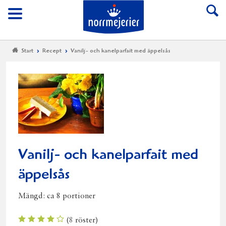
Till Norrmejerier start
Meny
Start
Recept
Vanilj- och kanelparfait med äppelsås
Vanilj- och kanelparfait med
äppelsås
Mängd:
ca 8 portioner
(
8
röster)