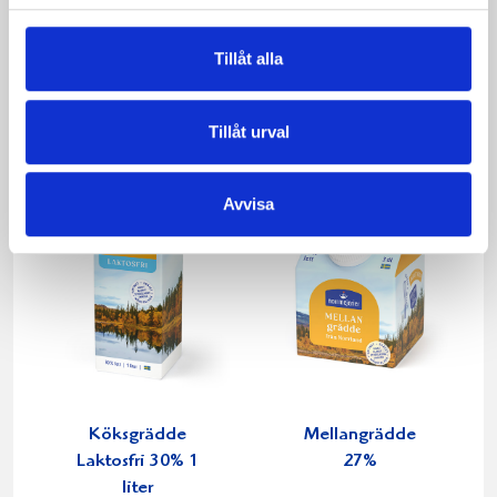
Päronfil 2,7%
Skogsbärsfil 2,7%
1000g
1000g
Tillåt alla
Tillåt urval
Avvisa
Köksgrädde
Mellangrädde
Laktosfri 30% 1
27%
liter