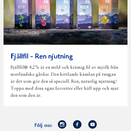
Fjällfil - Ren njutning
Fjällfil® 4,2% är en mild och krämig fil av mjölk från
norrländska gårdar. Den kittlande känslan på tungan
är det som gör den så speciell. Ren, naturlig njutning!
Toppa med dina egna favoriter eller häll upp och njut
den som den är.
Norrmejerier
Facebook
Youtube
Följ oss: