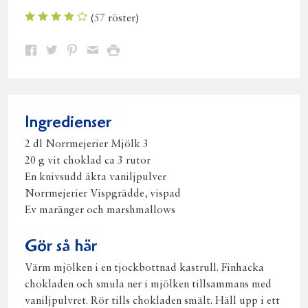
(
57
röster)
Dela
Dela
Dela
Dela
Skriv
på
på
på
via
ut
Facebook
Twitter
Pinterest
e-
post
Ingredienser
2 dl Norrmejerier Mjölk 3
20 g vit choklad ca 3 rutor
En knivsudd äkta vaniljpulver
Norrmejerier Vispgrädde, vispad
Ev maränger och marshmallows
Gör så här
Värm mjölken i en tjockbottnad kastrull. Finhacka
chokladen och smula ner i mjölken tillsammans med
vaniljpulvret. Rör tills chokladen smält. Häll upp i ett