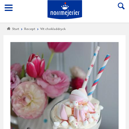
Till Norrmejerier start
Meny
Start
Recept
Vit chokladdryck