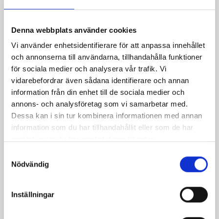
Mjölk 3% 1 liter
Jordgubbsfil 2,7%
1000g
Denna webbplats använder cookies
Vi använder enhetsidentifierare för att anpassa innehållet
och annonserna till användarna, tillhandahålla funktioner
för sociala medier och analysera vår trafik. Vi
vidarebefordrar även sådana identifierare och annan
information från din enhet till de sociala medier och
annons- och analysföretag som vi samarbetar med.
Dessa kan i sin tur kombinera informationen med annan
information som du har tillhandahållit eller som de har
samlat in när du har använt deras tjänster.
Samtyckesval
Nödvändig
Päronfil 2,7%
Skogsbärsfil 2,7%
Inställningar
1000g
1000g