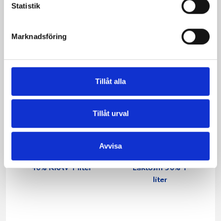
Statistik
Marknadsföring
Tillåt alla
Tillåt urval
Avvisa
Vispgrädden Eko
Köksgrädde
40% KRAV 1 liter
Laktosfri 30% 1
liter