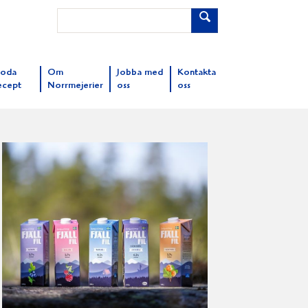
oda
Om
Jobba med
Kontakta
ecept
Norrmejerier
oss
oss