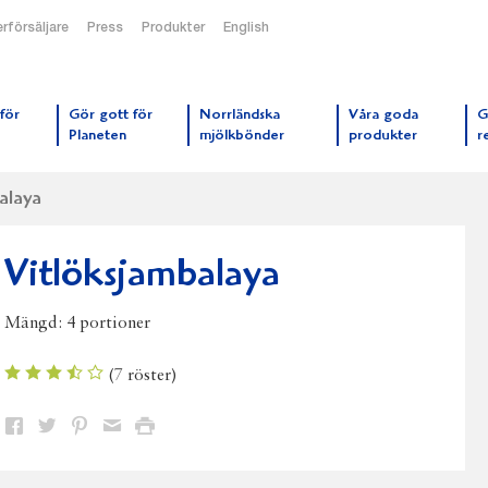
rförsäljare
Press
Produkter
English
orrmejerier startsida
för
Gör gott för
Norrländska
Våra goda
G
Planeten
mjölkbönder
produkter
r
alaya
Vitlöksjambalaya
Mängd:
4 portioner
(
7
röster)
Dela
Dela
Dela
Dela
Skriv
på
på
på
via
ut
Facebook
Twitter
Pinterest
e-