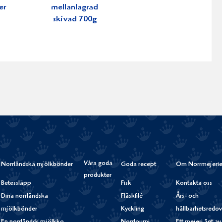
er
mellanlagrad
skivad 700g
Våra goda
Norrländska mjölkbönder
Goda recept
Om Norrmejerie
produkter
Betessläpp
Fisk
Kontakta oss
Dina norrländska
Fläskfilé
Års- och
mjölkbönder
Kyckling
hållbarhetsredov