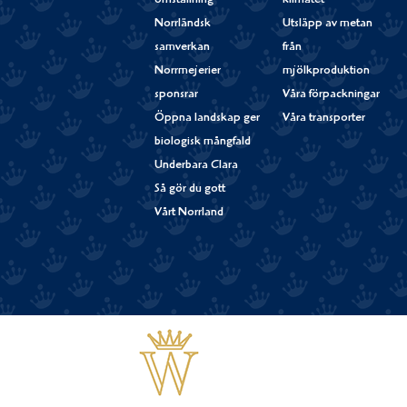
omställning
klimatet
Norrländsk
Utsläpp av metan
samverkan
från
Norrmejerier
mjölkproduktion
sponsrar
Våra förpackningar
Öppna landskap ger
Våra transporter
biologisk mångfald
Underbara Clara
Så gör du gott
Vårt Norrland
Västerbottensost