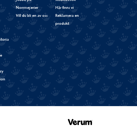
jobba på
studiebesök
Norrmejerier
Här finns vi
Vill du bli en av oss
Reklamera en
produkt
storia
de
cy
tion
Verum