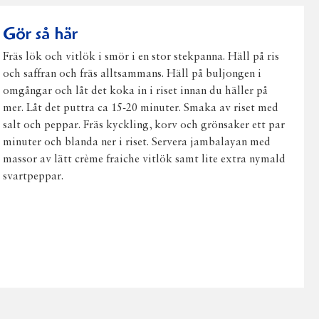
post
Gör så här
Fräs lök och vitlök i smör i en stor stekpanna. Häll på ris
och saffran och fräs alltsammans. Häll på buljongen i
omgångar och låt det koka in i riset innan du häller på
mer. Låt det puttra ca 15-20 minuter. Smaka av riset med
salt och peppar. Fräs kyckling, korv och grönsaker ett par
minuter och blanda ner i riset. Servera jambalayan med
massor av lätt crème fraiche vitlök samt lite extra nymald
svartpeppar.