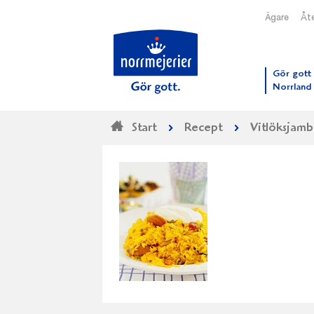
Ägare
Åte
Till N
Gör gott 
Norrland
Start
Recept
Vitlöksjamb