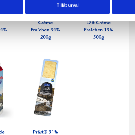
Tillåt urval
Crème
Lätt Crème
34%
Fraichen 34%
Fraichen 13%
200g
500g
de
Präst® 31%