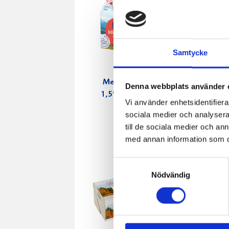
Samtycke
Mellanmjölk
Jordgubbs
Denna webbplats använder 
1,5% laktosfri
2,7% 100
Vi använder enhetsidentifierar
3dl
sociala medier och analysera 
till de sociala medier och a
med annan information som du 
Samtyckesval
Nödvändig