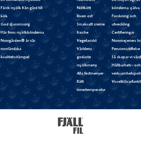
En norrländsk mjölkko
Norrloumi
Ett mejeri ägt av
Färsk mjölk från gård till
Nötkött
bönderna själva
kök
Riven ost
Forskning och
God djuromsorg
Smaksatt creme
utveckling
Här finns mjölkbönderna
fraiche
Certifieringar
Norrgården® är vår
Vegetariskt
Norrmejeriers hi
norrländska
Världens
Pensionsstiftelse
kvalitetsstämpel
godaste
Så skapar vi vär
mjölkmeny
Hållbarhets- och
Alla festmenyer
verksamhetspoli
Rätt
Visselblåsarfunk
innertemperatur
Fjällfil