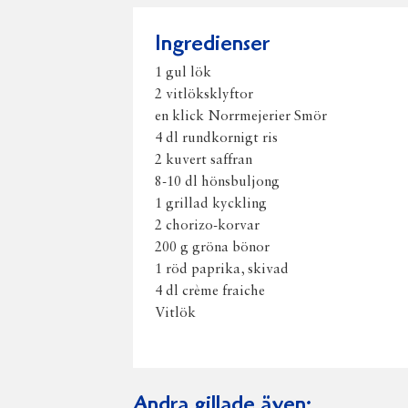
Ingredienser
1 gul lök
2 vitlöksklyftor
en klick Norrmejerier Smör
4 dl rundkornigt ris
2 kuvert saffran
8-10 dl hönsbuljong
1 grillad kyckling
2 chorizo-korvar
200 g gröna bönor
1 röd paprika, skivad
4 dl crème fraiche
Vitlök
Andra gillade även: