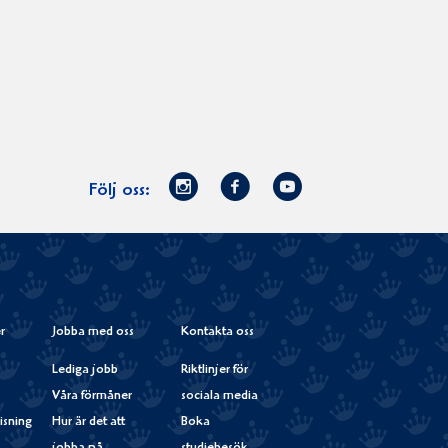
Norrmejerier
Facebook
Youtube
Följ oss:
på
Instagram
r
Jobba med oss
Kontakta oss
Lediga jobb
Riktlinjer för
Våra förmåner
sociala media
isning
Hur är det att
Boka