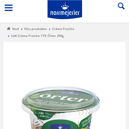
Till Norrmejerier start
Meny
Start
Våra produkter
Crème Fraiche
Lätt Crème Fraiche 11% Örter 200g
Lä
Cr
Fr
11
Ör
20
Lätt