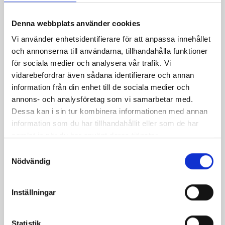
också
Denna webbplats använder cookies
bra
till
Vi använder enhetsidentifierare för att anpassa innehållet
röror
och annonserna till användarna, tillhandahålla funktioner
och
för sociala medier och analysera vår trafik. Vi
dipp.
vidarebefordrar även sådana identifierare och annan
Som
information från din enhet till de sociala medier och
alla
annons- och analysföretag som vi samarbetar med.
av
Dessa kan i sin tur kombinera informationen med annan
Norrm
information som du har tillhandahållit eller som de har
produ
samlat in när du har använt deras tjänster.
är
Samtyckesval
den
Nödvändig
gjord
på
Inställningar
100%
norrl
mjölk
Statistik