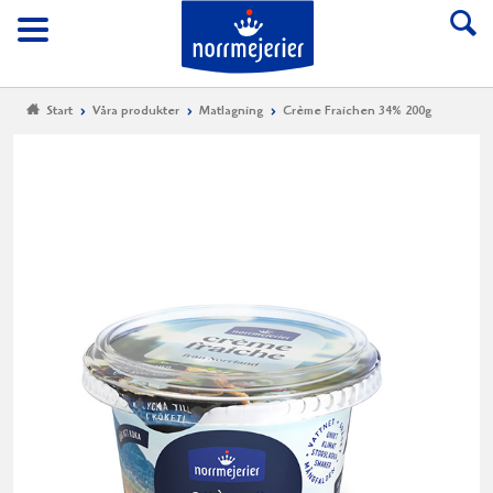
Till Norrmejerier start
Meny
Start
Våra produkter
Matlagning
Crème Fraichen 34% 200g
Cr
Fr
34
20
Crèm
Fraich
34
%
fettha