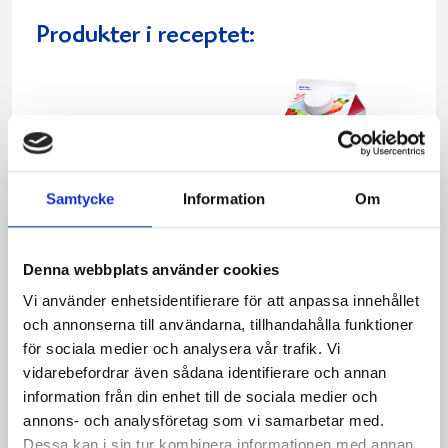
Produkter i receptet:
Samtycke
Information
Om
Denna webbplats använder cookies
Vi använder enhetsidentifierare för att anpassa innehållet
och annonserna till användarna, tillhandahålla funktioner
Mellanmjölk
Jordgubbsfil 2,7%
för sociala medier och analysera vår trafik. Vi
1,5% laktosfri 3dl
1000g
vidarebefordrar även sådana identifierare och annan
information från din enhet till de sociala medier och
annons- och analysföretag som vi samarbetar med.
Dessa kan i sin tur kombinera informationen med annan