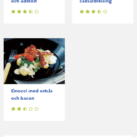
och ädelost
caesardressing
Gnocci med ostsås
och bacon