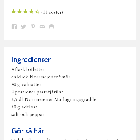
(
11
röster)
Dela
Dela
Dela
Dela
Skriv
på
på
på
via
ut
Facebook
Twitter
Pinterest
e-
post
Ingredienser
4 fläskkotletter
en klick Norrmejerier Smör
40 g valnötter
4 portioner pastafjärilar
2,5 dl Norrmejerier Matlagningsgrädde
50 g ädelost
salt och peppar
Gör så här