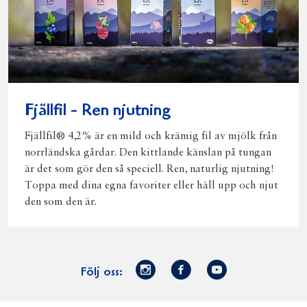
Fjällfil - Ren njutning
Fjällfil® 4,2% är en mild och krämig fil av mjölk från
norrländska gårdar. Den kittlande känslan på tungan
är det som gör den så speciell. Ren, naturlig njutning!
Toppa med dina egna favoriter eller häll upp och njut
den som den är.
Norrmejerier
Facebook
Youtube
Följ oss:
på