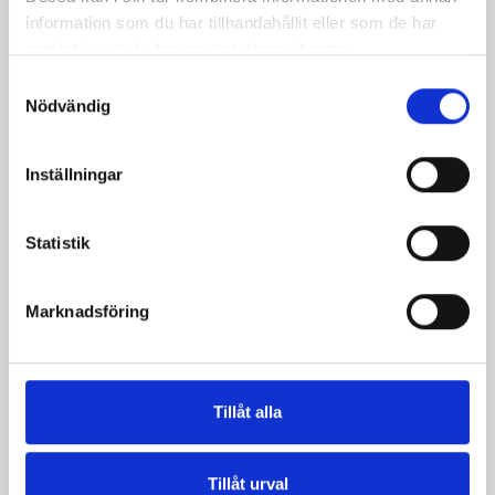
information som du har tillhandahållit eller som de har
samlat in när du har använt deras tjänster.
Samtyckesval
Nödvändig
Inställningar
Statistik
Päronfil 2,7%
Skogsbärsfil 2,7%
Marknadsföring
1000g
1000g
Tillåt alla
Tillåt urval