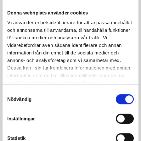
Denna webbplats använder cookies
Vi använder enhetsidentifierare för att anpassa innehållet
och annonserna till användarna, tillhandahålla funktioner
för sociala medier och analysera vår trafik. Vi
vidarebefordrar även sådana identifierare och annan
information från din enhet till de sociala medier och
annons- och analysföretag som vi samarbetar med.
Gratinerade
Spagetti med
Dessa kan i sin tur kombinera informationen med annan
lasagneplattor med
köttfärs och rivna
information som du har tillhandahållit eller som de har
köttfärs
rotfrukter
samlat in när du har använt deras tjänster.
Samtyckesval
Nödvändig
Inställningar
Produkter i receptet:
Statistik