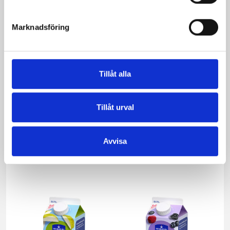
Marknadsföring
Tillåt alla
Tillåt urval
Avvisa
Mellanmjölk
Jordgubbsfil 2,7%
1,5% laktosfri 3dl
1000g