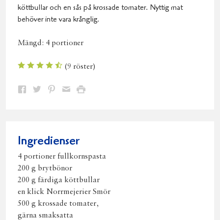
köttbullar och en sås på krossade tomater. Nyttig mat
behöver inte vara krånglig.
Mängd:
4 portioner
(
9
röster)
Dela
Dela
Dela
Dela
Skriv
på
på
på
via
ut
Facebook
Twitter
Pinterest
e-
post
Ingredienser
4 portioner fullkornspasta
200 g brytbönor
200 g färdiga köttbullar
en klick Norrmejerier Smör
500 g krossade tomater,
gärna smaksatta