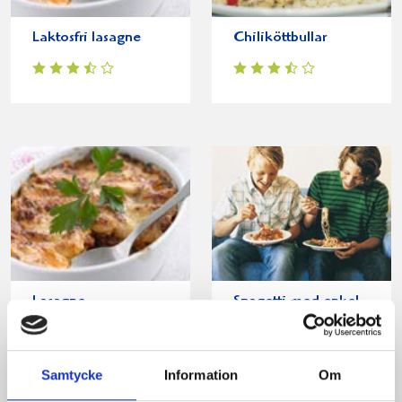
Laktosfri lasagne
Chiliköttbullar
Lasagne
Spagetti med enkel
köttfärssås
Samtycke
Information
Om