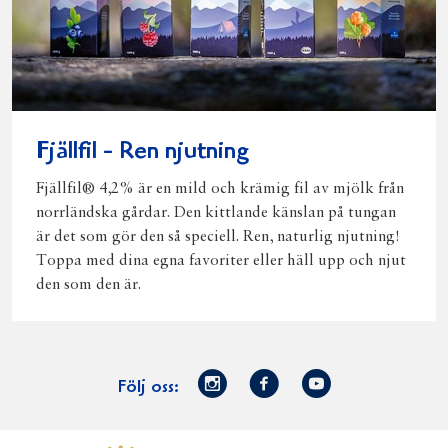
Fjällfil - Ren njutning
Fjällfil® 4,2% är en mild och krämig fil av mjölk från
norrländska gårdar. Den kittlande känslan på tungan
är det som gör den så speciell. Ren, naturlig njutning!
Toppa med dina egna favoriter eller häll upp och njut
den som den är.
Norrmejerier
Facebook
Youtube
Följ oss:
på
Instagram