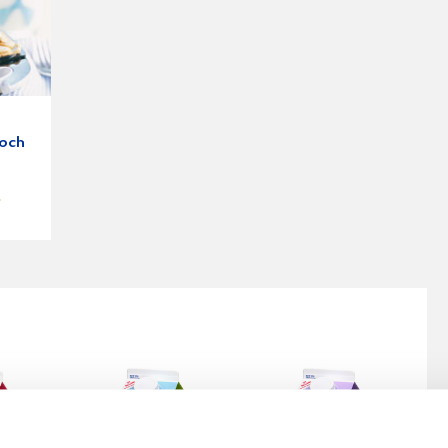
a
 och