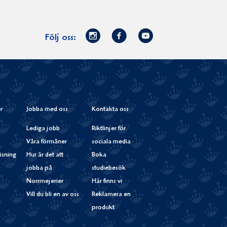
Norrmejerier
Facebook
Youtube
Följ oss:
på
Instagram
r
Jobba med oss
Kontakta oss
Lediga jobb
Riktlinjer för
Våra förmåner
sociala media
isning
Hur är det att
Boka
jobba på
studiebesök
Norrmejerier
Här finns vi
Vill du bli en av oss
Reklamera en
produkt