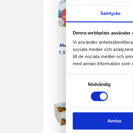
Samtycke
Denna webbplats använder 
Vi använder enhetsidentifierar
Mellanmjölk
Jordgubbs
sociala medier och analysera 
1,5% laktosfri
2,7% 100
till de sociala medier och a
3dl
med annan information som du 
Samtyckesval
Nödvändig
Avvisa