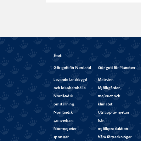
Start
Gör gott för Norrland
Gör gott för Planeten
Levande landsbygd
Matsvinn
och lokalsamhälle
Mjölkgården,
Norrländsk
mejeriet och
omställning
klimatet
Norrländsk
Utsläpp av metan
samverkan
från
Norrmejerier
mjölkproduktion
sponsrar
Våra förpackningar