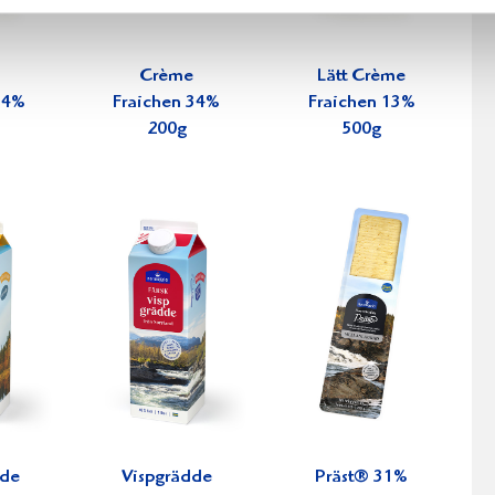
Crème
Lätt Crème
34%
Fraichen 34%
Fraichen 13%
200g
500g
dde
Vispgrädde
Präst® 31%