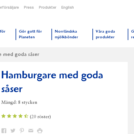
rförsäljare
Press
Produkter
English
orrmejerier startsida
för
Gör gott för
Norrländska
Våra goda
G
Planeten
mjölkbönder
produkter
r
 med goda såser
Hamburgare med goda
såser
Mängd:
8 stycken
(
20
röster)
Dela
Dela
Dela
Dela
Skriv