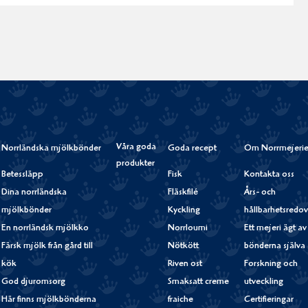
Våra goda
Norrländska mjölkbönder
Goda recept
Om Norrmejerie
produkter
Betessläpp
Fisk
Kontakta oss
Dina norrländska
Fläskfilé
Års- och
mjölkbönder
Kyckling
hållbarhetsredov
En norrländsk mjölkko
Norrloumi
Ett mejeri ägt av
Färsk mjölk från gård till
Nötkött
bönderna själva
kök
Riven ost
Forskning och
God djuromsorg
Smaksatt creme
utveckling
Här finns mjölkbönderna
fraiche
Certifieringar