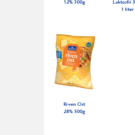
12% 300g
Laktosfri
1 liter
Riven Ost
28% 500g