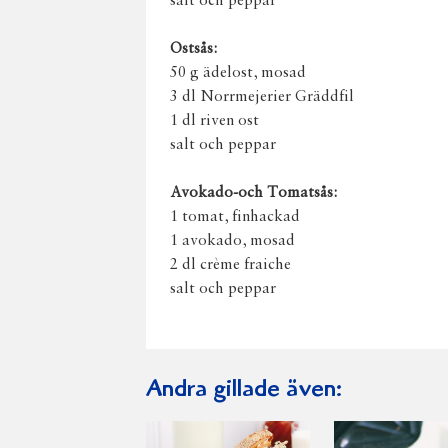
salt och peppar
Ostsås:
50 g ädelost, mosad
3 dl Norrmejerier Gräddfil
1 dl riven ost
salt och peppar
Avokado-och Tomatsås:
1 tomat, finhackad
1 avokado, mosad
2 dl crème fraiche
salt och peppar
Andra gillade även: