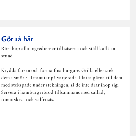
på
på
på
via
ut
Facebook
Twitter
Pinterest
e-
post
Gör så här
Rör ihop alla ingredienser till såserna och ställ kallt en
stund.
Krydda färsen och forma fina burgare. Grilla eller stek
dem i smör 3-4 minuter på varje sida. Platta gärna till dem
med stekspade under stekningen, så de inte drar ihop sig.
Servera i hamburgerbröd tillsammans med sallad,
tomatskiva och valfri sås.