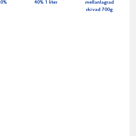
 30%
40% 1 liter
mellanlagrad
skivad 700g