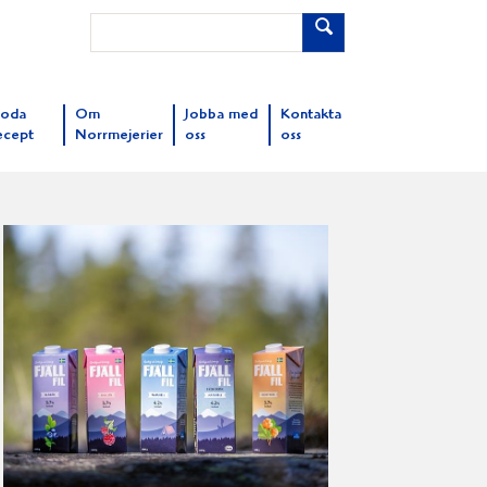
oda
Om
Jobba med
Kontakta
ecept
Norrmejerier
oss
oss