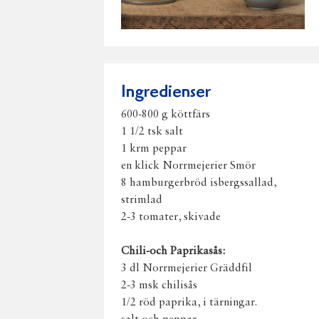
Ingredienser
600-800 g köttfärs
1 1/2 tsk salt
1 krm peppar
en klick Norrmejerier Smör
8 hamburgerbröd isbergssallad,
strimlad
2-3 tomater, skivade
Chili-och Paprikasås:
3 dl Norrmejerier Gräddfil
2-3 msk chilisås
1/2 röd paprika, i tärningar.