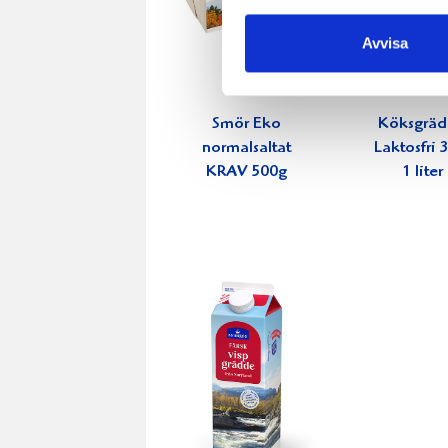
Avvisa
Smör Eko
Köksgrä
normalsaltat
Laktosfri
KRAV 500g
1 liter