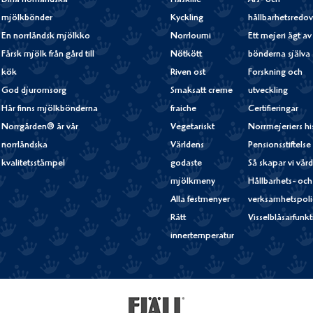
Dina norrländska
Fläskfilé
Års- och
mjölkbönder
Kyckling
hållbarhetsredov
En norrländsk mjölkko
Norrloumi
Ett mejeri ägt av
Färsk mjölk från gård till
Nötkött
bönderna själva
kök
Riven ost
Forskning och
God djuromsorg
Smaksatt creme
utveckling
Här finns mjölkbönderna
fraiche
Certifieringar
Norrgården® är vår
Vegetariskt
Norrmejeriers hi
norrländska
Världens
Pensionsstiftelse
kvalitetsstämpel
godaste
Så skapar vi vär
mjölkmeny
Hållbarhets- och
Alla festmenyer
verksamhetspoli
Rätt
Visselblåsarfunk
innertemperatur
Fjällfil