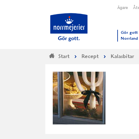
Ägare
Åte
Till N
Gör gott 
Norrland
Start
Recept
Kalasbitar