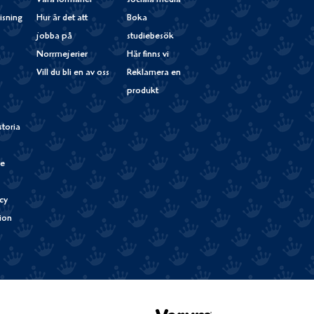
Våra förmåner
sociala media
isning
Hur är det att
Boka
jobba på
studiebesök
Norrmejerier
Här finns vi
Vill du bli en av oss
Reklamera en
produkt
storia
de
cy
tion
Verum