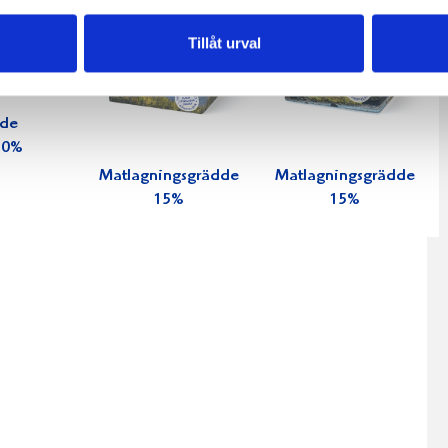
Tillåt urval
dde
 30%
Matlagningsgrädde
Matlagningsgrädde
15%
15%