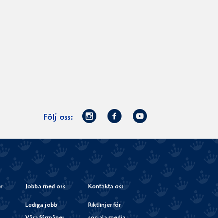
Norrmejerier
Facebook
Youtube
Följ oss:
på
Instagram
r
Jobba med oss
Kontakta oss
Lediga jobb
Riktlinjer för