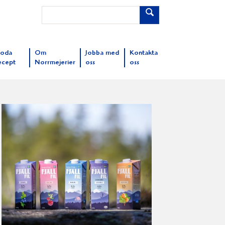
oda
Om
Jobba med
Kontakta
ecept
Norrmejerier
oss
oss