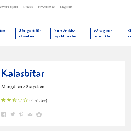
rförsäljare
Press
Produkter
English
orrmejerier startsida
för
Gör gott för
Norrländska
Våra goda
G
Planeten
mjölkbönder
produkter
r
Kalasbitar
Mängd:
ca 30 stycken
(
3
röster)
Dela
Dela
Dela
Dela
Skriv
på
på
på
via
ut
Facebook
Twitter
Pinterest
e-