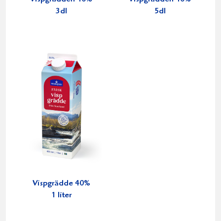
3dl
5dl
Vispgrädde 40%
1 liter