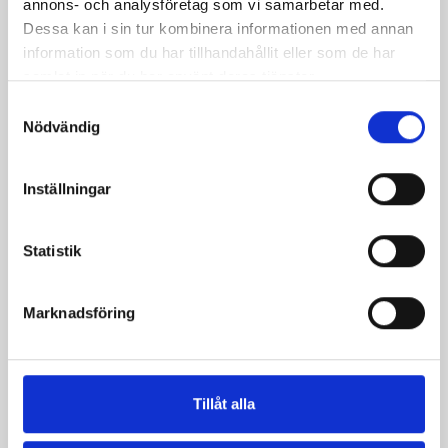
annons- och analysföretag som vi samarbetar med.
Dessa kan i sin tur kombinera informationen med annan
information som du har tillhandahållit eller som de har
samlat in när du har använt deras tjänster.
Samtyckesval
Nödvändig
Inställningar
Statistik
Vispgrädden Eko
Smör Eko
40% KRAV 1 liter
normalsaltat
KRAV 500g
Marknadsföring
Tillåt alla