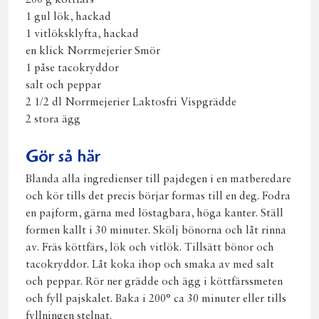
200 g köttfärs
1 gul lök, hackad
1 vitlöksklyfta, hackad
en klick Norrmejerier Smör
1 påse tacokryddor
salt och peppar
2 1/2 dl Norrmejerier Laktosfri Vispgrädde
2 stora ägg
Gör så här
Blanda alla ingredienser till pajdegen i en matberedare
och kör tills det precis börjar formas till en deg. Fodra
en pajform, gärna med löstagbara, höga kanter. Ställ
formen kallt i 30 minuter. Skölj bönorna och låt rinna
av. Fräs köttfärs, lök och vitlök. Tillsätt bönor och
tacokryddor. Låt koka ihop och smaka av med salt
och peppar. Rör ner grädde och ägg i köttfärssmeten
och fyll pajskalet. Baka i 200° ca 30 minuter eller tills
fyllningen stelnat.