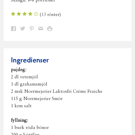
Mängd:
6-8 portioner
(
13
röster)
Dela
Dela
Dela
Dela
Skriv
på
på
på
via
ut
Facebook
Twitter
Pinterest
e-
post
Ingredienser
pajdeg:
2 dl vetemjöl
1 dl grahamsmjöl
2 msk Norrmejerier Laktosfri Crème Fraiche
115 g Norrmejerier Smör
1 krm salt
fyllning:
1 burk röda bönor