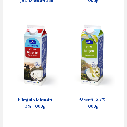
1,5% laktosfri 3dl
1000g
Filmjölk laktosfri
Päronfil 2,7%
3% 1000g
1000g