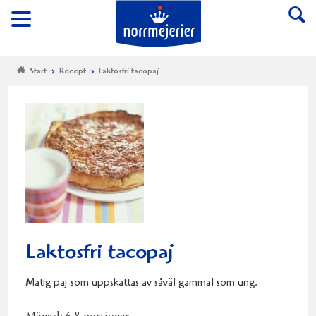
Till Norrmejerier start
Meny
Start
Recept
Laktosfri tacopaj
Laktosfri tacopaj
Matig paj som uppskattas av såväl gammal som ung.