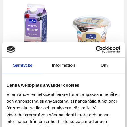
Samtycke
Information
Om
Skogsbärsfil 2,7%
Crème Fraichen
Denna webbplats använder cookies
1000g
Eko 34%
Laktosfri KRAV
Vi använder enhetsidentifierare för att anpassa innehållet
200g
och annonserna till användarna, tillhandahålla funktioner
för sociala medier och analysera vår trafik. Vi
vidarebefordrar även sådana identifierare och annan
information från din enhet till de sociala medier och