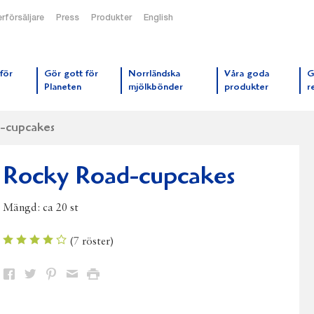
rförsäljare
Press
Produkter
English
orrmejerier startsida
för
Gör gott för
Norrländska
Våra goda
G
Planeten
mjölkbönder
produkter
r
-cupcakes
Rocky Road-cupcakes
Mängd:
ca 20 st
(
7
röster)
Dela
Dela
Dela
Dela
Skriv
på
på
på
via
ut
Facebook
Twitter
Pinterest
e-