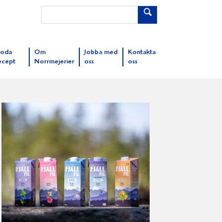
oda
Om
Jobba med
Kontakta
ecept
Norrmejerier
oss
oss