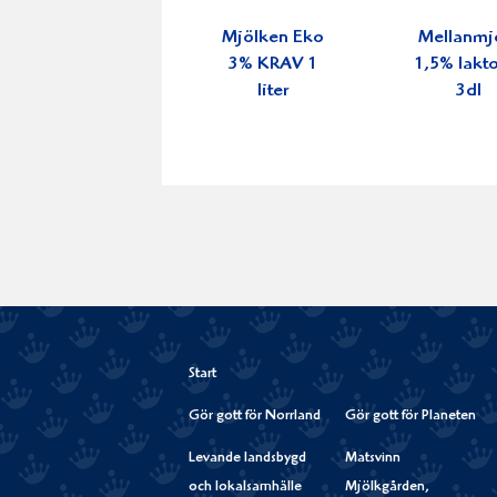
Mjölken Eko
Mellanmj
3% KRAV 1
1,5% lakto
liter
3dl
Start
Gör gott för Norrland
Gör gott för Planeten
Levande landsbygd
Matsvinn
och lokalsamhälle
Mjölkgården,