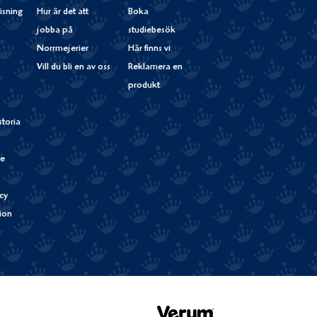
isning
Hur är det att
Boka
jobba på
studiebesök
Norrmejerier
Här finns vi
Vill du bli en av oss
Reklamera en
produkt
storia
de
cy
tion
Verum