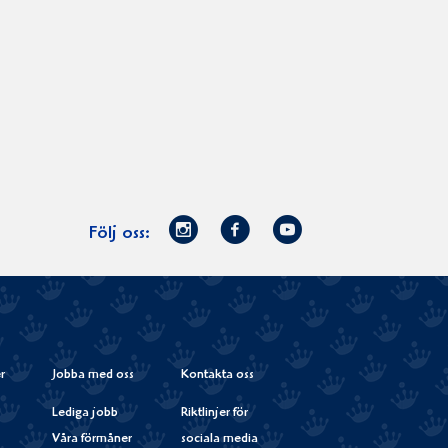
Norrmejerier
Facebook
Youtube
Följ oss:
på
Instagram
r
Jobba med oss
Kontakta oss
Lediga jobb
Riktlinjer för
Våra förmåner
sociala media