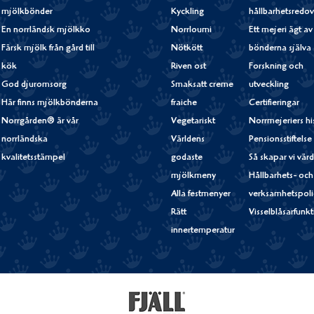
mjölkbönder
Kyckling
hållbarhetsredov
En norrländsk mjölkko
Norrloumi
Ett mejeri ägt av
Färsk mjölk från gård till
Nötkött
bönderna själva
kök
Riven ost
Forskning och
God djuromsorg
Smaksatt creme
utveckling
Här finns mjölkbönderna
fraiche
Certifieringar
Norrgården® är vår
Vegetariskt
Norrmejeriers hi
norrländska
Världens
Pensionsstiftelse
kvalitetsstämpel
godaste
Så skapar vi vär
mjölkmeny
Hållbarhets- och
Alla festmenyer
verksamhetspoli
Rätt
Visselblåsarfunk
innertemperatur
Fjällfil