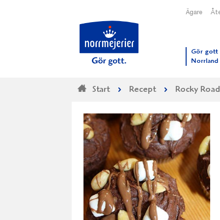
Ägare
Åte
Till N
Gör gott 
Norrland
Start
Recept
Rocky Road