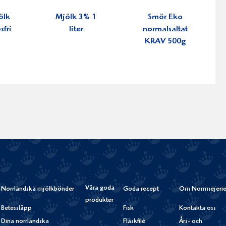
ölk
Mjölk 3% 1
Smör Eko
sfri
liter
normalsaltat
KRAV 500g
Våra goda
Norrländska mjölkbönder
Goda recept
Om Norrmejerie
produkter
Betessläpp
Fisk
Kontakta oss
Dina norrländska
Fläskfilé
Års- och