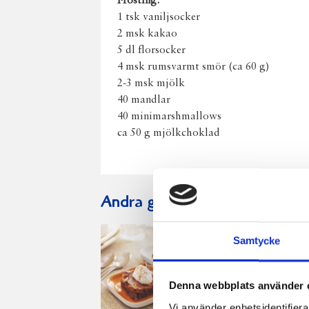
Frosting:
1 tsk vaniljsocker
2 msk kakao
5 dl florsocker
4 msk rumsvarmt smör (ca 60 g)
2-3 msk mjölk
40 mandlar
40 minimarshmallows
ca 50 g mjölkchoklad
Andra gillade även:
Samtycke
Denna webbplats använder 
Vi använder enhetsidentifierar