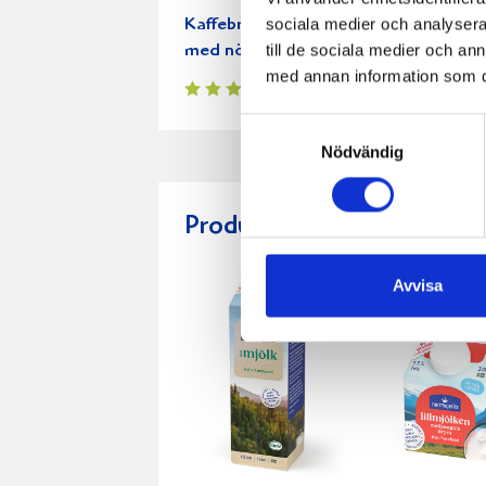
sociala medier och analysera 
Kaffebrownies
Chocolate c
till de sociala medier och a
med nötter
cookies
med annan information som du 
Samtyckesval
Nödvändig
Produkter i receptet:
Avvisa