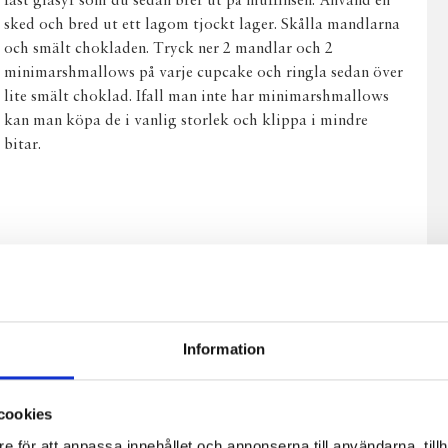
fast glasyr som du sedan brer ut på muffinsen. Använd en
sked och bred ut ett lagom tjockt lager. Skålla mandlarna
och smält chokladen. Tryck ner 2 mandlar och 2
minimarshmallows på varje cupcake och ringla sedan över
lite smält choklad. Ifall man inte har minimarshmallows
kan man köpa de i vanlig storlek och klippa i mindre
bitar.
Information
cookies
e för att anpassa innehållet och annonserna till användarna, tillh