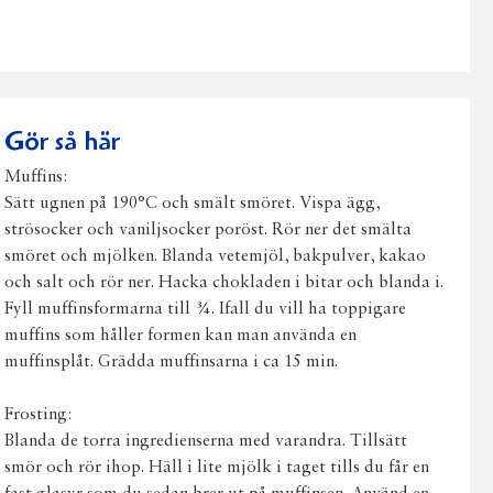
post
Gör så här
Muffins:
Sätt ugnen på 190°C och smält smöret. Vispa ägg,
strösocker och vaniljsocker poröst. Rör ner det smälta
smöret och mjölken. Blanda vetemjöl, bakpulver, kakao
och salt och rör ner. Hacka chokladen i bitar och blanda i.
Fyll muffinsformarna till ¾. Ifall du vill ha toppigare
muffins som håller formen kan man använda en
muffinsplåt. Grädda muffinsarna i ca 15 min.
Frosting:
Blanda de torra ingredienserna med varandra. Tillsätt
smör och rör ihop. Häll i lite mjölk i taget tills du får en