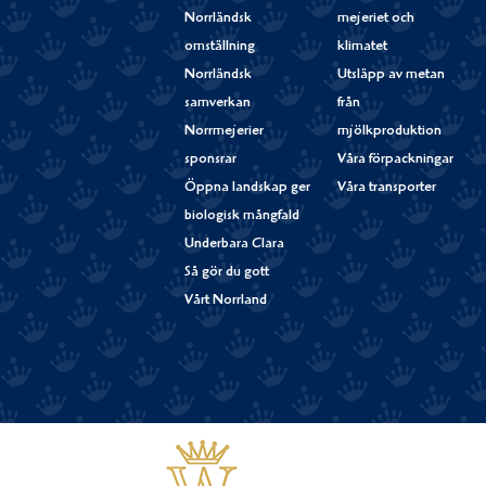
Norrländsk
mejeriet och
omställning
klimatet
Norrländsk
Utsläpp av metan
samverkan
från
Norrmejerier
mjölkproduktion
sponsrar
Våra förpackningar
Öppna landskap ger
Våra transporter
biologisk mångfald
Underbara Clara
Så gör du gott
Vårt Norrland
Västerbottensost