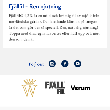
Fjällfil - Ren njutning
Fjällfil® 4,2% är en mild och krämig fil av mjölk från
norrländska gårdar. Den kittlande känslan på tungan
är det som gör den så speciell. Ren, naturlig njutning!
Toppa med dina egna favoriter eller häll upp och njut
den som den är.
Norrmejerier
Facebook
Youtube
Följ oss:
på
Instagram
Västerbottensost
Fjällfil
Verum
Start
Gör gott för
Gör gott för
Norrländska
Våra
Goda 
Norrland
Planeten
mjölkbönder
goda
Fisk
produkter
Levande
Matsvinn
Betessläpp
Fläskf