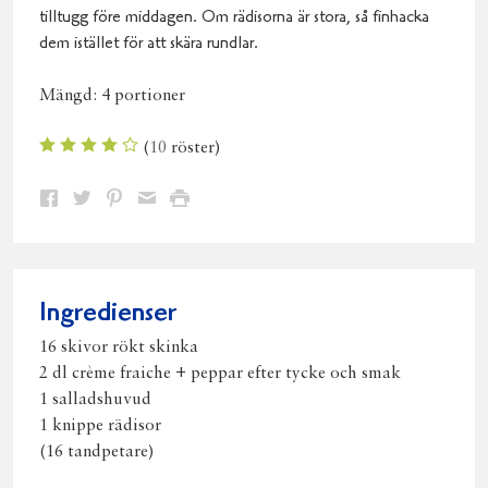
tilltugg före middagen. Om rädisorna är stora, så finhacka
dem istället för att skära rundlar.
Mängd:
4 portioner
(
10
röster)
Dela
Dela
Dela
Dela
Skriv
på
på
på
via
ut
Facebook
Twitter
Pinterest
e-
post
Ingredienser
16 skivor rökt skinka
2 dl crème fraiche + peppar efter tycke och smak
1 salladshuvud
1 knippe rädisor
(16 tandpetare)