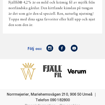
Fjällfil® 4,2% är en mild och krämig fil av mjölk från
norrländska gårdar. Den kittlande känslan på tungan
är det som gör den så speciell. Ren, naturlig njutning!
Toppa med dina egna favoriter eller häll upp och njut
den som den är.
Norrmejerier
Facebook
Youtube
Följ oss:
på
Instagram
Västerbottensost
Fjällfil
Verum
Start
Gör gott för
Gör gott för
Norrländska
Våra
Goda 
Norrland
Planeten
mjölkbönder
goda
Fisk
produkter
Levande
Matsvinn
Betessläpp
Fläskf
Norrmejerier
,
Mariehemsvägen 210
,
906 50
Umeå
landsbygd
Mjölkgården,
Dina
Kyckl
Telefon
090 182800
och
mejeriet och
norrländska
Norrl