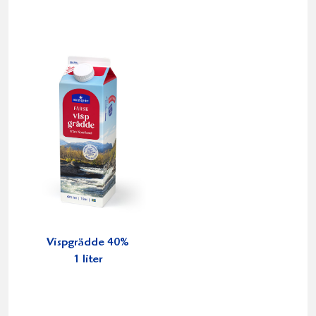
Vispgrädde 40%
1 liter