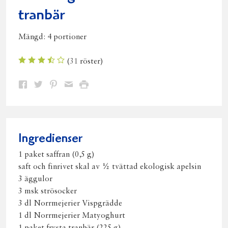
tranbär
Mängd:
4 portioner
(
31
röster)
Dela
Dela
Dela
Dela
Skriv
på
på
på
via
ut
Facebook
Twitter
Pinterest
e-
post
Ingredienser
1 paket saffran (0,5 g)
saft och finrivet skal av ½ tvättad ekologisk apelsin
3 äggulor
3 msk strösocker
3 dl Norrmejerier Vispgrädde
1 dl Norrmejerier Matyoghurt
1 paket frysta tranbär (225 g)