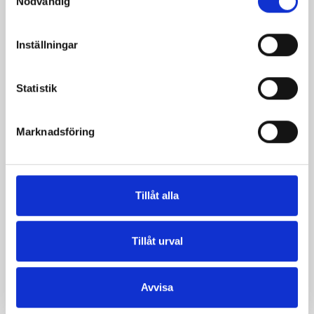
Nödvändig
Inställningar
Matyoghurten
Crème Fraichen
Statistik
10% 200g
Eko 34%
Laktosfri KRAV
Marknadsföring
200g
Tillåt alla
Tillåt urval
Avvisa