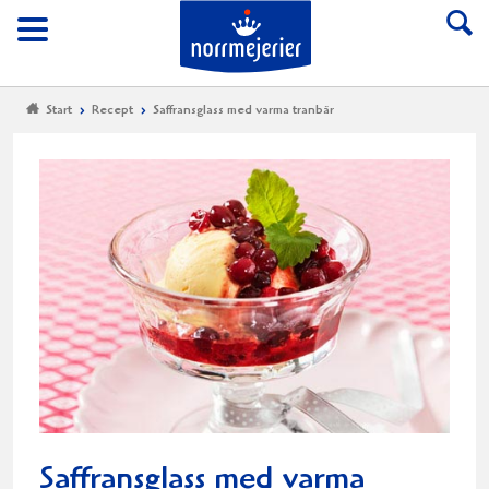
Till Norrmejerier start
Meny
Start
Recept
Saffransglass med varma tranbär
Saffransglass med varma