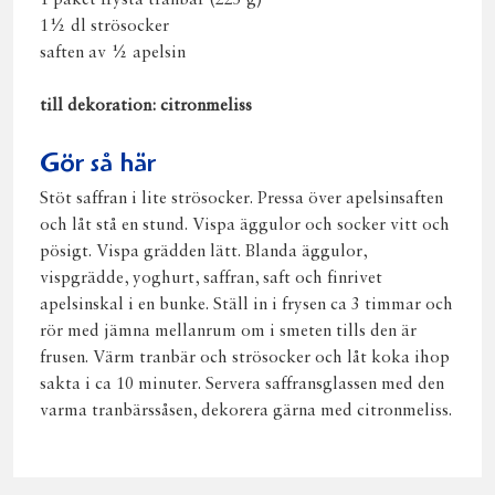
1½ dl strösocker
saften av ½ apelsin
till dekoration: citronmeliss
Gör så här
Stöt saffran i lite strösocker. Pressa över apelsinsaften
och låt stå en stund. Vispa äggulor och socker vitt och
pösigt. Vispa grädden lätt. Blanda äggulor,
vispgrädde, yoghurt, saffran, saft och finrivet
apelsinskal i en bunke. Ställ in i frysen ca 3 timmar och
rör med jämna mellanrum om i smeten tills den är
frusen. Värm tranbär och strösocker och låt koka ihop
sakta i ca 10 minuter. Servera saffransglassen med den
varma tranbärssåsen, dekorera gärna med citronmeliss.