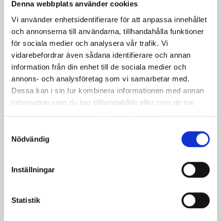
Denna webbplats använder cookies
Dela
Dela
Dela
Dela
Skriv
på
på
på
via
ut
Vi använder enhetsidentifierare för att anpassa innehållet
och annonserna till användarna, tillhandahålla funktioner
Facebook
Twitter
Pinterest
e-
för sociala medier och analysera vår trafik. Vi
post
vidarebefordrar även sådana identifierare och annan
information från din enhet till de sociala medier och
annons- och analysföretag som vi samarbetar med.
Dessa kan i sin tur kombinera informationen med annan
information som du har tillhandahållit eller som de har
samlat in när du har använt deras tjänster.
Samtyckesval
Nödvändig
Inställningar
Bäst i test: Norrmejeriers laktosfria
Statistik
mjölk