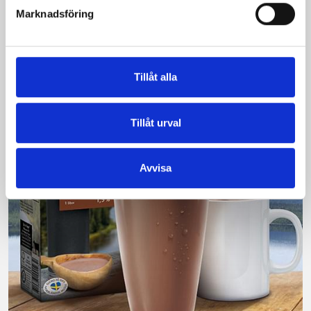
Vi kan stolt konstatera att vår laktosfria Mellanmjölk
Marknadsföring
är bäst i smaktest när norrlänningarna sagt sitt. Fler än
200 norrlänningar fick deltog vid provsmakningen. Vår
produkt vann testet.
Läs mer
Tillåt alla
Tillåt urval
Avvisa