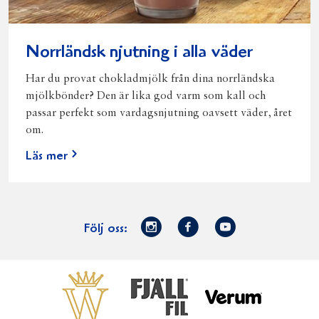
Norrländsk njutning i alla väder
Har du provat chokladmjölk från dina norrländska
mjölkbönder? Den är lika god varm som kall och
passar perfekt som vardagsnjutning oavsett väder, året
om.
Läs mer
Norrmejerier
Facebook
Youtube
Följ oss:
på
Instagram
Västerbottensost
Fjällfil
Verum
Start
Gör gott för
Gör gott för
Norrländska
Våra
Goda 