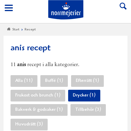
Till Norrmejerier start
Meny
Start
Recept
anis recept
11
anis
recept i alla kategorier.
Alla (11)
Buffé (1)
Efterrätt (1)
Frukost och brunch (1)
Drycker (1)
Bakverk & godsaker (1)
Tillbehör (3)
Huvudrätt (3)