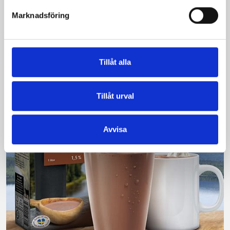
Vi kan stolt konstatera att vår laktosfria Mellanmjölk
Marknadsföring
är bäst i smaktest när norrlänningarna sagt sitt. Fler än
200 norrlänningar fick deltog vid provsmakningen. Vår
produkt vann testet.
Tillåt alla
Läs mer
Tillåt urval
Avvisa