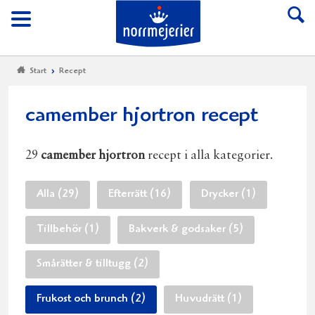
Till Norrmejerier start
Meny
Start
Recept
camember hjortron recept
29
camember hjortron
recept i alla kategorier.
Alla (29)
Efterrätt (16)
Drycker (1)
Tillbehör (1)
Bakverk & godsaker (5)
Smårätter & tilltugg (2)
Frukost och brunch (2)
Huvudrätt (1)