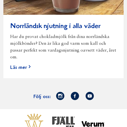
Norrländsk njutning i alla väder
Har du provat chokladmjölk från dina norrländska
mjölkbönder? Den är lika god varm som kall och
passar perfekt som vardagsnjutning oavsett väder, året
om.
Läs mer
Norrmejerier
Facebook
Youtube
Följ oss:
på
Instagram
Västerbottensost
Fjällfil
Verum
Start