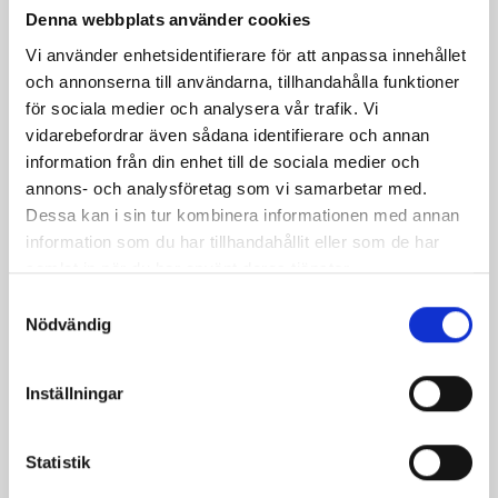
Denna webbplats använder cookies
Dela
Dela
Dela
Dela
Skriv
Vi använder enhetsidentifierare för att anpassa innehållet
på
på
på
via
ut
och annonserna till användarna, tillhandahålla funktioner
Facebook
Twitter
Pinterest
e-
för sociala medier och analysera vår trafik. Vi
post
vidarebefordrar även sådana identifierare och annan
information från din enhet till de sociala medier och
annons- och analysföretag som vi samarbetar med.
Dessa kan i sin tur kombinera informationen med annan
information som du har tillhandahållit eller som de har
samlat in när du har använt deras tjänster.
Samtyckesval
Nödvändig
Inställningar
Bäst i test: Norrmejeriers laktosfria
Statistik
mjölk