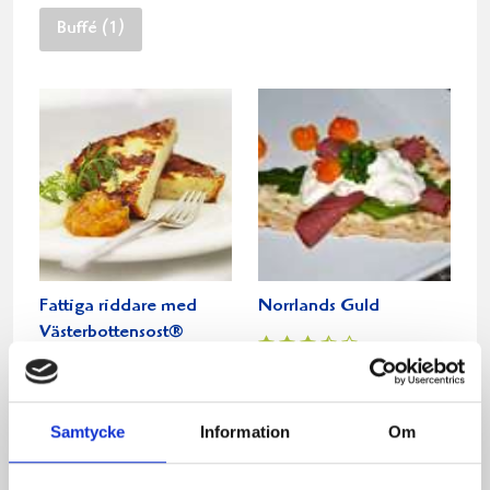
Buffé (1)
Fattiga riddare med
Norrlands Guld
Västerbottensost®
Relaterade recept:
Samtycke
Information
Om
hjort
camember
hjortron