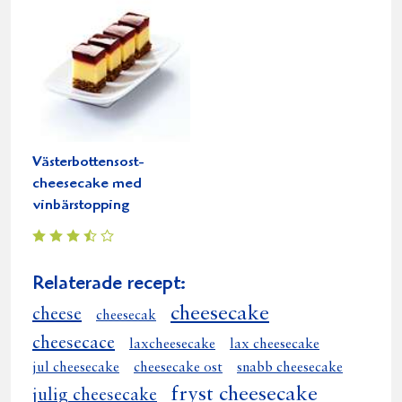
Västerbottensost-
cheesecake med
vinbärstopping
Relaterade recept:
cheesecake
cheese
cheesecak
cheesecace
laxcheesecake
lax cheesecake
jul cheesecake
cheesecake ost
snabb cheesecake
fryst cheesecake
julig cheesecake