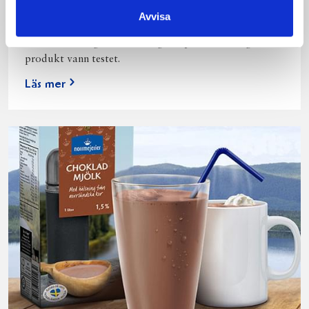
Vi kan stolt konstatera att vår laktosfria Mellanmjölk
Avvisa
är bäst i smaktest när norrlänningarna sagt sitt. Fler än
200 norrlänningar fick deltog vid provsmakningen. Vår
produkt vann testet.
Läs mer