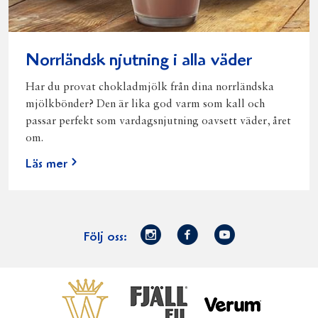
Norrländsk njutning i alla väder
Har du provat chokladmjölk från dina norrländska
mjölkbönder? Den är lika god varm som kall och
passar perfekt som vardagsnjutning oavsett väder, året
om.
Läs mer
Norrmejerier
Facebook
Youtube
Följ oss:
på
Instagram
Västerbottensost
Fjällfil
Verum
Start