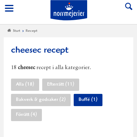
Till Norrmejerier start
Meny
Start
Recept
cheesec recept
18
cheesec
recept i alla kategorier.
Alla (18)
Efterrätt (11)
Bakverk & godsaker (2)
Buffé (1)
Förrätt (4)