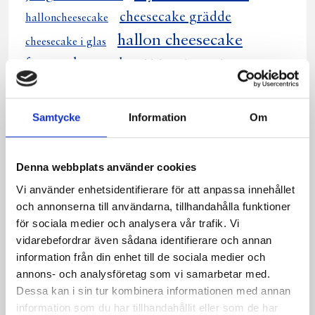
cheesecake grädde
halloncheesecake
hallon cheesecake
cheesecake i glas
frusen cheesecake
blåbärscheesecake
cheesecake med lax
chokladcheesecake
hjortroncheesecake
saffran cheesecake
Samtycke
Information
Om
choklad cheesecake
cheesecake med ost
saffranscheesecake
cheesecace förrätt
Denna webbplats använder cookies
cheesecake jordgubb
jordgubbscheesecake
Vi använder enhetsidentifierare för att anpassa innehållet
saffrans cheesecake
cheesecake hjortron
och annonserna till användarna, tillhandahålla funktioner
sofies laxcheesecake
cheesecake gräddfil
för sociala medier och analysera vår trafik. Vi
pepparkakscheesecake
cheesecake med hallon
vidarebefordrar även sådana identifierare och annan
cheesecake med grädde
information från din enhet till de sociala medier och
annons- och analysföretag som vi samarbetar med.
cheesecake pepparkaka
Dessa kan i sin tur kombinera informationen med annan
cheesecake hallonkräm
information som du har tillhandahållit eller som de har