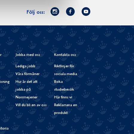
Norrmejerier
Facebook
Youtube
Följ oss:
på
Instagram
r
Jobba med oss
Kontakta oss
Lediga jobb
Riktlinjer för
Våra förmåner
sociala media
isning
Hur är det att
Boka
jobba på
studiebesök
Norrmejerier
Här finns vi
Vill du bli en av oss
Reklamera en
produkt
storia