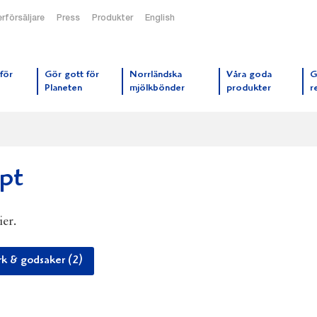
rförsäljare
Press
Produkter
English
orrmejerier startsida
för
Gör gott för
Norrländska
Våra goda
G
Planeten
mjölkbönder
produkter
r
pt
ier.
k & godsaker (2)