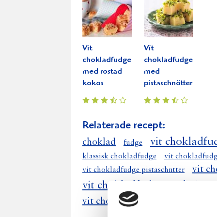
Vit
Vit
chokladfudge
chokladfudge
med rostad
med
kokos
pistaschnötter
Relaterade recept:
vit chokladfu
choklad
fudge
klassisk chokladfudge
vit chokladfud
vit c
vit chokladfudge pistaschntter
vit chokladfudge med pista
vit chokladfudge med pistaschn