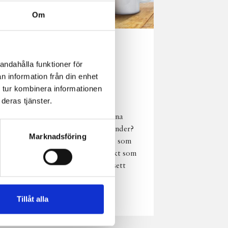
Om
Norrländsk
andahålla funktioner för
njutning i alla
n information från din enhet
väder
 tur kombinera informationen
deras tjänster.
Har du provat
chokladmjölk från dina
norrländska mjölkbönder?
Marknadsföring
Den är lika god varm som
kall och passar perfekt som
vardagsnjutning oavsett
väder, året om.
Läs mer
Tillåt alla