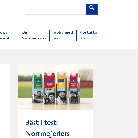
oda
Om
Jobba med
Kontakta
ecept
Norrmejerier
oss
oss
Bäst i test:
Norrmejeriers