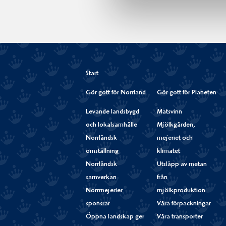
Start
Gör gott för Norrland
Gör gott för Planeten
Levande landsbygd
Matsvinn
och lokalsamhälle
Mjölkgården,
Norrländsk
mejeriet och
omställning
klimatet
Norrländsk
Utsläpp av metan
samverkan
från
Norrmejerier
mjölkproduktion
sponsrar
Våra förpackningar
Öppna landskap ger
Våra transporter