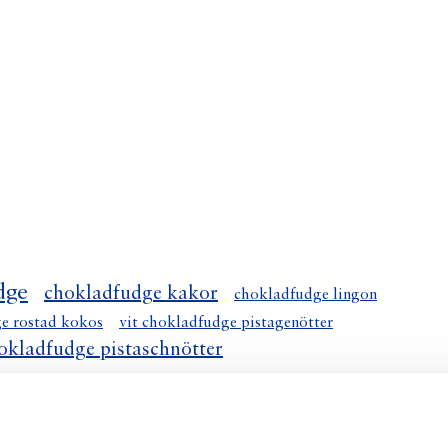
dge
chokladfudge kakor
chokladfudge lingon
ge rostad kokos
vit chokladfudge pistagenötter
hokladfudge pistaschnötter
genötter
vit chokladfudge med pistaschntter
ötter