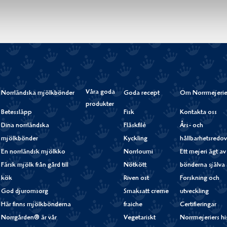
Våra goda
Norrländska mjölkbönder
Goda recept
Om Norrmejerie
produkter
Betessläpp
Fisk
Kontakta oss
Dina norrländska
Fläskfilé
Års- och
mjölkbönder
Kyckling
hållbarhetsredov
En norrländsk mjölkko
Norrloumi
Ett mejeri ägt av
Färsk mjölk från gård till
Nötkött
bönderna själva
kök
Riven ost
Forskning och
God djuromsorg
Smaksatt creme
utveckling
Här finns mjölkbönderna
fraiche
Certifieringar
Norrgården® är vår
Vegetariskt
Norrmejeriers hi