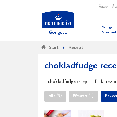
Ägare
Åte
Till N
Gör gott 
Norrland
Start
Recept
chokladfudge rece
3
chokladfudge
recept i alla kategor
Alla (3)
Efterrätt (1)
Bakver