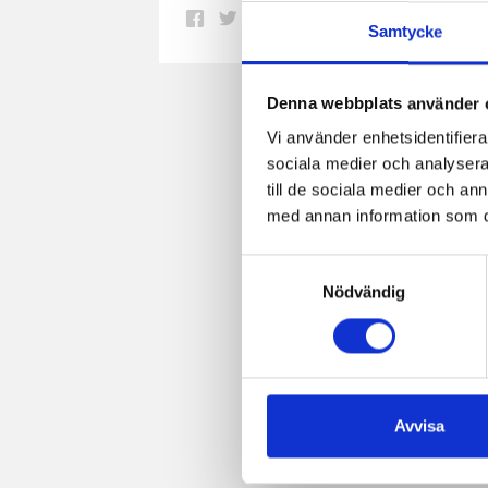
Dela
Dela
Dela
Dela
Skriv
Samtycke
på
på
på
via
ut
Facebook
Twitter
Pinterest
e-
Denna webbplats använder 
post
Vi använder enhetsidentifierar
sociala medier och analysera 
till de sociala medier och a
med annan information som du 
Samtyckesval
Nödvändig
Avvisa