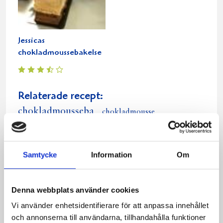
Jessicas
chokladmoussebakelse
Relaterade recept:
chokladmousseba
chokladmousse
chokladmo
bakelse
choklad
mousse
Dela
Dela
Dela
Dela
Skriv
Samtycke
Information
Om
på
på
på
via
ut
Facebook
Twitter
Pinterest
e-
Denna webbplats använder cookies
post
Vi använder enhetsidentifierare för att anpassa innehållet
och annonserna till användarna, tillhandahålla funktioner