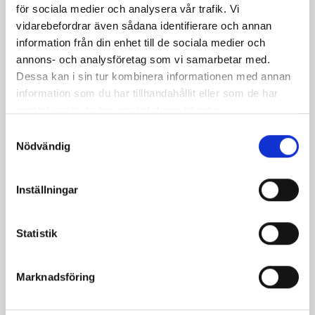
för sociala medier och analysera vår trafik. Vi
vidarebefordrar även sådana identifierare och annan
information från din enhet till de sociala medier och
annons- och analysföretag som vi samarbetar med.
Dessa kan i sin tur kombinera informationen med annan
information som du har tillhandahållit eller som de har
samlat in när du har använt deras tjänster.
Samtyckesval
Nödvändig
Bäst i test: Norrmejeriers laktosfria
mjölk
Inställningar
Vi kan stolt konstatera att vår laktosfria Mellanmjölk
är bäst i smaktest när norrlänningarna sagt sitt. Fler än
Statistik
200 norrlänningar fick deltog vid provsmakningen. Vår
produkt vann testet.
Marknadsföring
Läs mer