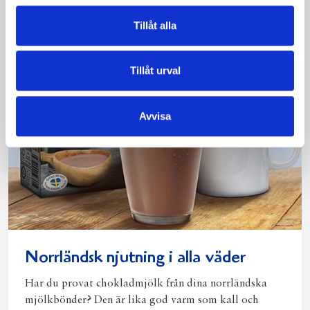
Tillåt alla
Tillåt urval
Avvisa
Norrländsk njutning i alla väder
Har du provat chokladmjölk från dina norrländska
mjölkbönder? Den är lika god varm som kall och