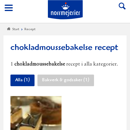
Till Norrmejerier start
Meny
Start
Recept
chokladmoussebakelse recept
1
chokladmoussebakelse
recept i alla kategorier.
Alla (1)
Bakverk & godsaker (1)