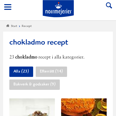
Till Norrmejerier start
Meny
Start
Recept
chokladmo recept
23
chokladmo
recept i alla kategorier.
Alla (23)
Efterrätt (14)
Bakverk & godsaker (9)