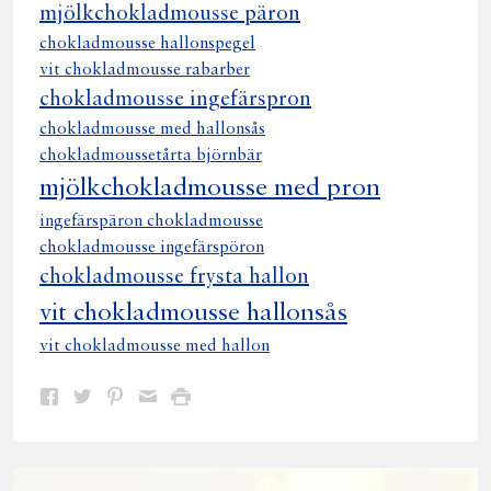
mjölkchokladmousse päron
chokladmousse hallonspegel
vit chokladmousse rabarber
chokladmousse ingefärspron
chokladmousse med hallonsås
chokladmoussetårta björnbär
mjölkchokladmousse med pron
ingefärspäron chokladmousse
chokladmousse ingefärspöron
chokladmousse frysta hallon
vit chokladmousse hallonsås
vit chokladmousse med hallon
Dela
Dela
Dela
Dela
Skriv
på
på
på
via
ut
Facebook
Twitter
Pinterest
e-
post