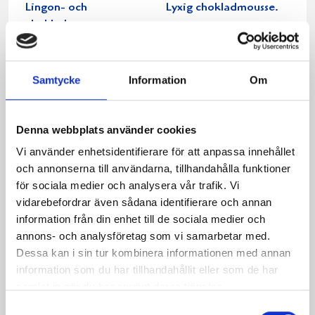
Lingon- och
Lyxig chokladmousse.
chokladmousse
Samtycke
Information
Om
Denna webbplats använder cookies
Vi använder enhetsidentifierare för att anpassa innehållet
och annonserna till användarna, tillhandahålla funktioner
för sociala medier och analysera vår trafik. Vi
vidarebefordrar även sådana identifierare och annan
Brittas
Vit chokladmoussetårta
information från din enhet till de sociala medier och
chokladmoussetårta
på mörk chokladbotten
annons- och analysföretag som vi samarbetar med.
Dessa kan i sin tur kombinera informationen med annan
information som du har tillhandahållit eller som de har
samlat in när du har använt deras tjänster.
Samtyckesval