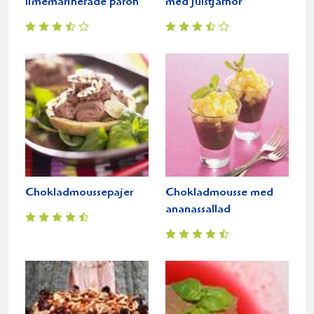
limemarinerade päron
med julstjärnor
Chokladmoussepajer
Chokladmousse med
ananassallad