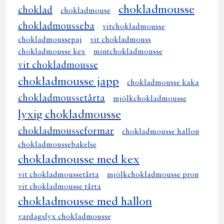
chokladmousse
choklad
chokladmouse
chokladmousseba
vitchokladmousse
chokladmoussepaj
vit chokladmouss
chokladmousse kex
mintchokladmousse
vit chokladmousse
chokladmousse japp
chokladmousse kaka
chokladmoussetårta
mjölkchokladmousse
lyxig chokladmousse
chokladmousseformar
chokladmousse hallon
chokladmoussebakelse
chokladmousse med kex
vit chokladmoussetårta
mjölkchokladmousse pron
vit chokladmousse tårta
chokladmousse med hallon
vardagslyx chokladmousse