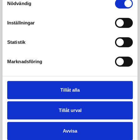
Nödvändig
Inställningar
Statistik
Mintchokladmousse
Mjölkchokladmousse
med
Marknadsföring
ingefärsmarinerade
päron
Tillåt alla
Tillåt urval
Avvisa