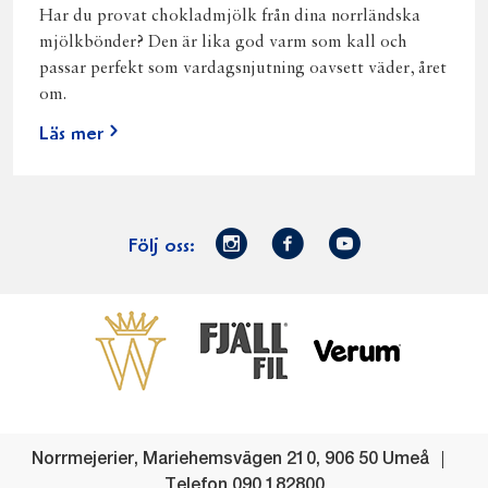
Har du provat chokladmjölk från dina norrländska
mjölkbönder? Den är lika god varm som kall och
passar perfekt som vardagsnjutning oavsett väder, året
om.
Läs mer
Norrmejerier
Facebook
Youtube
Följ oss:
på
Instagram
Västerbottensost
Fjällfil
Verum
Start
Gör gott för
Gör gott för
Norrländska
Våra
Goda 
Norrland
Planeten
mjölkbönder
goda
Fisk
produkter
Levande
Matsvinn
Betessläpp
Fläskf
Norrmejerier
,
Mariehemsvägen 210
,
906 50
Umeå
landsbygd
Mjölkgården,
Dina
Kyckl
Telefon
090 182800