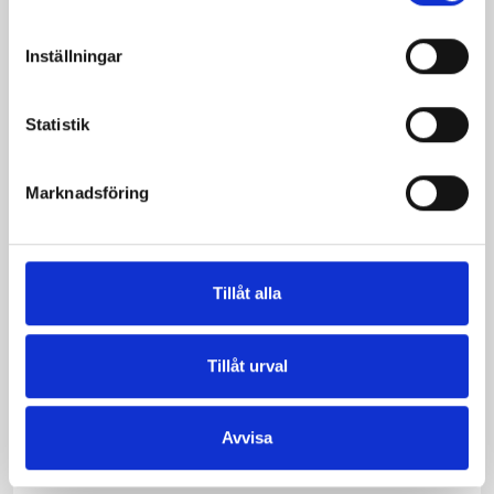
Inställningar
Statistik
Marknadsföring
Bäst i test: Norrmejeriers laktosfria
Tillåt alla
mjölk
Vi kan stolt konstatera att vår laktosfria Mellanmjölk
Tillåt urval
är bäst i smaktest när norrlänningarna sagt sitt. Fler än
200 norrlänningar fick deltog vid provsmakningen. Vår
produkt vann testet.
Avvisa
Läs mer