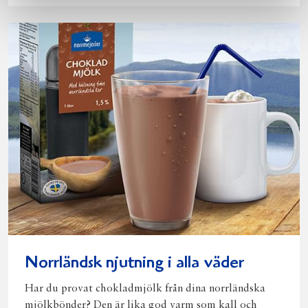
Norrländsk njutning i alla väder
Har du provat chokladmjölk från dina norrländska
mjölkbönder? Den är lika god varm som kall och