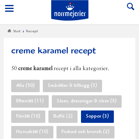
Till Norrmejerier start
Meny
Start
Recept
creme karamel recept
50
creme karamel
recept i alla kategorier.
Alla (50)
Smårätter & tilltugg (3)
Efterrätt (11)
Såser, dressingar & röror (5)
Förrätt (10)
Buffé (2)
Soppor (3)
Huvudrätt (10)
Frukost och brunch (2)