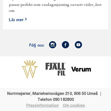
passar perfekt som vardagsnjutning oavsett väder, året
om.
Läs mer
Norrmejerier
Facebook
Youtube
Följ oss:
på
Instagram
Västerbottensost
Fjällfil
Verum
Start
Gör gott för
Gör gott för
Norrländska
Våra
Goda 
Norrland
Planeten
mjölkbönder
goda
Fisk
produkter
Levande
Matsvinn
Betessläpp
Fläskf
Norrmejerier
,
Mariehemsvägen 210
,
906 50
Umeå
landsbygd
Mjölkgården,
Dina
Kyckl
Telefon
090 182800
och
mejeriet och
norrländska
Norrl
Pressinformation
Om cookies
lokalsamhälle
klimatet
mjölkbönder
Nötkö