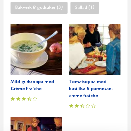
Bakverk & godsaker (3)
Sallad (1)
Mild gurksoppa med
Tomatsoppa med
Crème Fraiche
basilika & parmesan-
creme fraiche