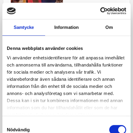
Samtycke
Information
Om
Mammans kräftsoppa
Denna webbplats använder cookies
Vi använder enhetsidentifierare för att anpassa innehållet
och annonserna till användarna, tillhandahålla funktioner
Relaterade recept:
för sociala medier och analysera vår trafik. Vi
vidarebefordrar även sådana identifierare och annan
creme
information från din enhet till de sociala medier och
annons- och analysföretag som vi samarbetar med.
Dela
Dela
Dela
Dela
Skriv
Dessa kan i sin tur kombinera informationen med annan
på
på
på
via
ut
information som du har tillhandahållit eller som de har
Facebook
Twitter
Pinterest
e-
samlat in när du har använt deras tjänster.
post
Samtyckesval
Nödvändig