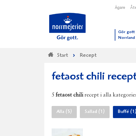
Ägare
Åte
Till N
Gör gott 
Norrland
Start
Recept
fetaost chili recep
5
fetaost chili
recept i alla kategorie
Alla (5)
Sallad (1)
Buffé (1