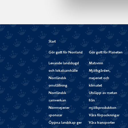
Start
Gör gott för Norrland
Gör gott för Planeten
Levande landsbygd
Matsvinn
och lokalsamhälle
Mjölkgården,
Norrländsk
mejeriet och
omställning
klimatet
Norrländsk
Utsläpp av metan
samverkan
från
Norrmejerier
mjölkproduktion
sponsrar
Våra förpackningar
Öppna landskap ger
Våra transporter