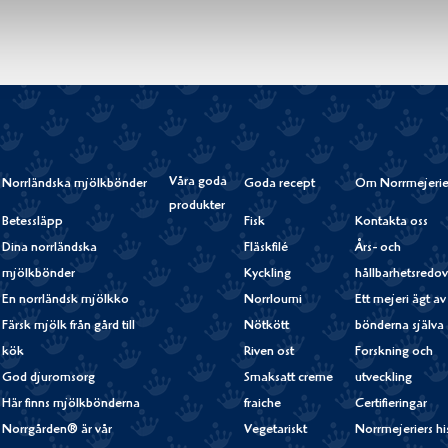
Våra goda
Norrländska mjölkbönder
Goda recept
Om Norrmejerie
produkter
Betessläpp
Fisk
Kontakta oss
Dina norrländska
Fläskfilé
Års- och
mjölkbönder
Kyckling
hållbarhetsredov
En norrländsk mjölkko
Norrloumi
Ett mejeri ägt av
Färsk mjölk från gård till
Nötkött
bönderna själva
kök
Riven ost
Forskning och
God djuromsorg
Smaksatt creme
utveckling
Här finns mjölkbönderna
fraiche
Certifieringar
Norrgården® är vår
Vegetariskt
Norrmejeriers hi