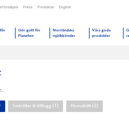
rförsäljare
Press
Produkter
English
orrmejerier startsida
för
Gör gott för
Norrländska
Våra goda
G
Planeten
mjölkbönder
produkter
r
t
r.
)
Smårätter & tilltugg (1)
Huvudrätt (2)