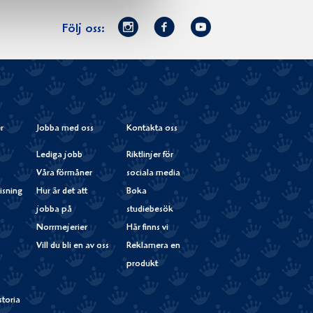
Norrmejerier
Facebook
Youtube
Följ oss:
på
Instagram
r
Jobba med oss
Kontakta oss
Lediga jobb
Riktlinjer för
Våra förmåner
sociala media
isning
Hur är det att
Boka
jobba på
studiebesök
Norrmejerier
Här finns vi
Vill du bli en av oss
Reklamera en
produkt
storia