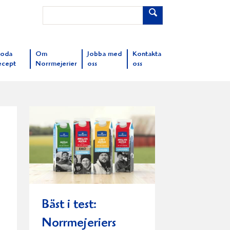
oda
Om
Jobba med
Kontakta
ecept
Norrmejerier
oss
oss
Bäst i test:
Norrmejeriers