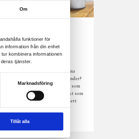
Om
Norrländsk
andahålla funktioner för
njutning i alla
n information från din enhet
väder
 tur kombinera informationen
deras tjänster.
Har du provat
chokladmjölk från dina
norrländska mjölkbönder?
Marknadsföring
Den är lika god varm som
kall och passar perfekt som
vardagsnjutning oavsett
väder, året om.
Läs mer
Tillåt alla