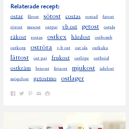
Relaterade recept:
sötost
ostar
costas
fårost
rostad
fatost
getost
vb ost
rörost
mesost
ostpaj
ostsås
ostkex
räkost
hårdost
rostas
ostbomb
oströra
ostkorg
v-b ost
ost sås
ostkaka
lättost
frukost
ost paj
ostlöpe
ostbröd
mjukost
ostkräm
brieost
fetaost
ädelost
ostlager
getostmo
mögelost
Dela
Dela
Dela
Dela
Skriv
på
på
på
via
ut
Facebook
Twitter
Pinterest
e-
post