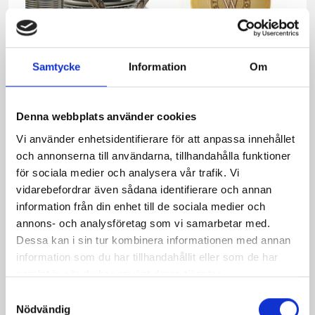
Samtycke
Information
Om
Savoykålssallad med
Grön pesto med
Västerbottensost
Västerbottensost
Denna webbplats använder cookies
Vi använder enhetsidentifierare för att anpassa innehållet
och annonserna till användarna, tillhandahålla funktioner
för sociala medier och analysera vår trafik. Vi
vidarebefordrar även sådana identifierare och annan
information från din enhet till de sociala medier och
annons- och analysföretag som vi samarbetar med.
Dessa kan i sin tur kombinera informationen med annan
information som du har tillhandahållit eller som de har
samlat in när du har använt deras tjänster.
Julpaj på skinka och
Sill med
Samtyckesval
Nödvändig
Västerbottensost
Västerbottensost