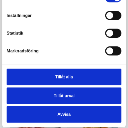
Inställningar
Statistik
Marknadsföring
Fläskfilé panerad med
Köttfärsgratäng med
Tillåt alla
Västerbottensost
broccoli och
Västerbottensost
Tillåt urval
Avvisa