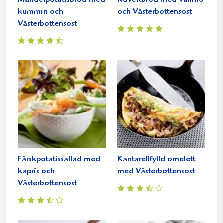
Mandelpotatisbröd med
Kuvertbröd med vallmo
kummin och
och Västerbottensost
Västerbottensost
Färskpotatissallad med
Kantarellfylld omelett
kapris och
med Västerbottensost
Västerbottensost