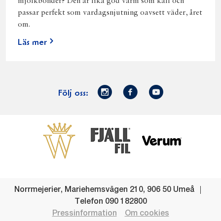
mjölkbönder? Den är lika god varm som kall och
passar perfekt som vardagsnjutning oavsett väder, året
om.
Läs mer
Norrmejerier
Facebook
Youtube
Följ oss:
på
Instagram
Västerbottensost
Fjällfil
Verum
Start
Gör gott för
Gör gott för
Norrländska
Våra
Goda 
Norrland
Planeten
mjölkbönder
goda
Fisk
produkter
Levande
Matsvinn
Betessläpp
Fläskf
Norrmejerier
,
Mariehemsvägen 210
,
906 50
Umeå
landsbygd
Mjölkgården,
Dina
Kyckl
Telefon
090 182800
och
mejeriet och
norrländska
Norrl
Pressinformation
Om cookies
lokalsamhälle
klimatet
mjölkbönder