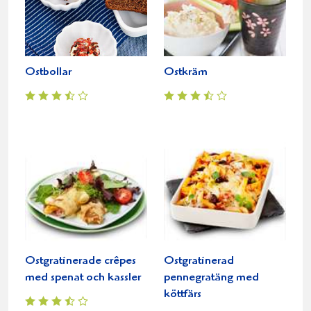
Ostbollar
Ostkräm
Ostgratinerade crêpes
Ostgratinerad
med spenat och kassler
pennegratäng med
köttfärs