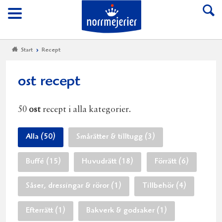
Till Norrmejerier start
Meny
Start
Recept
ost recept
50
ost
recept i alla kategorier.
Alla (50)
Smårätter & tilltugg (3)
Buffé (15)
Huvudrätt (18)
Förrätt (6)
Såser, dressingar & röror (1)
Tillbehör (4)
Efterrätt (1)
Bakverk & godsaker (1)