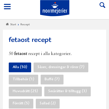
Till Norrmejerier start
Meny
Start
Recept
fetaost recept
50
fetaost
recept i alla kategorier.
Alla (50)
Såser, dressingar & röror (7)
Tillbehör (1)
Buffé (7)
Huvudrätt (25)
Smårätter & tilltugg (3)
Förrätt (5)
Sallad (2)