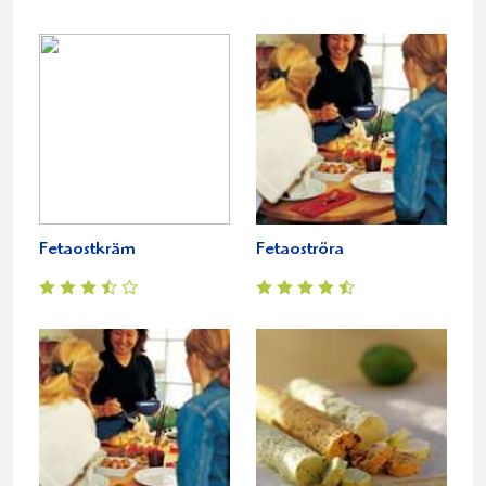
Fetaostkräm
Fetaoströra