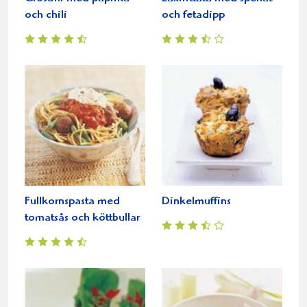
och chili
och fetadipp
Fullkornspasta med
Dinkelmuffins
tomatsås och köttbullar