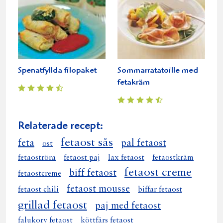
Spenatfyllda filopaket
Sommarratatoille med
fetakräm
Relaterade recept:
fetaost sås
feta
pal fetaost
ost
fetaoströra
fetaost paj
lax fetaost
fetaostkräm
fetaost creme
biff fetaost
fetaostcreme
fetaost mousse
fetaost chili
biffar fetaost
grillad fetaost
paj med fetaost
falukorv fetaost
köttfärs fetaost