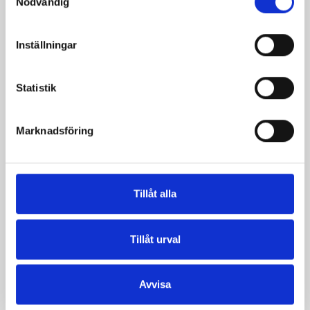
Nödvändig
Inställningar
Statistik
Marknadsföring
Bakad sötpotatis med
Kyckling på het bädd
fetakräm
Tillåt alla
Tillåt urval
Avvisa