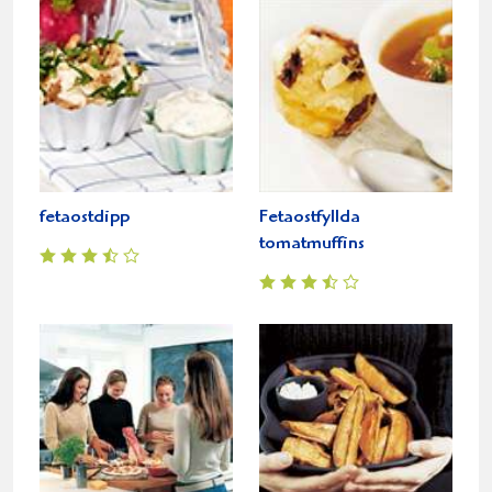
fetaostdipp
Fetaostfyllda
tomatmuffins