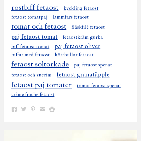
rostbiff fetaost
kyckling fetaost
fetaost tomatpaj
lammfärs fetaost
tomat och fetaost
fläskfilé fetaost
paj fetaost tomat
fetaostkräm gurka
paj fetaost oliver
biff fetaost tomat
biffar med fetaost
köttbullar fetaost
fetaost soltorkade
paj fetaost spenat
fetaost granatäpple
fetaost och zuccini
fetaost paj tomater
tomat fetaost spenat
crème frache fetaost
Dela
Dela
Dela
Dela
Skriv
på
på
på
via
ut
Facebook
Twitter
Pinterest
e-
post