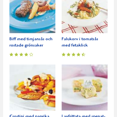
Biff med timjansås och
Falukorv i tomatsås
rostade grönsaker
med fetaklick
Crostini med paprika
Laxfrittata med spenat-