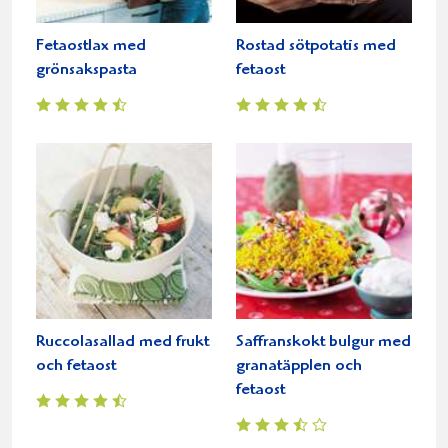
Fetaostlax med
Rostad sötpotatis med
grönsakspasta
fetaost
Ruccolasallad med frukt
Saffranskokt bulgur med
och fetaost
granatäpplen och
fetaost