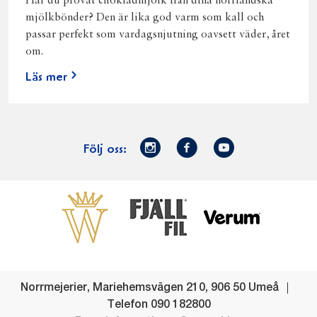
Har du provat chokladmjölk från dina norrländska
mjölkbönder? Den är lika god varm som kall och
passar perfekt som vardagsnjutning oavsett väder, året
om.
Läs mer
Norrmejerier
Facebook
Youtube
Följ oss:
på
Instagram
Västerbottensost
Fjällfil
Verum
Start
Gör gott för
Gör gott för
Norrländska
Våra
Goda 
Norrland
Planeten
mjölkbönder
goda
Fisk
produkter
Levande
Matsvinn
Betessläpp
Fläskf
Norrmejerier
,
Mariehemsvägen 210
,
906 50
Umeå
landsbygd
Mjölkgården,
Dina
Kyckl
Telefon
090 182800
och
mejeriet och
norrländska
Norrl