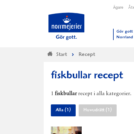
Ägare
Åte
Till N
Gör gott 
Norrland
Start
Recept
fiskbullar recept
1
fiskbullar
recept i alla kategorier.
Alla (1)
Huvudrätt (1)