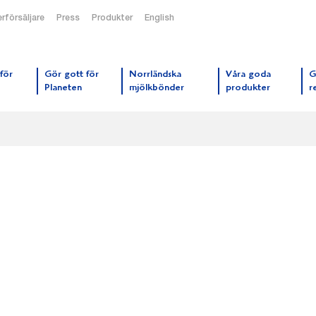
rförsäljare
Press
Produkter
English
orrmejerier startsida
för
Gör gott för
Norrländska
Våra goda
G
Planeten
mjölkbönder
produkter
r