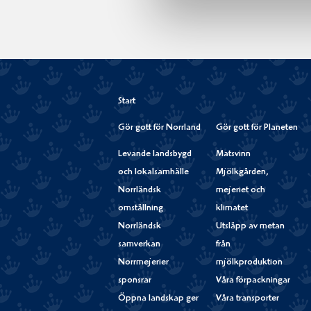
Start
Gör gott för Norrland
Gör gott för Planeten
Levande landsbygd
Matsvinn
och lokalsamhälle
Mjölkgården,
Norrländsk
mejeriet och
omställning
klimatet
Norrländsk
Utsläpp av metan
samverkan
från
Norrmejerier
mjölkproduktion
sponsrar
Våra förpackningar
Öppna landskap ger
Våra transporter