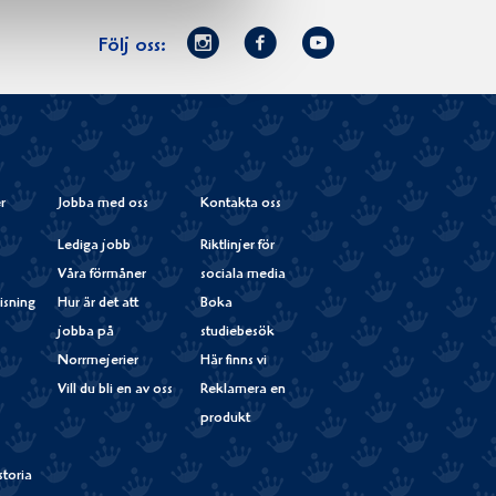
Norrmejerier
Facebook
Youtube
Följ oss:
på
Instagram
r
Jobba med oss
Kontakta oss
Lediga jobb
Riktlinjer för
Våra förmåner
sociala media
isning
Hur är det att
Boka
jobba på
studiebesök
Norrmejerier
Här finns vi
Vill du bli en av oss
Reklamera en
produkt
storia