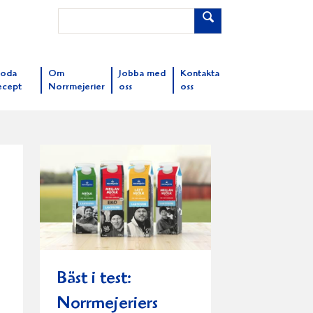
oda
Om
Jobba med
Kontakta
ecept
Norrmejerier
oss
oss
Bäst i test:
Norrmejeriers