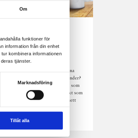
Om
Norrländsk
andahålla funktioner för
njutning i alla
n information från din enhet
väder
 tur kombinera informationen
deras tjänster.
Har du provat
chokladmjölk från dina
norrländska mjölkbönder?
Marknadsföring
Den är lika god varm som
kall och passar perfekt som
vardagsnjutning oavsett
väder, året om.
Läs mer
Tillåt alla