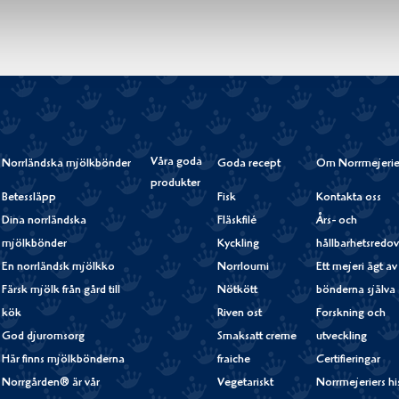
Våra goda
Norrländska mjölkbönder
Goda recept
Om Norrmejerie
produkter
Betessläpp
Fisk
Kontakta oss
Dina norrländska
Fläskfilé
Års- och
mjölkbönder
Kyckling
hållbarhetsredov
En norrländsk mjölkko
Norrloumi
Ett mejeri ägt av
Färsk mjölk från gård till
Nötkött
bönderna själva
kök
Riven ost
Forskning och
God djuromsorg
Smaksatt creme
utveckling
Här finns mjölkbönderna
fraiche
Certifieringar
Norrgården® är vår
Vegetariskt
Norrmejeriers hi