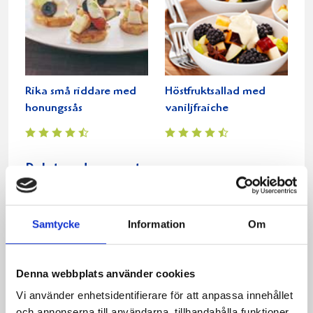
Rika små riddare med
Höstfruktsallad med
honungssås
vaniljfraiche
Relaterade recept:
frukt
fruktsallad
sallad
Samtycke
Information
Om
Dela
Dela
Dela
Dela
Skriv
på
på
på
via
ut
Facebook
Twitter
Pinterest
e-
Denna webbplats använder cookies
post
Vi använder enhetsidentifierare för att anpassa innehållet
och annonserna till användarna, tillhandahålla funktioner