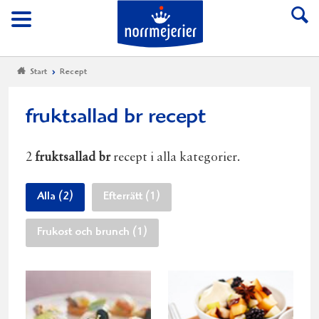
Till Norrmejerier start
Meny
Start
Recept
fruktsallad br recept
2
fruktsallad br
recept i alla kategorier.
Alla (2)
Efterrätt (1)
Frukost och brunch (1)