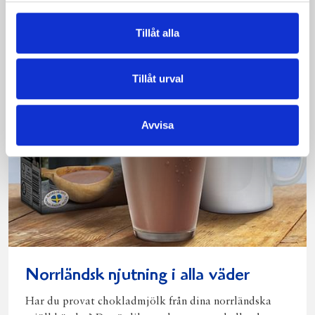
Tillåt alla
Tillåt urval
Avvisa
Norrländsk njutning i alla väder
Har du provat chokladmjölk från dina norrländska