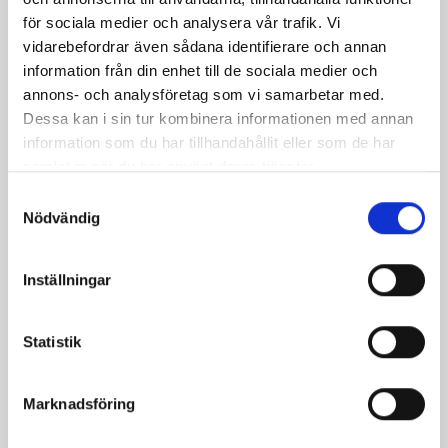
för sociala medier och analysera vår trafik. Vi
vidarebefordrar även sådana identifierare och annan
information från din enhet till de sociala medier och
annons- och analysföretag som vi samarbetar med.
Dessa kan i sin tur kombinera informationen med annan
information som du har tillhandahållit eller som de har
samlat in när du har använt deras tjänster.
Samtyckesval
Nödvändig
Bäst i test: Norrmejeriers laktosfria
Inställningar
mjölk
Vi kan stolt konstatera att vår laktosfria Mellanmjölk
Statistik
är bäst i smaktest när norrlänningarna sagt sitt. Fler än
200 norrlänningar fick deltog vid provsmakningen. Vår
produkt vann testet.
Marknadsföring
Läs mer