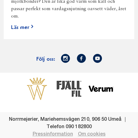
mjölkbönder? Den är lika god varm som kall och
passar perfekt som vardagsnjutning oavsett väder, året
om.
Läs mer
Norrmejerier
Facebook
Youtube
Följ oss:
på
Instagram
Västerbottensost
Fjällfil
Verum
Start
Gör gott för
Gör gott för
Norrländska
Våra
Goda 
Norrland
Planeten
mjölkbönder
goda
Fisk
produkter
Levande
Matsvinn
Betessläpp
Fläskf
Norrmejerier
,
Mariehemsvägen 210
,
906 50
Umeå
landsbygd
Mjölkgården,
Dina
Kyckl
Telefon
090 182800
och
mejeriet och
norrländska
Norrl
Pressinformation
Om cookies