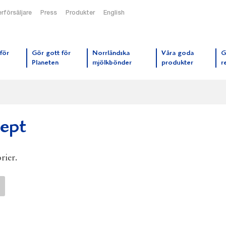
rförsäljare
Press
Produkter
English
orrmejerier startsida
för
Gör gott för
Norrländska
Våra goda
G
Planeten
mjölkbönder
produkter
r
cept
rier.