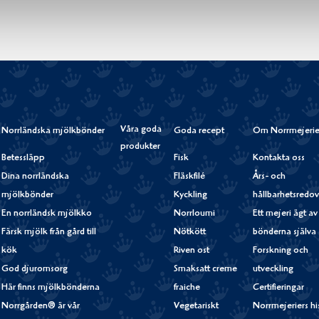
Våra goda
Norrländska mjölkbönder
Goda recept
Om Norrmejerie
produkter
Betessläpp
Fisk
Kontakta oss
Dina norrländska
Fläskfilé
Års- och
mjölkbönder
Kyckling
hållbarhetsredov
En norrländsk mjölkko
Norrloumi
Ett mejeri ägt av
Färsk mjölk från gård till
Nötkött
bönderna själva
kök
Riven ost
Forskning och
God djuromsorg
Smaksatt creme
utveckling
Här finns mjölkbönderna
fraiche
Certifieringar
Norrgården® är vår
Vegetariskt
Norrmejeriers hi