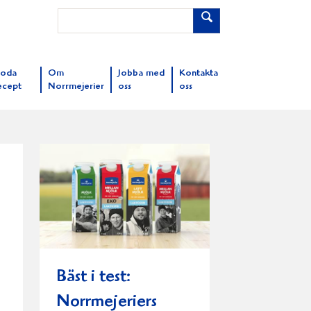
oda
Om
Jobba med
Kontakta
ecept
Norrmejerier
oss
oss
Bäst i test:
Norrmejeriers