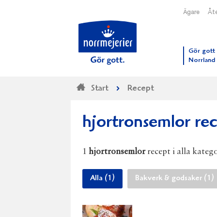
Ägare
Åte
Till N
Gör gott 
Norrland
Start
Recept
hjortronsemlor re
1
hjortronsemlor
recept i alla katego
Alla (1)
Bakverk & godsaker (1)