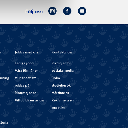
Norrmejerier
Facebook
Youtube
Följ oss:
på
Instagram
r
Jobba med oss
Kontakta oss
Lediga jobb
Riktlinjer för
Våra förmåner
sociala media
isning
Hur är det att
Boka
jobba på
studiebesök
Norrmejerier
Här finns vi
Vill du bli en av oss
Reklamera en
produkt
storia