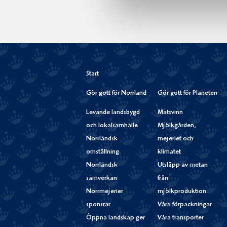
Start
Gör gott för Norrland
Gör gott för Planeten
Levande landsbygd
Matsvinn
och lokalsamhälle
Mjölkgården,
Norrländsk
mejeriet och
omställning
klimatet
Norrländsk
Utsläpp av metan
samverkan
från
Norrmejerier
mjölkproduktion
sponsrar
Våra förpackningar
Öppna landskap ger
Våra transporter