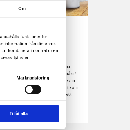
Om
Norrländsk
andahålla funktioner för
njutning i alla
n information från din enhet
väder
 tur kombinera informationen
deras tjänster.
Har du provat
chokladmjölk från dina
norrländska mjölkbönder?
Marknadsföring
Den är lika god varm som
kall och passar perfekt som
vardagsnjutning oavsett
väder, året om.
Läs mer
Tillåt alla