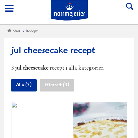
Till Norrmejerier start
Meny
Start
Recept
jul cheesecake recept
3
jul cheesecake
recept i alla kategorier.
Alla (3)
Efterrätt (3)