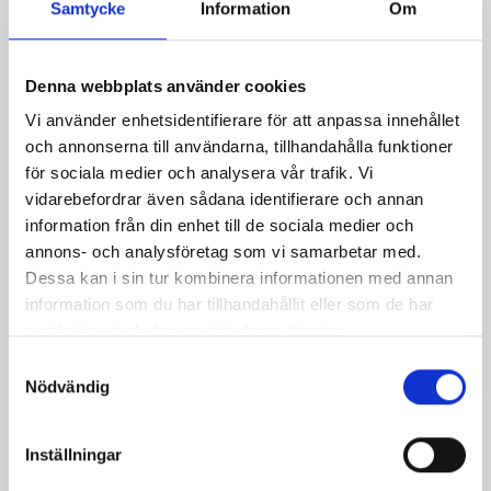
Samtycke
Information
Om
Relaterade recept:
cheesec
cheesecake
cheese
cheesecak
Denna webbplats använder cookies
cake
jul
Vi använder enhetsidentifierare för att anpassa innehållet
och annonserna till användarna, tillhandahålla funktioner
Dela
Dela
Dela
Dela
Skriv
för sociala medier och analysera vår trafik. Vi
på
på
på
via
ut
vidarebefordrar även sådana identifierare och annan
information från din enhet till de sociala medier och
Facebook
Twitter
Pinterest
e-
annons- och analysföretag som vi samarbetar med.
post
Dessa kan i sin tur kombinera informationen med annan
information som du har tillhandahållit eller som de har
samlat in när du har använt deras tjänster.
Samtyckesval
Nödvändig
Inställningar