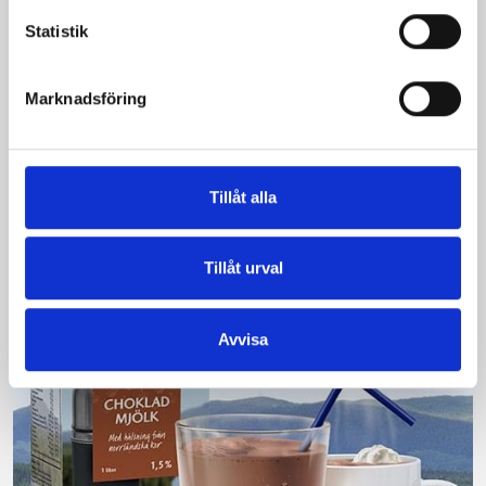
Statistik
Bäst i test: Norrmejeriers laktosfria
Marknadsföring
mjölk
Vi kan stolt konstatera att vår laktosfria Mellanmjölk
är bäst i smaktest när norrlänningarna sagt sitt. Fler än
Tillåt alla
200 norrlänningar fick deltog vid provsmakningen. Vår
produkt vann testet.
Tillåt urval
Läs mer
Avvisa