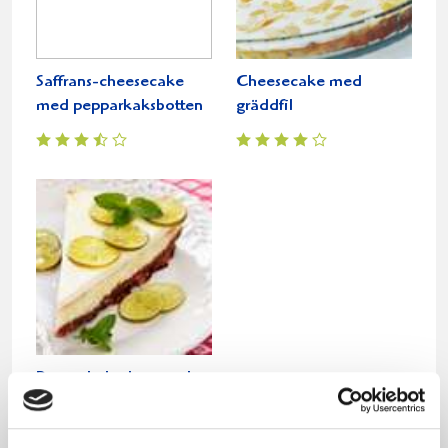
Saffrans-cheesecake
Cheesecake med
med pepparkaksbotten
gräddfil
Pepparkakscheesecake
med syltad lime