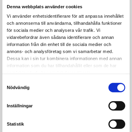
Denna webbplats använder cookies
Dela
Dela
Dela
Dela
Skriv
Vi använder enhetsidentifierare för att anpassa innehållet
på
på
på
via
ut
och annonserna till användarna, tillhandahålla funktioner
Facebook
Twitter
Pinterest
e-
för sociala medier och analysera vår trafik. Vi
post
vidarebefordrar även sådana identifierare och annan
information från din enhet till de sociala medier och
annons- och analysföretag som vi samarbetar med.
Dessa kan i sin tur kombinera informationen med annan
information som du har tillhandahållit eller som de har
samlat in när du har använt deras tjänster.
Samtyckesval
Nödvändig
Inställningar
Bäst i test: Norrmejeriers laktosfria
Statistik
mjölk