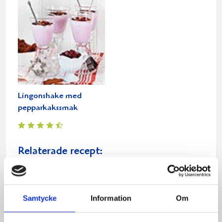
Lingonshake med
pepparkakssmak
Relaterade recept:
godaste pepparkakor
julens godaste
pepparkakor
pepparkak
godaste
Samtycke
Information
Om
goda
kakor
julens
godast
peppar
julen
jul
kak
te