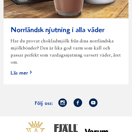
Norrländsk njutning i alla väder
Har du provat chokladmjölk från dina norrländska
mjölkbönder? Den är lika god varm som kall och
passar perfekt som vardagsnjutning oavsett väder, året
om.
Läs mer
Norrmejerier
Facebook
Youtube
Följ oss:
på
Instagram
Västerbottensost
Fjällfil
Verum
Start