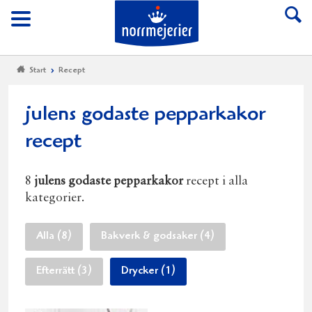
Till Norrmejerier start
Meny
Start
Recept
julens godaste pepparkakor
recept
8
julens godaste pepparkakor
recept i alla
kategorier.
Alla (8)
Bakverk & godsaker (4)
Efterrätt (3)
Drycker (1)