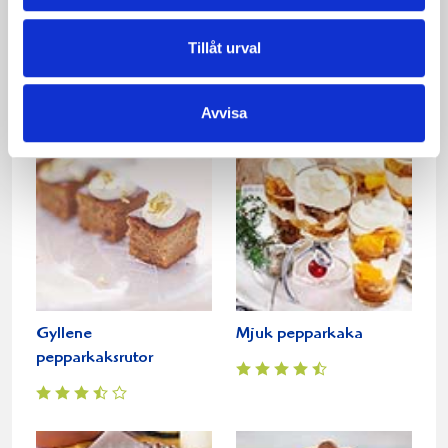
Pepparkakskolor
Ljus tryffel rullad i
Tillåt urval
pepparkakskryddor
Avvisa
Gyllene
Mjuk pepparkaka
pepparkaksrutor