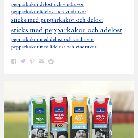
pepparkakor delost och vindruvor
pepparkakor ädelost och vindruvor
sticks med pepparkakor och delost
sticks med pepparkakor och ädelost
pepparkakor med delost och vindruvor
pepparkakor med ädelost och vindruvor
Dela
Dela
Dela
Dela
Skriv
på
på
på
via
ut
Facebook
Twitter
Pinterest
e-
post