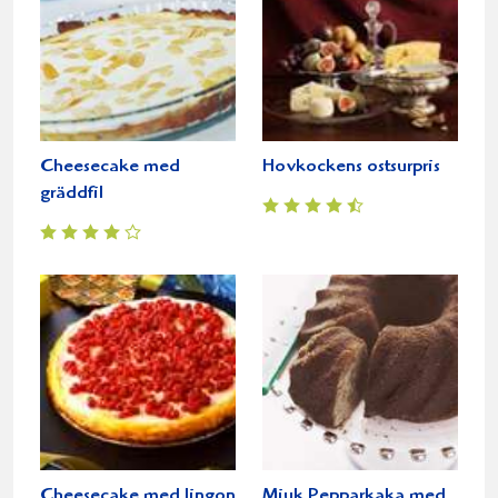
Cheesecake med
Hovkockens ostsurpris
gräddfil
Cheesecake med lingon
Mjuk Pepparkaka med