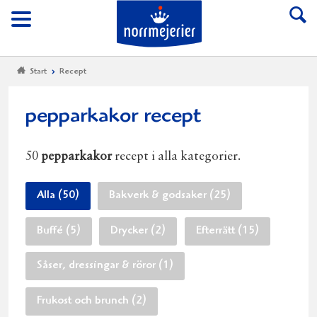
Till Norrmejerier start
Meny
Start
Recept
pepparkakor recept
50
pepparkakor
recept i alla kategorier.
Alla (50)
Bakverk & godsaker (25)
Buffé (5)
Drycker (2)
Efterrätt (15)
Såser, dressingar & röror (1)
Frukost och brunch (2)