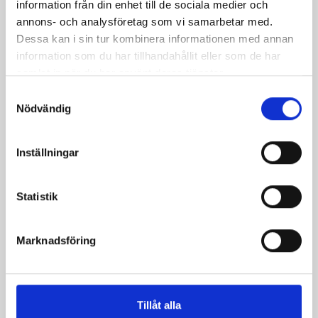
information från din enhet till de sociala medier och
annons- och analysföretag som vi samarbetar med.
Dessa kan i sin tur kombinera informationen med annan
information som du har tillhandahållit eller som de har
samlat in när du har använt deras tjänster.
Samtyckesval
Nödvändig
Pepparkaksmuffins
Cake pops med
pepparkaka och vit
Inställningar
choklad
Statistik
Marknadsföring
Tillåt alla