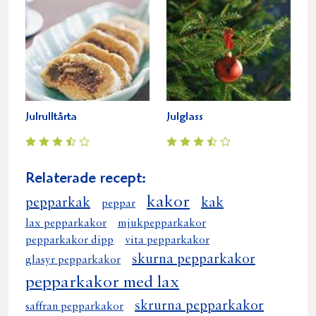
Julrulltårta
Julglass
Relaterade recept:
kakor
pepparkak
kak
peppar
lax pepparkakor
mjukpepparkakor
pepparkakor dipp
vita pepparkakor
skurna pepparkakor
glasyr pepparkakor
pepparkakor med lax
skrurna pepparkakor
saffran pepparkakor