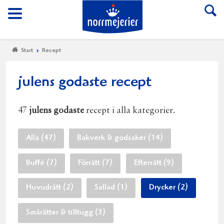
Till Norrmejerier start
Meny
Start
Recept
julens godaste recept
47
julens godaste
recept i alla kategorier.
Alla (47)
Bakverk & godsaker (14)
Buffé (7)
Förrätt (7)
Efterrätt (9)
Huvudrätt (2)
Sallad (1)
Drycker (2)
Smårätter & tilltugg (3)