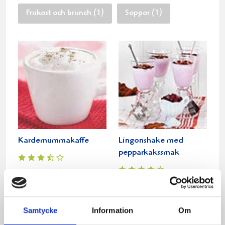
Frukost och brunch (1)
Soppor (1)
Kardemummakaffe
Lingonshake med
pepparkakssmak
Relaterade recept:
Samtycke
Information
Om
godast
godaste
julen
julens
goda
jul