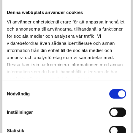
te
julens godaste såser
julens godaste pepparkakor
Denna webbplats använder cookies
Vi använder enhetsidentifierare för att anpassa innehållet
Dela
Dela
Dela
Dela
Skriv
och annonserna till användarna, tillhandahålla funktioner
på
på
på
via
ut
för sociala medier och analysera vår trafik. Vi
Facebook
Twitter
Pinterest
e-
vidarebefordrar även sådana identifierare och annan
post
information från din enhet till de sociala medier och
annons- och analysföretag som vi samarbetar med.
Dessa kan i sin tur kombinera informationen med annan
information som du har tillhandahållit eller som de har
samlat in när du har använt deras tjänster.
Samtyckesval
Nödvändig
Inställningar
Statistik
Bäst i test: Norrmejeriers laktosfria