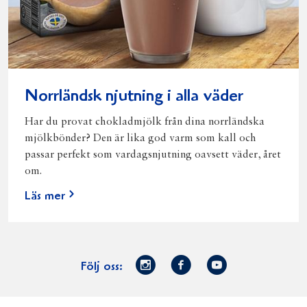
Norrländsk njutning i alla väder
Har du provat chokladmjölk från dina norrländska
mjölkbönder? Den är lika god varm som kall och
passar perfekt som vardagsnjutning oavsett väder, året
om.
Läs mer
Norrmejerier
Facebook
Youtube
Följ oss:
på
Instagram