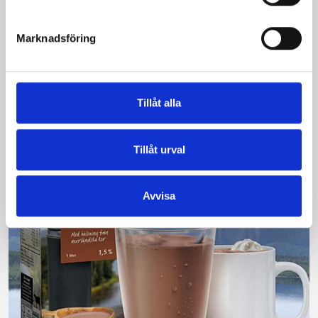
mjölk
Marknadsföring
Vi kan stolt konstatera att vår laktosfria Mellanmjölk
är bäst i smaktest när norrlänningarna sagt sitt. Fler än
200 norrlänningar fick deltog vid provsmakningen. Vår
produkt vann testet.
Tillåt alla
Läs mer
Tillåt urval
Avvisa