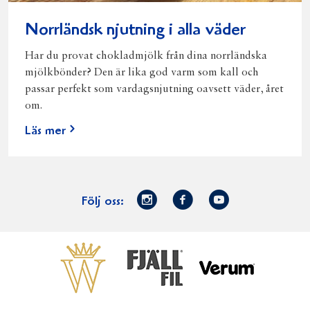
Norrländsk njutning i alla väder
Har du provat chokladmjölk från dina norrländska
mjölkbönder? Den är lika god varm som kall och
passar perfekt som vardagsnjutning oavsett väder, året
om.
Läs mer
Norrmejerier
Facebook
Youtube
Följ oss:
på
Instagram
Västerbottensost
Fjällfil
Verum
Start
Gör gott för
Gör gott för
Norrländska
Våra
Goda 
Norrland
Planeten
mjölkbönder
goda