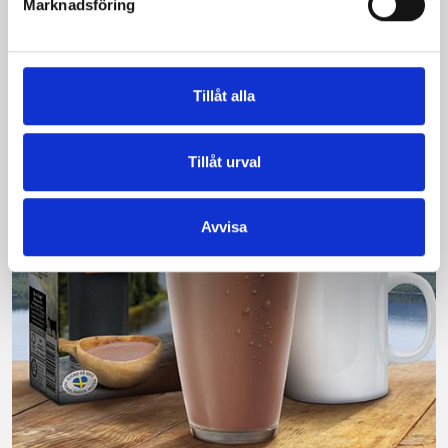
Marknadsföring
200 norrlänningar fick deltog vid provsmakningen. Vår
produkt vann testet.
Läs mer
Tillåt alla
Tillåt urval
Avvisa