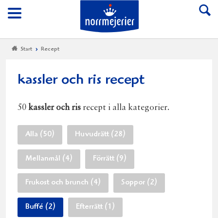
Till Norrmejerier start
Meny
Start
Recept
kassler och ris recept
50
kassler och ris
recept i alla kategorier.
Alla (50)
Huvudrätt (28)
Mellanmål (4)
Förrätt (9)
Frukost och brunch (4)
Soppor (2)
Buffé (2)
Efterrätt (1)