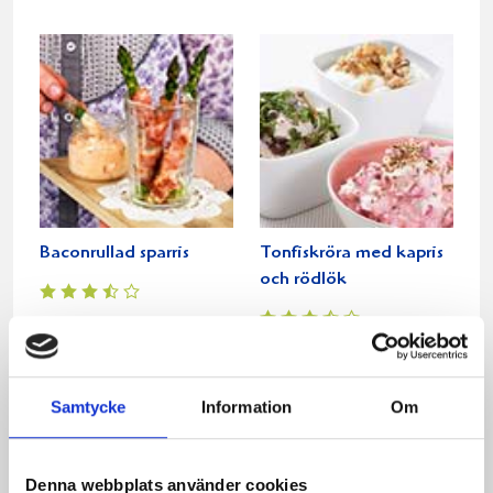
Baconrullad sparris
Tonfiskröra med kapris
och rödlök
Relaterade recept:
Samtycke
Information
Om
kassler och rislåda
kassler
ris
Dela
Dela
Dela
Dela
Skriv
Denna webbplats använder cookies