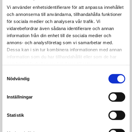
på
på
på
via
ut
Vi använder enhetsidentifierare för att anpassa innehållet
Facebook
Twitter
Pinterest
e-
och annonserna till användarna, tillhandahålla funktioner
post
för sociala medier och analysera vår trafik. Vi
vidarebefordrar även sådana identifierare och annan
information från din enhet till de sociala medier och
annons- och analysföretag som vi samarbetar med.
Dessa kan i sin tur kombinera informationen med annan
information som du har tillhandahållit eller som de har
samlat in när du har använt deras tjänster.
Samtyckesval
Nödvändig
Inställningar
Bäst i test: Norrmejeriers laktosfria
mjölk
Statistik
Vi kan stolt konstatera att vår laktosfria Mellanmjölk
är bäst i smaktest när norrlänningarna sagt sitt. Fler än