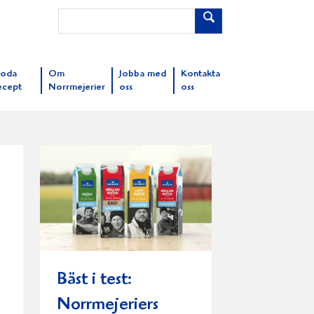
oda
Om
Jobba med
Kontakta
ecept
Norrmejerier
oss
oss
Bäst i test:
Norrmejeriers