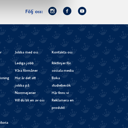
Norrmejerier
Facebook
Youtube
Följ oss:
på
Instagram
r
Jobba med oss
Kontakta oss
Lediga jobb
Riktlinjer för
Våra förmåner
sociala media
isning
Hur är det att
Boka
jobba på
studiebesök
Norrmejerier
Här finns vi
Vill du bli en av oss
Reklamera en
produkt
storia