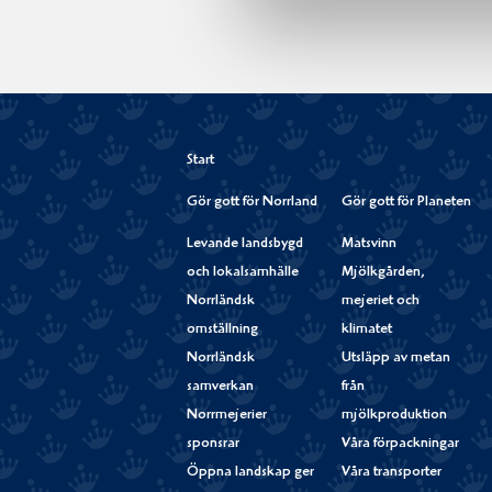
Start
Gör gott för Norrland
Gör gott för Planeten
Levande landsbygd
Matsvinn
och lokalsamhälle
Mjölkgården,
Norrländsk
mejeriet och
omställning
klimatet
Norrländsk
Utsläpp av metan
samverkan
från
Norrmejerier
mjölkproduktion
sponsrar
Våra förpackningar
Öppna landskap ger
Våra transporter