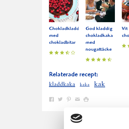
Chokladkladdkaka
God kladdig
Vit
med
chokladkaka
ch
chokladbitar
med
nougattäcke
Relaterade recept:
kak
kladdkaka
kaka
Dela
Dela
Dela
Dela
Skriv
på
på
på
via
ut
Facebook
Twitter
Pinterest
e-
post