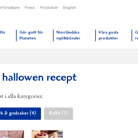
rförsäljare
Press
Produkter
English
orrmejerier startsida
för
Gör gott för
Norrländska
Våra goda
G
Planeten
mjölkbönder
produkter
r
l hallowen recept
t i alla kategorier.
k & godsaker (4)
Buffé (1)