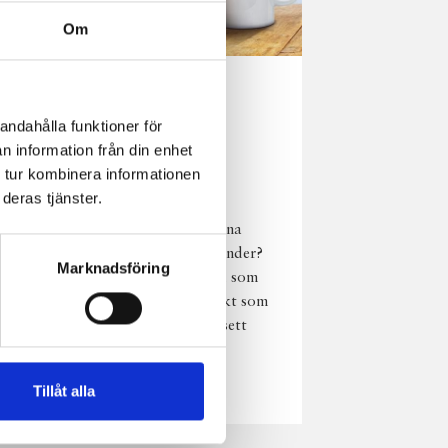
Om
Norrländsk
andahålla funktioner för
njutning i alla
n information från din enhet
väder
 tur kombinera informationen
deras tjänster.
Har du provat
chokladmjölk från dina
norrländska mjölkbönder?
Marknadsföring
Den är lika god varm som
kall och passar perfekt som
vardagsnjutning oavsett
väder, året om.
Läs mer
Tillåt alla