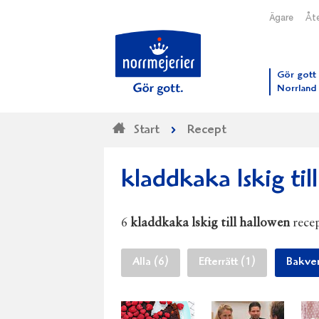
Ägare
Åte
Till N
Gör gott 
Norrland
Start
Recept
kladdkaka lskig til
6
kladdkaka lskig till hallowen
recep
Alla (6)
Efterrätt (1)
Bakver