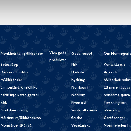
Våra goda
Norrländska mjölkbönder
Goda recept
Om Norrmejerie
produkter
Betessläpp
Fisk
Kontakta oss
Dina norrländska
Fläskfilé
Års- och
mjölkbönder
Kyckling
hållbarhetsredov
En norrländsk mjölkko
Norrloumi
Ett mejeri ägt av
Färsk mjölk från gård till
Nötkött
bönderna själva
kök
Riven ost
Forskning och
God djuromsorg
Smaksatt creme
utveckling
Här finns mjölkbönderna
fraiche
Certifieringar
Norrgården® är vår
Vegetariskt
Norrmejeriers hi