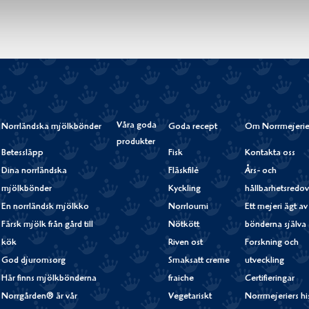
Våra goda
Norrländska mjölkbönder
Goda recept
Om Norrmejerie
produkter
Betessläpp
Fisk
Kontakta oss
Dina norrländska
Fläskfilé
Års- och
mjölkbönder
Kyckling
hållbarhetsredov
En norrländsk mjölkko
Norrloumi
Ett mejeri ägt av
Färsk mjölk från gård till
Nötkött
bönderna själva
kök
Riven ost
Forskning och
God djuromsorg
Smaksatt creme
utveckling
Här finns mjölkbönderna
fraiche
Certifieringar
Norrgården® är vår
Vegetariskt
Norrmejeriers hi