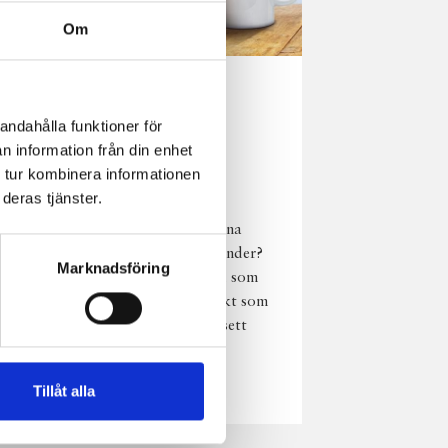
Om
Norrländsk
andahålla funktioner för
njutning i alla
n information från din enhet
väder
 tur kombinera informationen
deras tjänster.
Har du provat
chokladmjölk från dina
norrländska mjölkbönder?
Marknadsföring
Den är lika god varm som
kall och passar perfekt som
vardagsnjutning oavsett
väder, året om.
Läs mer
Tillåt alla