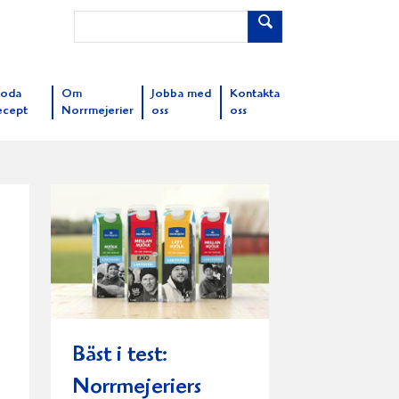
oda
Om
Jobba med
Kontakta
ecept
Norrmejerier
oss
oss
Bäst i test:
Norrmejeriers