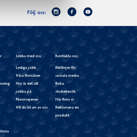
Norrmejerier
Facebook
Youtube
Följ oss:
på
Instagram
r
Jobba med oss
Kontakta oss
Lediga jobb
Riktlinjer för
Våra förmåner
sociala media
isning
Hur är det att
Boka
jobba på
studiebesök
Norrmejerier
Här finns vi
Vill du bli en av oss
Reklamera en
produkt
storia