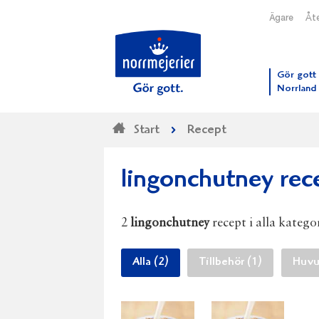
Ägare
Åte
Till N
Gör gott 
Norrland
Start
Recept
lingonchutney rec
2
lingonchutney
recept i alla kategor
Alla (2)
Tillbehör (1)
Huvud