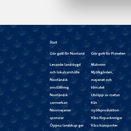
Start
Gör gott för Norrland
Gör gott för Planeten
Levande landsbygd
Matsvinn
och lokalsamhälle
Mjölkgården,
Norrländsk
mejeriet och
omställning
klimatet
Norrländsk
Utsläpp av metan
samverkan
från
Norrmejerier
mjölkproduktion
sponsrar
Våra förpackningar
Öppna landskap ger
Våra transporter