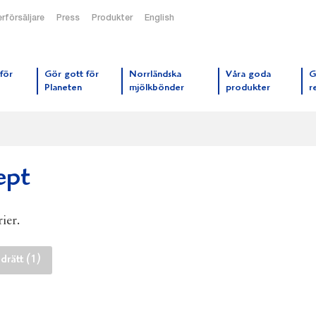
rförsäljare
Press
Produkter
English
orrmejerier startsida
för
Gör gott för
Norrländska
Våra goda
G
Planeten
mjölkbönder
produkter
r
ept
ier.
rätt (1)