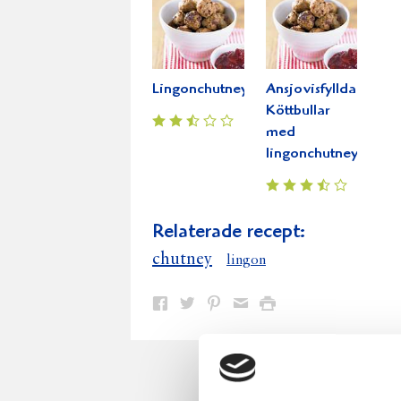
Lingonchutney
Ansjovisfyllda
Köttbullar
med
lingonchutney
Relaterade recept:
chutney
lingon
Dela
Dela
Dela
Dela
Skriv
på
på
på
via
ut
Facebook
Twitter
Pinterest
e-
post