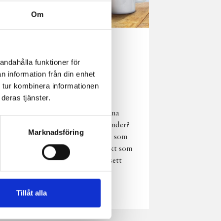
Om
Norrländsk
andahålla funktioner för
njutning i alla
n information från din enhet
väder
 tur kombinera informationen
deras tjänster.
Har du provat
chokladmjölk från dina
norrländska mjölkbönder?
Marknadsföring
Den är lika god varm som
kall och passar perfekt som
vardagsnjutning oavsett
väder, året om.
Läs mer
Tillåt alla