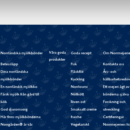
Våra goda
Norrländska mjölkbönder
Goda recept
Om Norrmejerie
produkter
Betessläpp
Fisk
Kontakta oss
Dina norrländska
Fläskfilé
Års- och
mjölkbönder
Kyckling
hållbarhetsredov
En norrländsk mjölkko
Norrloumi
Ett mejeri ägt av
Färsk mjölk från gård till
Nötkött
bönderna själva
kök
Riven ost
Forskning och
God djuromsorg
Smaksatt creme
utveckling
Här finns mjölkbönderna
fraiche
Certifieringar
Norrgården® är vår
Vegetariskt
Norrmejeriers hi