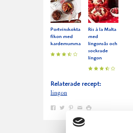
Portvinskokta
Ris à la Malta
fikon med
med
kardemummachokladkräm
lingonsås och
sockrade
lingon
Relaterade recept:
lingon
Dela
Dela
Dela
Dela
Skriv
på
på
på
via
ut
Facebook
Twitter
Pinterest
e-
post