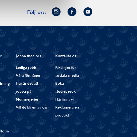
Norrmejerier
Facebook
Youtube
Följ oss:
på
Instagram
r
Jobba med oss
Kontakta oss
Lediga jobb
Riktlinjer för
Våra förmåner
sociala media
isning
Hur är det att
Boka
jobba på
studiebesök
Norrmejerier
Här finns vi
Vill du bli en av oss
Reklamera en
produkt
storia