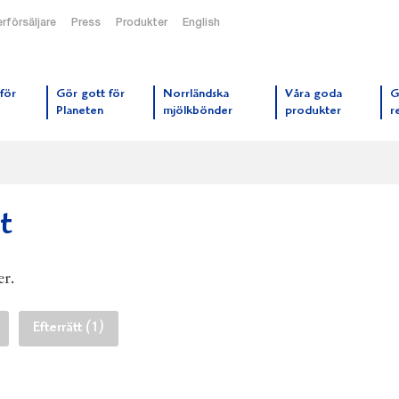
rförsäljare
Press
Produkter
English
orrmejerier startsida
för
Gör gott för
Norrländska
Våra goda
G
Planeten
mjölkbönder
produkter
r
t
er.
Efterrätt (1)