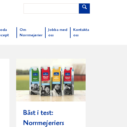
oda
Om
Jobba med
Kontakta
ecept
Norrmejerier
oss
oss
Bäst i test:
Norrmejeriers