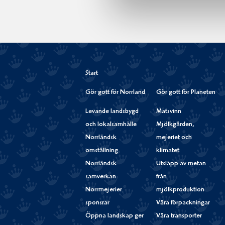
Start
Gör gott för Norrland
Gör gott för Planeten
Levande landsbygd
Matsvinn
och lokalsamhälle
Mjölkgården,
Norrländsk
mejeriet och
omställning
klimatet
Norrländsk
Utsläpp av metan
samverkan
från
Norrmejerier
mjölkproduktion
sponsrar
Våra förpackningar
Öppna landskap ger
Våra transporter