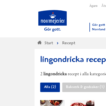
Ägare
Åte
Till N
Gör gott 
Norrland
Start
Recept
lingondricka recep
2
lingondricka
recept i alla kategori
Alla (2)
Bakverk & godsaker (1)