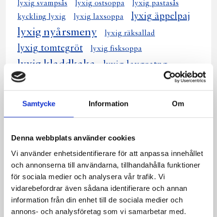
lyxig svampsås
lyxig ostsoppa
lyxig pastasås
lyxig äppelpaj
kyckling lyxig
lyxig laxsoppa
lyxig nyårsmeny
lyxig räksallad
lyxig tomtegröt
lyxig fisksoppa
lyxig kladdkaka
lyxig laxgratng
lyxig fiskgratng
lyxig chokladpaj
lyxig laxgratäng
lyxig fiskgratäng
Samtycke
Information
Om
lyxiga efterrätter
lyxig chokladmousse
lyxig choklad mousse
lyxiga räkor avokado
Denna webbplats använder cookies
kyckling pasta lyxig
lyxig skaldjurstårta
lyxig makaroni chees
Vi använder enhetsidentifierare för att anpassa innehållet
lyxig potatisgratäng
och annonserna till användarna, tillhandahålla funktioner
lyxiga chokladmuffins
för sociala medier och analysera vår trafik. Vi
lyxiga räkor i avokado
vidarebefordrar även sådana identifierare och annan
lyxig quiche loröraine
information från din enhet till de sociala medier och
lyxig chokladtryffelpaj
lyxig jordärtskockssoppa
annons- och analysföretag som vi samarbetar med.