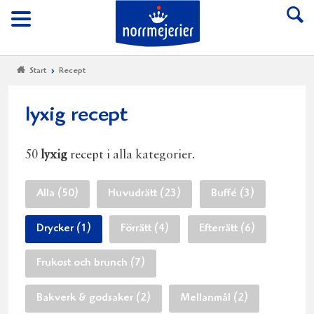
Till Norrmejerier start
Meny
Start
Recept
lyxig recept
50
lyxig
recept i alla kategorier.
Alla (50)
Huvudrätt (23)
Buffé (3)
Drycker (1)
Förrätt (4)
Efterrätt (6)
Frukost och brunch (7)
Bakverk & godsaker (2)
Mellanmål (2)