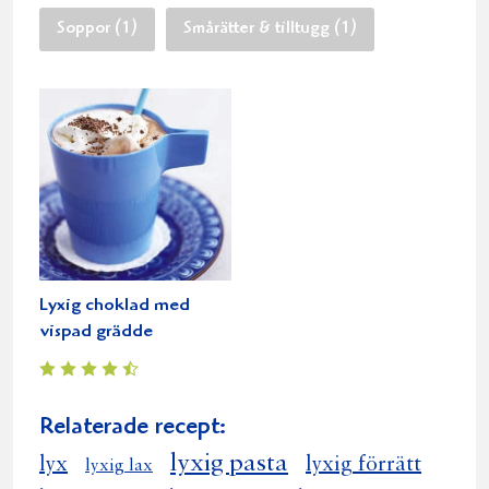
Soppor (1)
Smårätter & tilltugg (1)
Lyxig choklad med
vispad grädde
Relaterade recept:
lyxig pasta
lyx
lyxig förrätt
lyxig lax