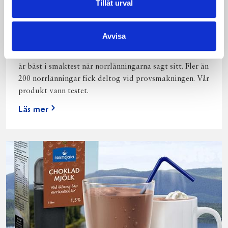
Tillåt urval
Bäst i test: Norrmejeriers laktosfria
mjölk
Avvisa
Vi kan stolt konstatera att vår laktosfria Mellanmjölk
är bäst i smaktest när norrlänningarna sagt sitt. Fler än
200 norrlänningar fick deltog vid provsmakningen. Vår
produkt vann testet.
Läs mer