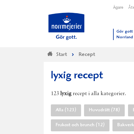
Ägare
Åte
Till N
Gör gott 
Norrland
Start
Recept
lyxig recept
123
lyxig
recept i alla kategorier.
Alla (123)
Huvudrätt (78)
Frukost och brunch (12)
Bakverk