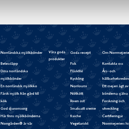
Våra goda
Norrländska mjölkbönder
Goda recept
Om Norrmejerie
produkter
Betessläpp
Fisk
Kontakta oss
Dina norrländska
Fläskfilé
Års- och
mjölkbönder
Kyckling
hållbarhetsredov
En norrländsk mjölkko
Norrloumi
Ett mejeri ägt av
Färsk mjölk från gård till
Nötkött
bönderna själva
kök
Riven ost
Forskning och
God djuromsorg
Smaksatt creme
utveckling
Här finns mjölkbönderna
fraiche
Certifieringar
Norrgården® är vår
Vegetariskt
Norrmejeriers hi