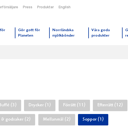
rförsäljare
Press
Produkter
English
orrmejerier startsida
för
Gör gott för
Norrländska
Våra goda
G
Planeten
mjölkbönder
produkter
r
Buffé (3)
Drycker (1)
Förrätt (11)
Efterrätt (12)
 & godsaker (2)
Mellanmål (2)
Soppor (1)