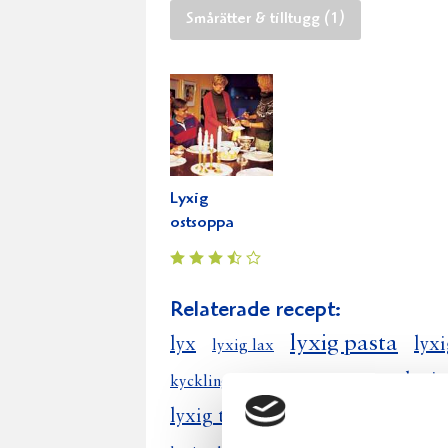
Smårätter & tilltugg (1)
Lyxig
ostsoppa
Relaterade recept:
lyxig pasta
lyx
lyxi
lyxig lax
lyxi
kyckling lyxig
lyxig laxsoppa
lyxig tomtegröt
lyxig fisksoppa