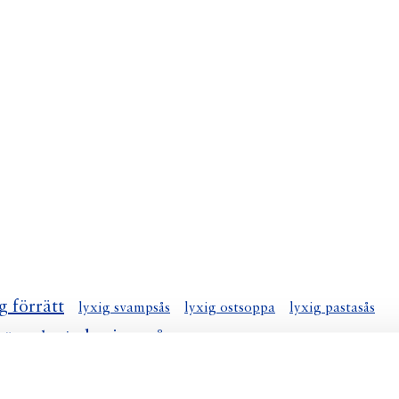
g förrätt
lyxig svampsås
lyxig ostsoppa
lyxig pastasås
lyxig nyårsmeny
g äppelpaj
lyxig räksallad
lyxig kladdkaka
lyxig laxgratng
lyxig fiskgratng