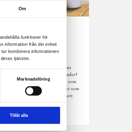
Om
Norrländsk
andahålla funktioner för
njutning i alla
n information från din enhet
väder
 tur kombinera informationen
deras tjänster.
Har du provat
chokladmjölk från dina
norrländska mjölkbönder?
Marknadsföring
Den är lika god varm som
kall och passar perfekt som
vardagsnjutning oavsett
väder, året om.
Läs mer
Tillåt alla