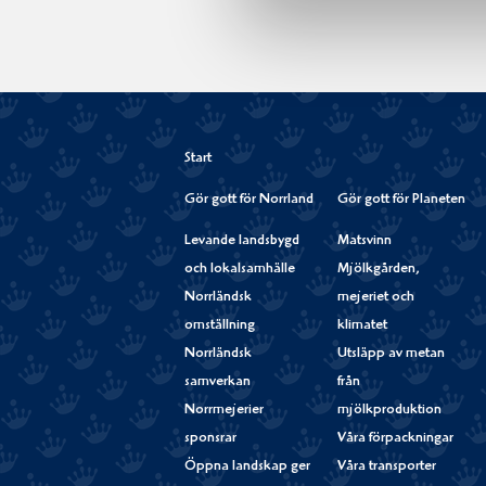
Start
Gör gott för Norrland
Gör gott för Planeten
Levande landsbygd
Matsvinn
och lokalsamhälle
Mjölkgården,
Norrländsk
mejeriet och
omställning
klimatet
Norrländsk
Utsläpp av metan
samverkan
från
Norrmejerier
mjölkproduktion
sponsrar
Våra förpackningar
Öppna landskap ger
Våra transporter