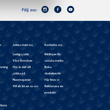
Norrmejerier
Facebook
Youtube
Följ oss:
på
Instagram
r
Jobba med oss
Kontakta oss
Lediga jobb
Riktlinjer för
Våra förmåner
sociala media
isning
Hur är det att
Boka
jobba på
studiebesök
Norrmejerier
Här finns vi
Vill du bli en av oss
Reklamera en
produkt
storia