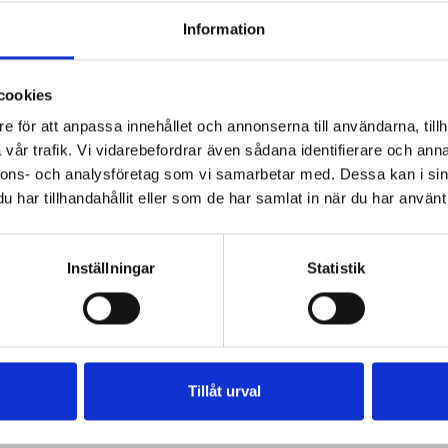
ng
lyxig fiskgratäng
lyxiga efterrätter
Information
lad mousse
kyckling pasta lyxig
lyxig potatisgratäng
jurstårta
lyxig makaroni chees
cookies
lyxig quiche loröraine
 avokado
e för att anpassa innehållet och annonserna till användarna, tillh
lyxig chokladtryffel paj
skockssoppa
vår trafik. Vi vidarebefordrar även sådana identifierare och anna
nnons- och analysföretag som vi samarbetar med. Dessa kan i sin
lyxig paj västerbottensost
har tillhandahållit eller som de har samlat in när du har använt 
Inställningar
Statistik
Tillåt urval