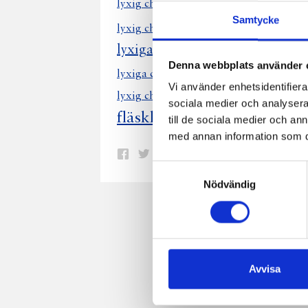
lyxig laxgratä
lyxig chokladpaj
Samtycke
lyxig chok
lyxig chokladmousse
lyxiga räkor avokado
lyxig skald
Denna webbplats använder 
lyxiga chokladmuffins
lyxiga räkor i
Vi använder enhetsidentifierar
lyxig chokladtryffelpaj
lyxig jordärt
sociala medier och analysera 
fläskkotlett lyxig svampss
till de sociala medier och a
med annan information som du 
Dela
Dela
Dela
Dela
Skriv
Samtyckesval
på
på
på
via
ut
Nödvändig
Facebook
Twitter
Pinterest
e-
post
Avvisa