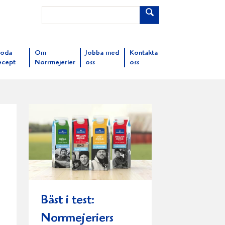
oda
Om
Jobba med
Kontakta
ecept
Norrmejerier
oss
oss
Bäst i test:
Norrmejeriers