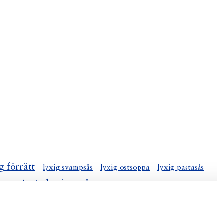
g förrätt
lyxig svampsås
lyxig ostsoppa
lyxig pastasås
lyxig nyårsmeny
g äppelpaj
lyxig räksallad
lyxig kladdkaka
lyxig laxgratng
lyxig fiskgratng