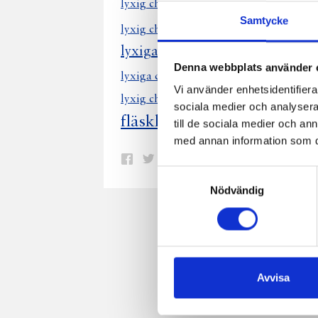
lyxig laxgratä
lyxig chokladpaj
Samtycke
lyxig chok
lyxig chokladmousse
lyxiga räkor avokado
lyxig skald
Denna webbplats använder 
lyxiga chokladmuffins
lyxiga räkor i
Vi använder enhetsidentifierar
lyxig chokladtryffelpaj
lyxig jordärt
sociala medier och analysera 
fläskkotlett lyxig svampss
till de sociala medier och a
med annan information som du 
Dela
Dela
Dela
Dela
Skriv
Samtyckesval
på
på
på
via
ut
Nödvändig
Facebook
Twitter
Pinterest
e-
post
Avvisa