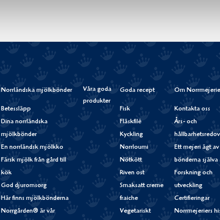
Våra goda
Norrländska mjölkbönder
Goda recept
Om Norrmejerie
produkter
Betessläpp
Fisk
Kontakta oss
Dina norrländska
Fläskfilé
Års- och
mjölkbönder
Kyckling
hållbarhetsredov
En norrländsk mjölkko
Norrloumi
Ett mejeri ägt av
Färsk mjölk från gård till
Nötkött
bönderna själva
kök
Riven ost
Forskning och
God djuromsorg
Smaksatt creme
utveckling
Här finns mjölkbönderna
fraiche
Certifieringar
Norrgården® är vår
Vegetariskt
Norrmejeriers hi