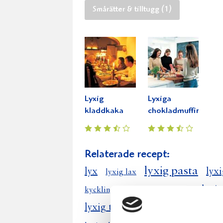
Smårätter & tilltugg (1)
Lyxig
Lyxiga
kladdkaka
chokladmuffins
Relaterade recept:
lyxig pasta
lyx
lyxi
lyxig lax
lyxi
kyckling lyxig
lyxig laxsoppa
lyxig tomtegröt
lyxig fisksoppa