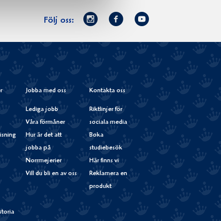
Norrmejerier
Facebook
Youtube
Följ oss:
på
Instagram
r
Jobba med oss
Kontakta oss
Lediga jobb
Riktlinjer för
Våra förmåner
sociala media
isning
Hur är det att
Boka
jobba på
studiebesök
Norrmejerier
Här finns vi
Vill du bli en av oss
Reklamera en
produkt
storia