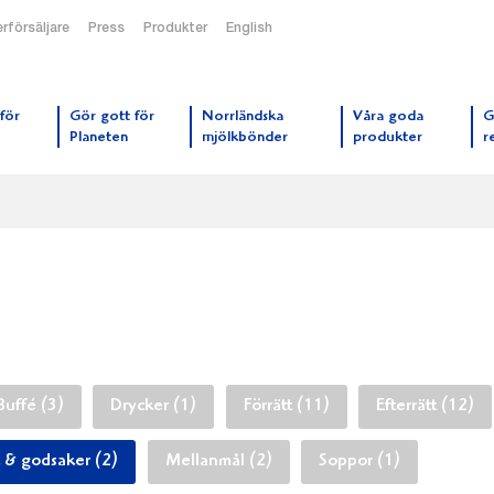
rförsäljare
Press
Produkter
English
orrmejerier startsida
för
Gör gott för
Norrländska
Våra goda
G
Planeten
mjölkbönder
produkter
r
Buffé (3)
Drycker (1)
Förrätt (11)
Efterrätt (12)
 & godsaker (2)
Mellanmål (2)
Soppor (1)