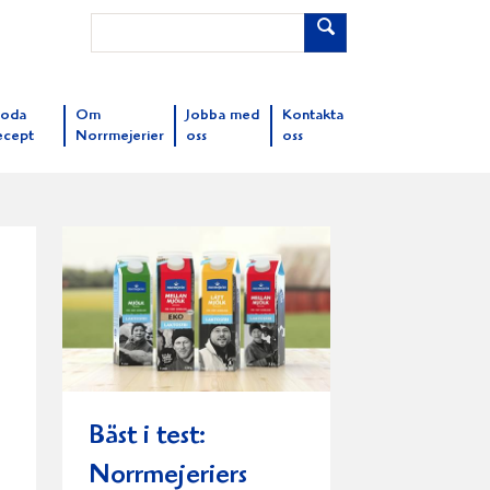
oda
Om
Jobba med
Kontakta
ecept
Norrmejerier
oss
oss
Bäst i test:
Norrmejeriers