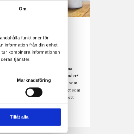
Om
Norrländsk
andahålla funktioner för
njutning i alla
n information från din enhet
väder
 tur kombinera informationen
deras tjänster.
Har du provat
chokladmjölk från dina
norrländska mjölkbönder?
Marknadsföring
Den är lika god varm som
kall och passar perfekt som
vardagsnjutning oavsett
väder, året om.
Läs mer
Tillåt alla