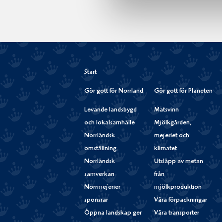
Start
Gör gott för Norrland
Gör gott för Planeten
Levande landsbygd
Matsvinn
och lokalsamhälle
Mjölkgården,
Norrländsk
mejeriet och
omställning
klimatet
Norrländsk
Utsläpp av metan
samverkan
från
Norrmejerier
mjölkproduktion
sponsrar
Våra förpackningar
Öppna landskap ger
Våra transporter