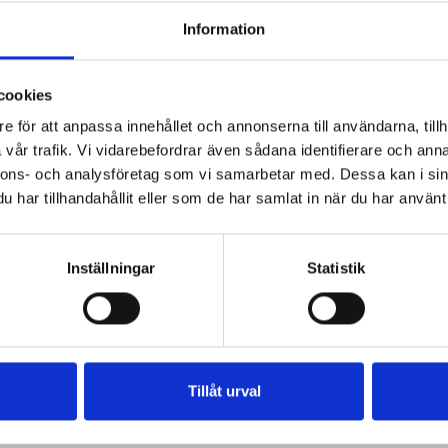
ng
lyxig fiskgratäng
lyxiga efterrätter
Information
lad mousse
kyckling pasta lyxig
lyxig potatisgratäng
jurstårta
lyxig makaroni chees
cookies
lyxig quiche loröraine
 avokado
e för att anpassa innehållet och annonserna till användarna, tillh
lyxig chokladtryffel paj
skockssoppa
vår trafik. Vi vidarebefordrar även sådana identifierare och anna
nnons- och analysföretag som vi samarbetar med. Dessa kan i sin
lyxig paj västerbottensost
har tillhandahållit eller som de har samlat in när du har använt 
Inställningar
Statistik
Tillåt urval