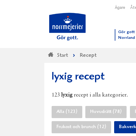
Ägare
Åte
Till N
Gör gott 
Norrland
Start
Recept
lyxig recept
123
lyxig
recept i alla kategorier.
Alla (123)
Huvudrätt (78)
Frukost och brunch (12)
Bakverk