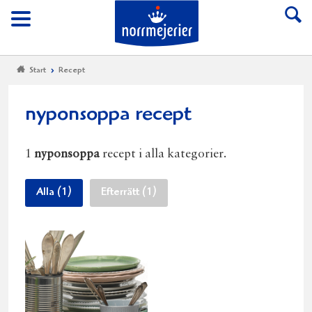
Till Norrmejerier start
Meny
Start
Recept
nyponsoppa recept
1
nyponsoppa
recept i alla kategorier.
Alla (1)
Efterrätt (1)