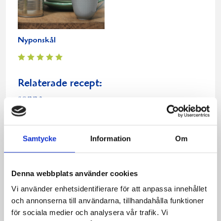
Nyponskål
Relaterade recept:
soppa
Dela
Dela
Dela
Dela
Skriv
på
på
på
via
ut
Samtycke
Information
Om
Facebook
Twitter
Pinterest
e-
post
Denna webbplats använder cookies
Vi använder enhetsidentifierare för att anpassa innehållet
och annonserna till användarna, tillhandahålla funktioner
för sociala medier och analysera vår trafik. Vi