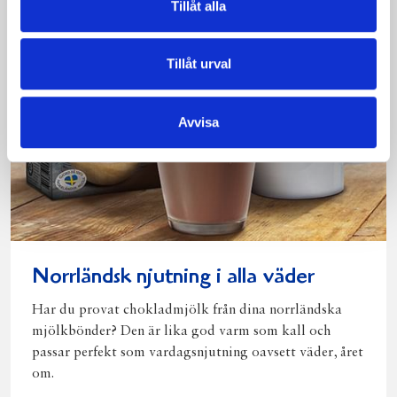
Tillåt alla
Tillåt urval
Avvisa
Norrländsk njutning i alla väder
Har du provat chokladmjölk från dina norrländska
mjölkbönder? Den är lika god varm som kall och
passar perfekt som vardagsnjutning oavsett väder, året
om.