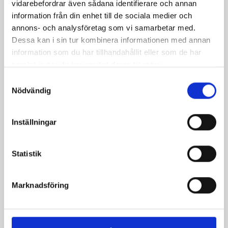
vidarebefordrar även sådana identifierare och annan
information från din enhet till de sociala medier och
annons- och analysföretag som vi samarbetar med.
Dessa kan i sin tur kombinera informationen med annan
information som du har tillhandahållit eller som de har
samlat in när du har använt deras tjänster.
Samtyckesval
Bäst i test: Norrmejeriers laktosfria
Nödvändig
mjölk
Inställningar
Vi kan stolt konstatera att vår laktosfria Mellanmjölk
är bäst i smaktest när norrlänningarna sagt sitt. Fler än
200 norrlänningar fick deltog vid provsmakningen. Vår
Statistik
produkt vann testet.
Läs mer
Marknadsföring