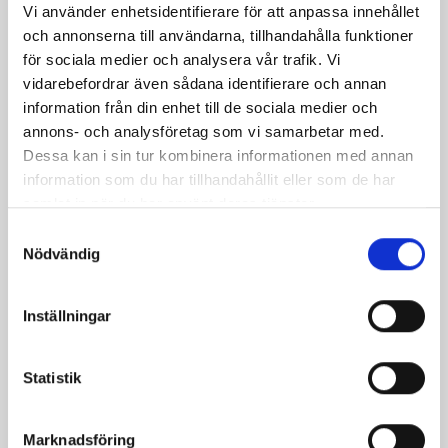
Facebook
Twitter
Pinterest
e-
Vi använder enhetsidentifierare för att anpassa innehållet
och annonserna till användarna, tillhandahålla funktioner
post
för sociala medier och analysera vår trafik. Vi
vidarebefordrar även sådana identifierare och annan
information från din enhet till de sociala medier och
annons- och analysföretag som vi samarbetar med.
Dessa kan i sin tur kombinera informationen med annan
information som du har tillhandahållit eller som de har
samlat in när du har använt deras tjänster.
Samtyckesval
Nödvändig
Inställningar
Bäst i test: Norrmejeriers laktosfria
mjölk
Statistik
Vi kan stolt konstatera att vår laktosfria Mellanmjölk
är bäst i smaktest när norrlänningarna sagt sitt. Fler än
Marknadsföring
200 norrlänningar fick deltog vid provsmakningen. Vår