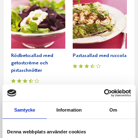
Rödbetssallad med
Pastasallad med ruccola
getostcrème och
pistaschnötter
Relaterade recept:
biff
rostbiff
ost
sallad
Samtycke
Information
Om
Dela
Dela
Dela
Dela
Skriv
Denna webbplats använder cookies
på
på
på
via
ut