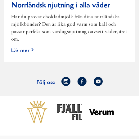
Norrländsk njutning i alla väder
Har du provat chokladmjölk från dina norrländska
mjölkbönder? Den är lika god varm som kall och
passar perfekt som vardagsnjutning oavsett väder, året
om.
Läs mer
Norrmejerier
Facebook
Youtube
Följ oss:
på
Instagram
Västerbottensost
Fjällfil
Verum
Start
Gör gott för
Gör gott för
Norrländska
Våra
Goda 
Norrland
Planeten
mjölkbönder
goda
Fisk
produkter
Levande
Matsvinn
Betessläpp