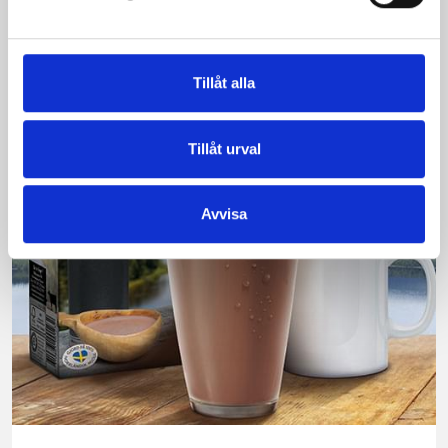
produkt vann testet.
Läs mer
Tillåt alla
Tillåt urval
Avvisa