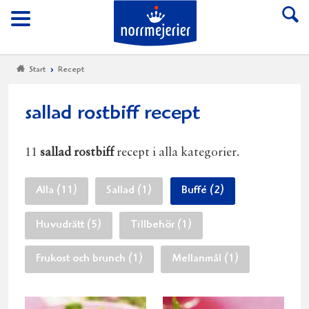
Till Norrmejerier start
Meny
Start
Recept
sallad rostbiff recept
11
sallad rostbiff
recept i alla kategorier.
Alla (11)
Sallad (1)
Buffé (2)
Huvudrätt (5)
Tillbehör (1)
Frukost och brunch (1)
Mellanmål (1)