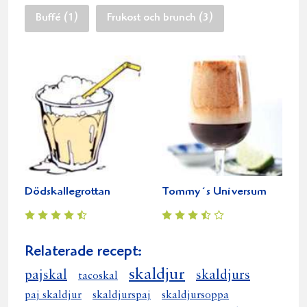
Buffé (1)
Frukost och brunch (3)
Dödskallegrottan
Tommy´s Universum
Relaterade recept:
skaldjur
pajskal
skaldjurs
tacoskal
paj skaldjur
skaldjurspaj
skaldjursoppa