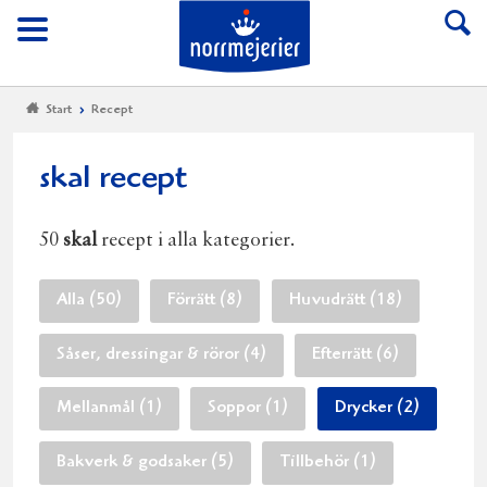
Till Norrmejerier start
Meny
Start
Recept
skal recept
50
skal
recept i alla kategorier.
Alla (50)
Förrätt (8)
Huvudrätt (18)
Såser, dressingar & röror (4)
Efterrätt (6)
Mellanmål (1)
Soppor (1)
Drycker (2)
Bakverk & godsaker (5)
Tillbehör (1)