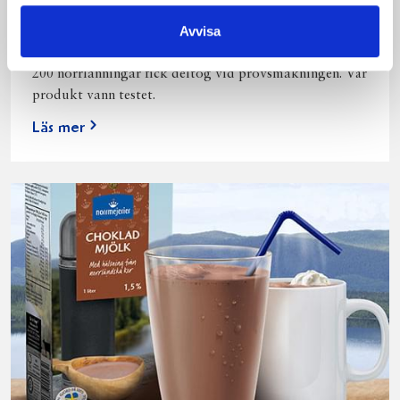
Avvisa
Vi kan stolt konstatera att vår laktosfria Mellanmjölk
är bäst i smaktest när norrlänningarna sagt sitt. Fler än
200 norrlänningar fick deltog vid provsmakningen. Vår
produkt vann testet.
Läs mer