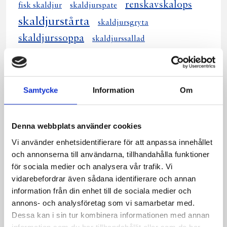
renskavskalops
fisk skaldjur
skaldjurspate
skaldjurstårta
skaldjursgryta
skaldjurssoppa
skaldjurssallad
förätt skaldjur
skaldjursrisotto
skaldjurslasagne
förrätt skaldjur
skaldjurscocktail
kall skaldjurspaj
Samtycke
Information
Om
fisk och skaldjur
pasta med skaldjur
förätt med skaldjur
lyxig skaldjurstårta
Denna webbplats använder cookies
förrätt skaldjurfisk
skaldjurspaj sparris
Vi använder enhetsidentifierare för att anpassa innehållet
förrätt med skaldjur
norris går skallgång
och annonserna till användarna, tillhandahålla funktioner
fisk och skaldjurspaj
krämig skaldjurssoppa
för sociala medier och analysera vår trafik. Vi
skaldjurssoppa saffran
vidarebefordrar även sådana identifierare och annan
information från din enhet till de sociala medier och
saffranssoppa skaldjur
förrätt med skaldjurfisk
annons- och analysföretag som vi samarbetar med.
förrätt skaldjur paprika
Dessa kan i sin tur kombinera informationen med annan
skaldjurspaj med sparris