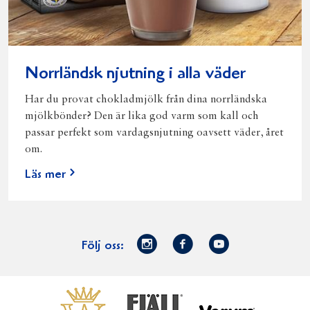
Norrländsk njutning i alla väder
Har du provat chokladmjölk från dina norrländska
mjölkbönder? Den är lika god varm som kall och
passar perfekt som vardagsnjutning oavsett väder, året
om.
Läs mer
Norrmejerier
Facebook
Youtube
Följ oss:
på
Instagram
Västerbottensost
Fjällfil
Verum
Start